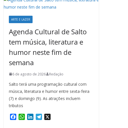
ARTE E LAZER
Agenda Cultural de Salto
tem música, literatura e
humor neste fim de
semana
6 de agosto de 2026
Redação
Salto terá uma programação cultural com
música, literatura e humor entre sexta-feira
(7) e domingo (9). As atrações incluem
tributos
F
W
L
T
X
a
h
i
e