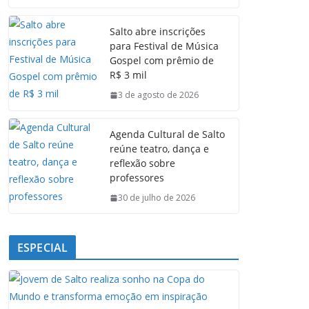
c
a
n
l
e
t
k
e
Salto abre inscrições
b
s
e
g
para Festival de Música
o
A
d
r
Gospel com prêmio de
o
p
I
a
R$ 3 mil
k
p
n
m
3 de agosto de 2026
Agenda Cultural de Salto
reúne teatro, dança e
reflexão sobre
professores
30 de julho de 2026
ESPECIAL