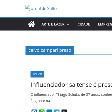
Pular
para
o
conteúdo
ARTE E LAZER
CIDADE
EMPRE
calvo campari preso
POLÍCIA
Influenciador saltense é pres
O influenciador Thiago Schutz, de 37 anos, conhe
flagrante na