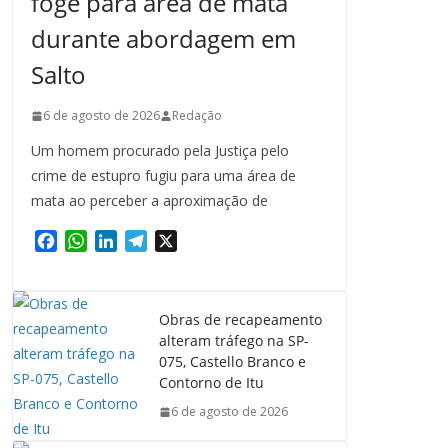
foge para área de mata
durante abordagem em
Salto
6 de agosto de 2026
Redação
Um homem procurado pela Justiça pelo
crime de estupro fugiu para uma área de
mata ao perceber a aproximação de
F
W
L
T
X
a
h
i
e
c
a
n
l
e
t
k
e
Obras de recapeamento
b
s
e
g
alteram tráfego na SP-
o
A
d
r
075, Castello Branco e
o
p
I
a
Contorno de Itu
k
p
n
m
6 de agosto de 2026