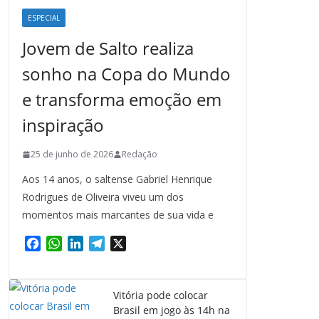
ESPECIAL
Jovem de Salto realiza
sonho na Copa do Mundo
e transforma emoção em
inspiração
25 de junho de 2026
Redação
Aos 14 anos, o saltense Gabriel Henrique
Rodrigues de Oliveira viveu um dos
momentos mais marcantes de sua vida e
F
W
L
T
X
a
h
i
e
c
a
n
l
e
t
k
e
Vitória pode colocar
b
s
e
g
Brasil em jogo às 14h na