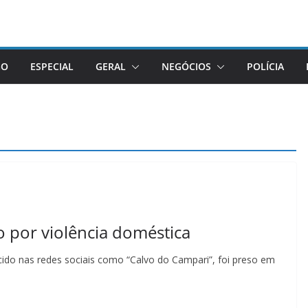
GO
ESPECIAL
GERAL
NEGÓCIOS
POLÍCIA
o por violência doméstica
cido nas redes sociais como “Calvo do Campari”, foi preso em