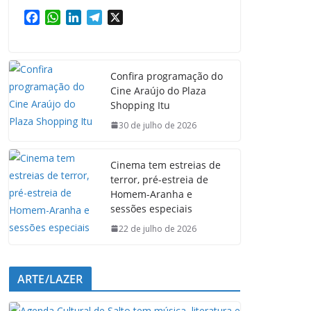
F
W
L
T
X
a
h
i
e
c
a
n
l
e
t
k
e
Confira programação do
b
s
e
g
Cine Araújo do Plaza
o
A
d
r
Shopping Itu
o
p
I
a
k
p
n
m
30 de julho de 2026
Cinema tem estreias de
terror, pré-estreia de
Homem-Aranha e
sessões especiais
22 de julho de 2026
ARTE/LAZER