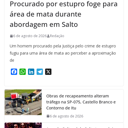
Procurado por estupro foge para
área de mata durante
abordagem em Salto
6 de agosto de 2026
Redação
Um homem procurado pela Justiça pelo crime de estupro
fugiu para uma área de mata ao perceber a aproximação
de
F
W
L
T
X
a
h
i
e
c
a
n
l
e
t
k
e
Obras de recapeamento alteram
b
s
e
g
tráfego na SP-075, Castello Branco e
o
A
d
r
Contorno de Itu
o
p
I
a
k
p
n
m
6 de agosto de 2026