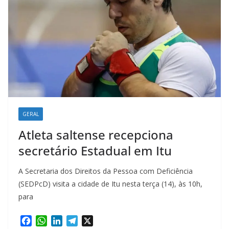
GERAL
Atleta saltense recepciona
secretário Estadual em Itu
A Secretaria dos Direitos da Pessoa com Deficiência
(SEDPcD) visita a cidade de Itu nesta terça (14), às 10h,
para
F
W
L
T
X