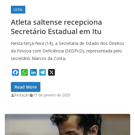
GERAL
Atleta saltense recepciona
Secretário Estadual em Itu
Nesta terça-feira (14), a Secretaria de Estado dos Direitos
da Pessoa com Deficiência (SEDPcD), representada pelo
secretário Marcos da Costa,
F
W
L
T
X
a
h
i
e
c
a
n
l
Read More
e
t
k
e
Redação
15 de janeiro de 2025
b
s
e
g
o
A
d
r
o
p
I
a
k
p
n
m