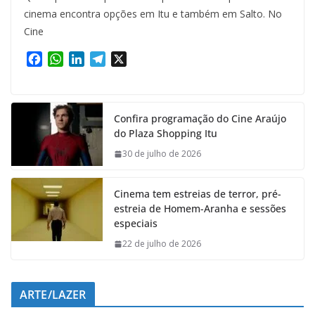
cinema encontra opções em Itu e também em Salto. No
Cine
F
W
L
T
X
a
h
i
e
c
a
n
l
e
t
k
e
Confira programação do Cine Araújo
b
s
e
g
do Plaza Shopping Itu
o
A
d
r
o
p
I
a
30 de julho de 2026
k
p
n
m
Cinema tem estreias de terror, pré-
estreia de Homem-Aranha e sessões
especiais
22 de julho de 2026
ARTE/LAZER