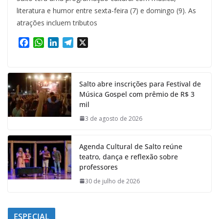
literatura e humor entre sexta-feira (7) e domingo (9). As
atrações incluem tributos
F
W
L
T
X
a
h
i
e
c
a
n
l
e
t
k
e
Salto abre inscrições para Festival de
b
s
e
g
Música Gospel com prêmio de R$ 3
o
A
d
r
mil
o
p
I
a
k
p
n
m
3 de agosto de 2026
Agenda Cultural de Salto reúne
teatro, dança e reflexão sobre
professores
30 de julho de 2026
ESPECIAL