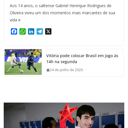
Aos 14 anos, o saltense Gabriel Henrique Rodrigues de
Oliveira viveu um dos momentos mais marcantes de sua
vida e
F
W
L
T
X
a
h
i
e
c
a
n
l
e
t
k
e
Vitória pode colocar Brasil em jogo às
b
s
e
g
14h na segunda
o
A
d
r
o
p
I
a
24 de junho de 2026
k
p
n
m