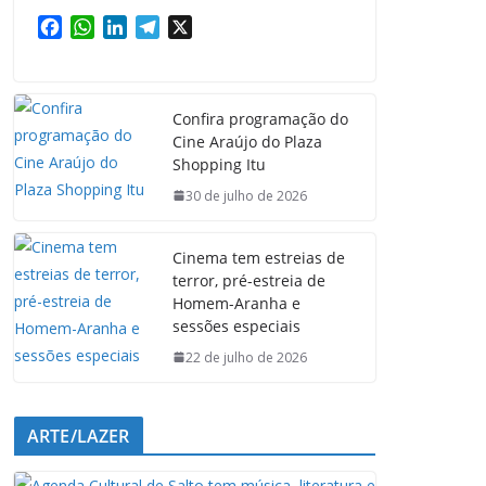
F
W
L
T
X
a
h
i
e
c
a
n
l
e
t
k
e
Confira programação do
b
s
e
g
Cine Araújo do Plaza
o
A
d
r
Shopping Itu
o
p
I
a
k
p
n
m
30 de julho de 2026
Cinema tem estreias de
terror, pré-estreia de
Homem-Aranha e
sessões especiais
22 de julho de 2026
ARTE/LAZER