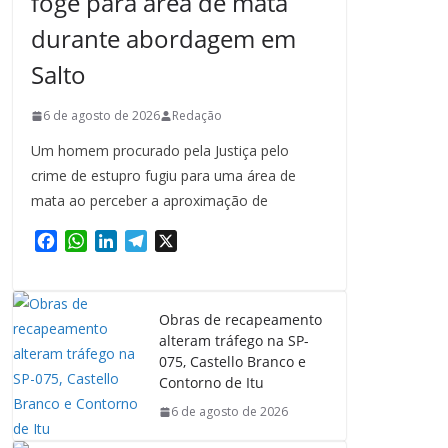
foge para área de mata
durante abordagem em
Salto
6 de agosto de 2026
Redação
Um homem procurado pela Justiça pelo
crime de estupro fugiu para uma área de
mata ao perceber a aproximação de
F
W
L
T
X
a
h
i
e
c
a
n
l
e
t
k
e
Obras de recapeamento
b
s
e
g
alteram tráfego na SP-
o
A
d
r
075, Castello Branco e
o
p
I
a
Contorno de Itu
k
p
n
m
6 de agosto de 2026