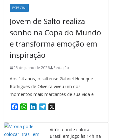
ESPECIAL
Jovem de Salto realiza
sonho na Copa do Mundo
e transforma emoção em
inspiração
25 de junho de 2026
Redação
Aos 14 anos, o saltense Gabriel Henrique
Rodrigues de Oliveira viveu um dos
momentos mais marcantes de sua vida e
F
W
L
T
X
a
h
i
e
c
a
n
l
e
t
k
e
Vitória pode colocar
b
s
e
g
Brasil em jogo às 14h na