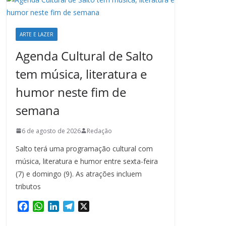
ARTE E LAZER
Agenda Cultural de Salto
tem música, literatura e
humor neste fim de
semana
6 de agosto de 2026
Redação
Salto terá uma programação cultural com
música, literatura e humor entre sexta-feira
(7) e domingo (9). As atrações incluem
tributos
F
W
L
T
X
a
h
i
e