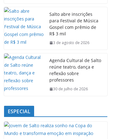
c
a
n
l
e
t
k
e
Salto abre inscrições
b
s
e
g
para Festival de Música
o
A
d
r
Gospel com prêmio de
o
p
I
a
R$ 3 mil
k
p
n
m
3 de agosto de 2026
Agenda Cultural de Salto
reúne teatro, dança e
reflexão sobre
professores
30 de julho de 2026
ESPECIAL