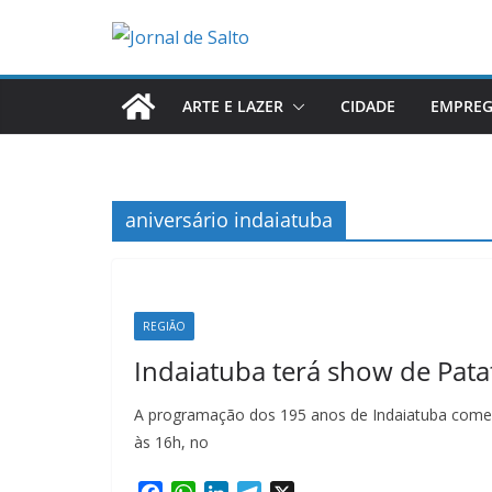
Pular
para
o
conteúdo
ARTE E LAZER
CIDADE
EMPRE
aniversário indaiatuba
REGIÃO
Indaiatuba terá show de Patat
A programação dos 195 anos de Indaiatuba começ
às 16h, no