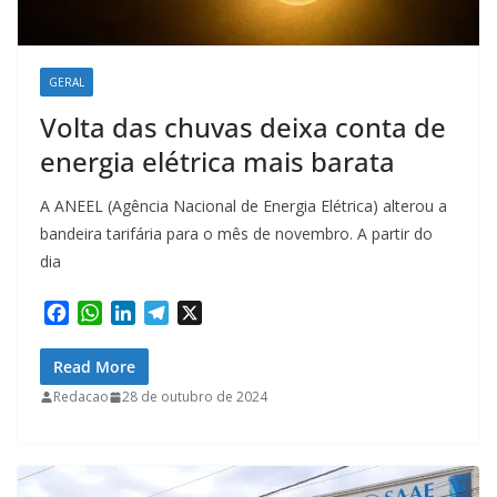
GERAL
Volta das chuvas deixa conta de
energia elétrica mais barata
A ANEEL (Agência Nacional de Energia Elétrica) alterou a
bandeira tarifária para o mês de novembro. A partir do
dia
F
W
L
T
X
a
h
i
e
c
a
n
l
Read More
e
t
k
e
Redacao
28 de outubro de 2024
b
s
e
g
o
A
d
r
o
p
I
a
k
p
n
m