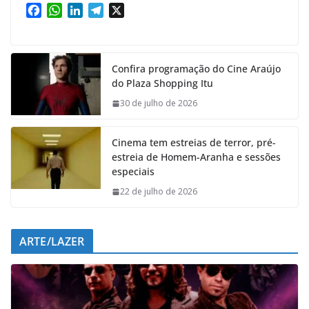
F
W
L
T
X
a
h
i
e
c
a
n
l
e
t
k
e
Confira programação do Cine Araújo
b
s
e
g
do Plaza Shopping Itu
o
A
d
r
o
p
I
a
30 de julho de 2026
k
p
n
m
Cinema tem estreias de terror, pré-
estreia de Homem-Aranha e sessões
especiais
22 de julho de 2026
ARTE/LAZER