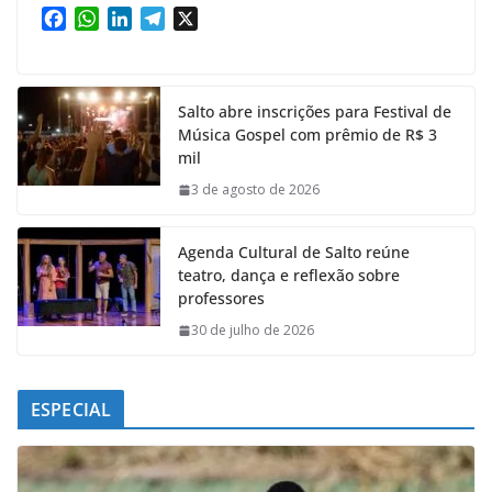
F
W
L
T
X
a
h
i
e
c
a
n
l
e
t
k
e
Salto abre inscrições para Festival de
b
s
e
g
Música Gospel com prêmio de R$ 3
o
A
d
r
mil
o
p
I
a
k
p
n
m
3 de agosto de 2026
Agenda Cultural de Salto reúne
teatro, dança e reflexão sobre
professores
30 de julho de 2026
ESPECIAL