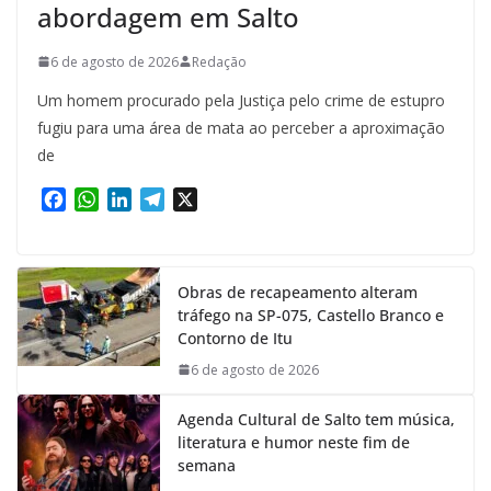
abordagem em Salto
6 de agosto de 2026
Redação
Um homem procurado pela Justiça pelo crime de estupro
fugiu para uma área de mata ao perceber a aproximação
de
F
W
L
T
X
a
h
i
e
c
a
n
l
e
t
k
e
Obras de recapeamento alteram
b
s
e
g
tráfego na SP-075, Castello Branco e
o
A
d
r
Contorno de Itu
o
p
I
a
k
p
n
m
6 de agosto de 2026
Agenda Cultural de Salto tem música,
literatura e humor neste fim de
semana