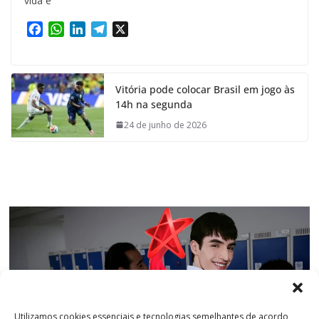
vida e
F
W
L
T
X
a
h
i
e
c
a
n
l
e
t
k
e
Vitória pode colocar Brasil em jogo às
b
s
e
g
14h na segunda
o
A
d
r
o
p
I
a
24 de junho de 2026
k
p
n
m
Utilizamos cookies essenciais e tecnologias semelhantes de acordo