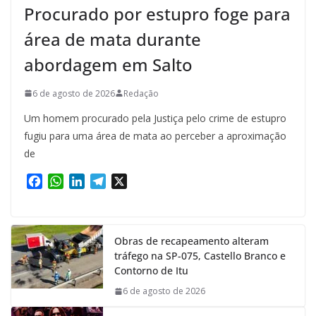
Procurado por estupro foge para
área de mata durante
abordagem em Salto
6 de agosto de 2026
Redação
Um homem procurado pela Justiça pelo crime de estupro
fugiu para uma área de mata ao perceber a aproximação
de
F
W
L
T
X
a
h
i
e
c
a
n
l
e
t
k
e
Obras de recapeamento alteram
b
s
e
g
tráfego na SP-075, Castello Branco e
o
A
d
r
Contorno de Itu
o
p
I
a
k
p
n
m
6 de agosto de 2026