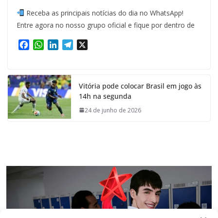
Receba as principais notícias do dia no WhatsApp!
Entre agora no nosso grupo oficial e fique por dentro de
F
W
L
T
X
a
h
i
e
c
a
n
l
e
t
k
e
Vitória pode colocar Brasil em jogo às
b
s
e
g
14h na segunda
o
A
d
r
o
p
I
a
24 de junho de 2026
k
p
n
m