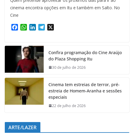
Quem pretende aproveitar os próximos dias para ir ao
cinema encontra opções em Itu e também em Salto. No
Cine
F
W
L
T
X
a
h
i
e
c
a
n
l
e
t
k
e
Confira programação do Cine Araújo
b
s
e
g
do Plaza Shopping Itu
o
A
d
r
o
p
I
a
30 de julho de 2026
k
p
n
m
Cinema tem estreias de terror, pré-
estreia de Homem-Aranha e sessões
especiais
22 de julho de 2026
ARTE/LAZER