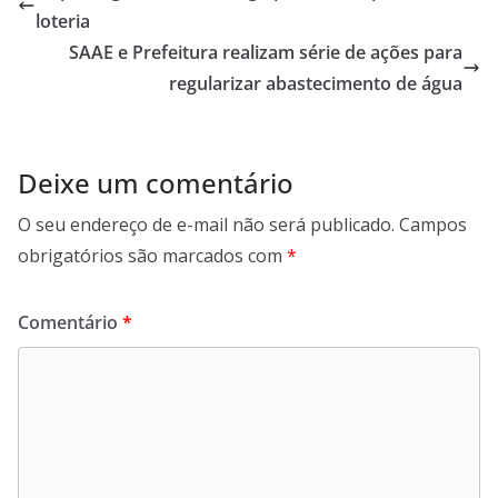
o
A
d
r
loteria
o
p
I
a
SAAE e Prefeitura realizam série de ações para
k
p
n
m
regularizar abastecimento de água
Deixe um comentário
O seu endereço de e-mail não será publicado.
Campos
obrigatórios são marcados com
*
Comentário
*