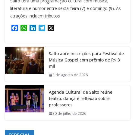
Salto terá uma programação cultural com música,
literatura e humor entre sexta-feira (7) e domingo (9). As
atrações incluem tributos
F
W
L
T
X
a
h
i
e
c
a
n
l
e
t
k
e
Salto abre inscrições para Festival de
b
s
e
g
Música Gospel com prêmio de R$ 3
o
A
d
r
mil
o
p
I
a
k
p
n
m
3 de agosto de 2026
Agenda Cultural de Salto reúne
teatro, dança e reflexão sobre
professores
30 de julho de 2026