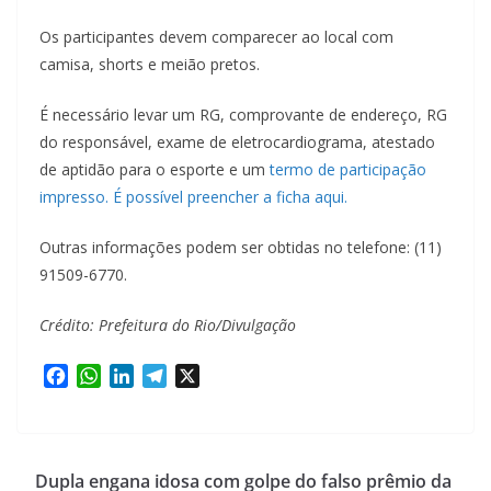
Os participantes devem comparecer ao local com
camisa, shorts e meião pretos.
É necessário levar um RG, comprovante de endereço, RG
do responsável, exame de eletrocardiograma, atestado
de aptidão para o esporte e um
termo de participação
impresso. É possível preencher a ficha aqui.
Outras informações podem ser obtidas no telefone: (11)
91509-6770.
Crédito: Prefeitura do Rio/Divulgação
F
W
L
T
X
a
h
i
e
c
a
n
l
e
t
k
e
b
s
e
g
Dupla engana idosa com golpe do falso prêmio da