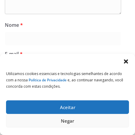
Nome
*
E-mail
*
Utilizamos cookies essenciais e tecnologias semelhantes de acordo
com a nossa
Política de Privacidade
e, ao continuar navegando, você
Site
concorda com estas condições.
Aceitar
Negar
Salvar meus dados neste navegador para a
próxima vez que eu comentar.