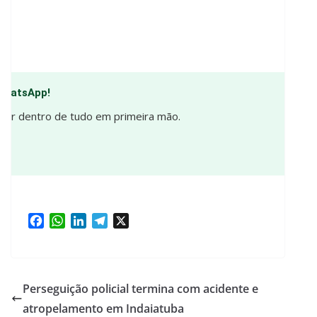
 WhatsApp!
e por dentro de tudo em primeira mão.
F
W
L
T
X
a
h
i
e
c
a
n
l
e
t
k
e
b
s
e
g
Perseguição policial termina com acidente e
o
A
d
r
atropelamento em Indaiatuba
o
p
I
a