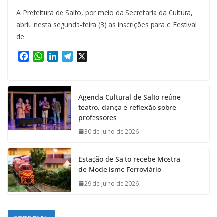
A Prefeitura de Salto, por meio da Secretaria da Cultura,
abriu nesta segunda-feira (3) as inscrições para o Festival
de
F
W
L
T
X
a
h
i
e
c
a
n
l
e
t
k
e
Agenda Cultural de Salto reúne
b
s
e
g
teatro, dança e reflexão sobre
o
A
d
r
professores
o
p
I
a
k
p
n
m
30 de julho de 2026
Estação de Salto recebe Mostra
de Modelismo Ferroviário
29 de julho de 2026