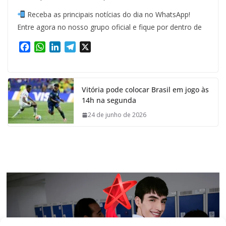
Receba as principais notícias do dia no WhatsApp!
Entre agora no nosso grupo oficial e fique por dentro de
F
W
L
T
X
a
h
i
e
c
a
n
l
e
t
k
e
Vitória pode colocar Brasil em jogo às
b
s
e
g
14h na segunda
o
A
d
r
o
p
I
a
24 de junho de 2026
k
p
n
m