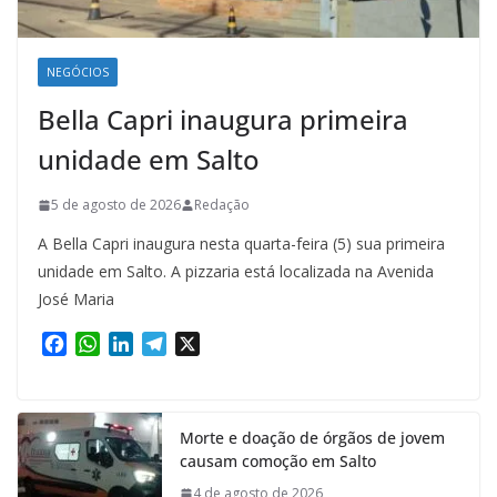
NEGÓCIOS
Bella Capri inaugura primeira
unidade em Salto
5 de agosto de 2026
Redação
A Bella Capri inaugura nesta quarta-feira (5) sua primeira
unidade em Salto. A pizzaria está localizada na Avenida
José Maria
F
W
L
T
X
a
h
i
e
c
a
n
l
e
t
k
e
Morte e doação de órgãos de jovem
b
s
e
g
causam comoção em Salto
o
A
d
r
o
p
I
a
4 de agosto de 2026