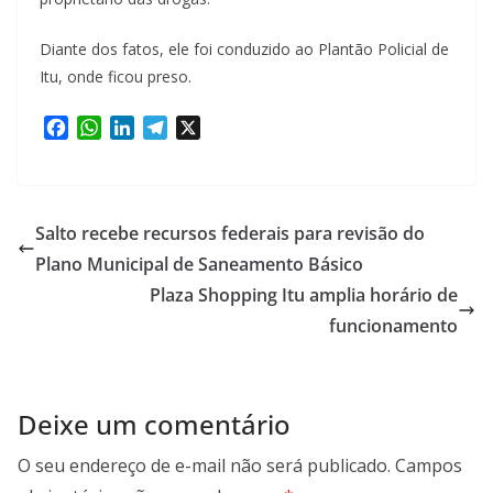
Diante dos fatos, ele foi conduzido ao Plantão Policial de
Itu, onde ficou preso.
F
W
L
T
X
a
h
i
e
c
a
n
l
e
t
k
e
b
s
e
g
Salto recebe recursos federais para revisão do
o
A
d
r
Plano Municipal de Saneamento Básico
o
p
I
a
Plaza Shopping Itu amplia horário de
k
p
n
m
funcionamento
Deixe um comentário
O seu endereço de e-mail não será publicado.
Campos