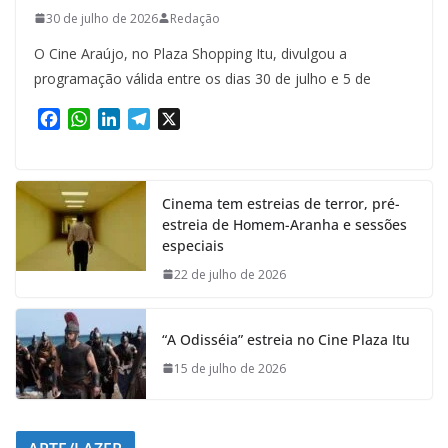
30 de julho de 2026
Redação
O Cine Araújo, no Plaza Shopping Itu, divulgou a
programação válida entre os dias 30 de julho e 5 de
F
W
L
T
X
a
h
i
e
c
a
n
l
e
t
k
e
Cinema tem estreias de terror, pré-
b
s
e
g
estreia de Homem-Aranha e sessões
o
A
d
r
especiais
o
p
I
a
k
p
n
m
22 de julho de 2026
“A Odisséia” estreia no Cine Plaza Itu
15 de julho de 2026