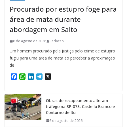
Procurado por estupro foge para
área de mata durante
abordagem em Salto
6 de agosto de 2026
Redação
Um homem procurado pela Justiça pelo crime de estupro
fugiu para uma área de mata ao perceber a aproximação
de
F
W
L
T
X
a
h
i
e
c
a
n
l
e
t
k
e
Obras de recapeamento alteram
b
s
e
g
tráfego na SP-075, Castello Branco e
o
A
d
r
Contorno de Itu
o
p
I
a
k
p
n
m
6 de agosto de 2026