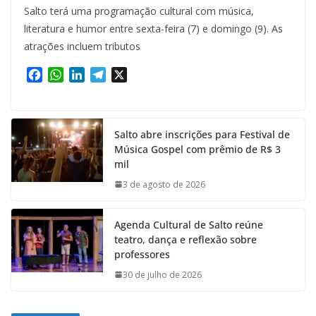
Salto terá uma programação cultural com música,
literatura e humor entre sexta-feira (7) e domingo (9). As
atrações incluem tributos
F
W
L
T
X
a
h
i
e
c
a
n
l
e
t
k
e
Salto abre inscrições para Festival de
b
s
e
g
Música Gospel com prêmio de R$ 3
o
A
d
r
mil
o
p
I
a
k
p
n
m
3 de agosto de 2026
Agenda Cultural de Salto reúne
teatro, dança e reflexão sobre
professores
30 de julho de 2026