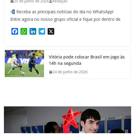
25 de junho de 2026
Redação
Receba as principais notícias do dia no WhatsApp!
Entre agora no nosso grupo oficial e fique por dentro de
F
W
L
T
X
a
h
i
e
c
a
n
l
e
t
k
e
Vitória pode colocar Brasil em jogo às
b
s
e
g
14h na segunda
o
A
d
r
o
p
I
a
24 de junho de 2026
k
p
n
m