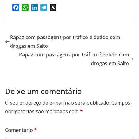
F
W
L
T
X
a
h
i
e
c
a
n
l
e
t
k
e
b
s
e
g
Rapaz com passagens por tráfico é detido com
o
A
d
r
drogas em Salto
o
p
I
a
Rapaz com passagens por tráfico é detido com
k
p
n
m
drogas em Salto
Deixe um comentário
O seu endereço de e-mail não será publicado.
Campos
obrigatórios são marcados com
*
Comentário
*