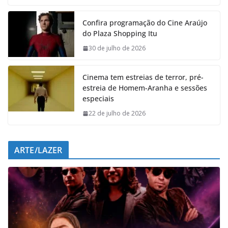
c
a
n
l
e
t
k
e
Confira programação do Cine Araújo
b
s
e
g
do Plaza Shopping Itu
o
A
d
r
o
p
I
a
30 de julho de 2026
k
p
n
m
Cinema tem estreias de terror, pré-
estreia de Homem-Aranha e sessões
especiais
22 de julho de 2026
ARTE/LAZER