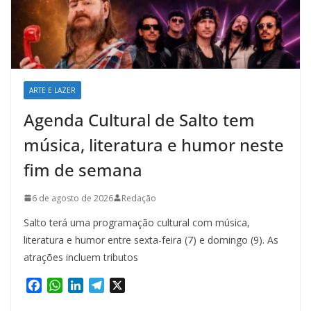
ARTE E LAZER
Agenda Cultural de Salto tem
música, literatura e humor neste
fim de semana
6 de agosto de 2026
Redação
Salto terá uma programação cultural com música,
literatura e humor entre sexta-feira (7) e domingo (9). As
atrações incluem tributos
F
W
L
T
X
a
h
i
e