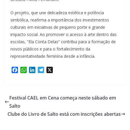
O projeto, que une delicadeza estética e potência
simbólica, reafirma a importância dos investimentos
culturais em iniciativas de pequeno porte e grande
impacto social. Ao promover o acesso à arte dentro das
escolas, “Ela Conta Delas” contribui para a formação de
novos públicos e para o fortalecimento da
representatividade feminina desde a infância.
F
W
L
T
X
a
h
i
e
c
a
n
l
e
t
k
e
b
s
e
g
Festival CAEL em Cena começa neste sábado em
o
A
d
r
Salto
o
p
I
a
Clube do Livro de Salto está com inscrições abertas
k
p
n
m