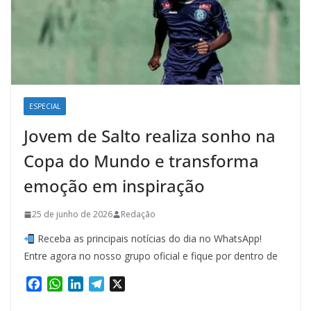
ESPECIAL
Jovem de Salto realiza sonho na
Copa do Mundo e transforma
emoção em inspiração
25 de junho de 2026
Redação
Receba as principais notícias do dia no WhatsApp!
Entre agora no nosso grupo oficial e fique por dentro de
F
W
L
T
X
a
h
i
e