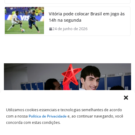
c
a
n
l
e
t
k
e
Vitória pode colocar Brasil em jogo às
b
s
e
g
14h na segunda
o
A
d
r
o
p
I
a
24 de junho de 2026
k
p
n
m
Utilizamos cookies essenciais e tecnologias semelhantes de acordo
com a nossa
Política de Privacidade
e, ao continuar navegando, você
concorda com estas condições.