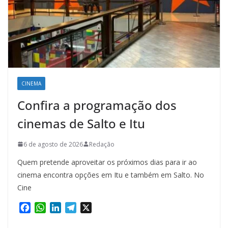
CINEMA
Confira a programação dos
cinemas de Salto e Itu
6 de agosto de 2026
Redação
Quem pretende aproveitar os próximos dias para ir ao
cinema encontra opções em Itu e também em Salto. No
Cine
F
W
L
T
X
a
h
i
e