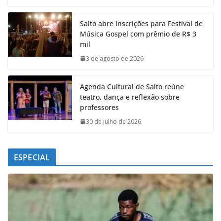
c
a
n
l
e
t
k
e
Salto abre inscrições para Festival de
b
s
e
g
Música Gospel com prêmio de R$ 3
o
A
d
r
mil
o
p
I
a
k
p
n
m
3 de agosto de 2026
Agenda Cultural de Salto reúne
teatro, dança e reflexão sobre
professores
30 de julho de 2026
ESPECIAL