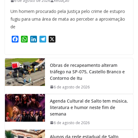
6 de agosto de 2026
Redação
Um homem procurado pela Justiça pelo crime de estupro
fugiu para uma área de mata ao perceber a aproximação
de
F
W
L
T
X
a
h
i
e
c
a
n
l
e
t
k
e
Obras de recapeamento alteram
b
s
e
g
tráfego na SP-075, Castello Branco e
o
A
d
r
Contorno de Itu
o
p
I
a
k
p
n
m
6 de agosto de 2026
Agenda Cultural de Salto tem música,
literatura e humor neste fim de
semana
6 de agosto de 2026
Alunos da rede estadual de Salto