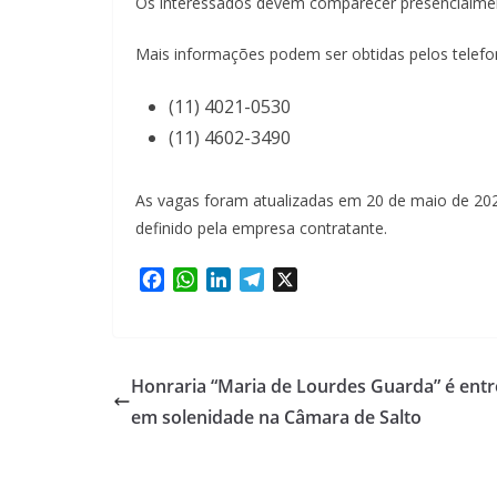
Os interessados devem comparecer presencialmen
Mais informações podem ser obtidas pelos telef
(11) 4021-0530
(11) 4602-3490
As vagas foram atualizadas em 20 de maio de 20
definido pela empresa contratante.
F
W
L
T
X
a
h
i
e
c
a
n
l
e
t
k
e
b
s
e
g
Honraria “Maria de Lourdes Guarda” é ent
o
A
d
r
em solenidade na Câmara de Salto
o
p
I
a
k
p
n
m