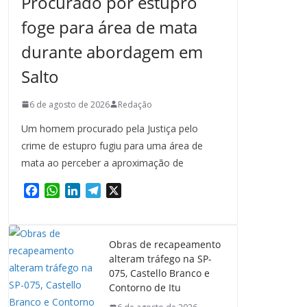
Procurado por estupro
foge para área de mata
durante abordagem em
Salto
6 de agosto de 2026
Redação
Um homem procurado pela Justiça pelo
crime de estupro fugiu para uma área de
mata ao perceber a aproximação de
F
W
L
T
X
a
h
i
e
c
a
n
l
e
t
k
e
Obras de recapeamento
b
s
e
g
alteram tráfego na SP-
o
A
d
r
075, Castello Branco e
o
p
I
a
Contorno de Itu
k
p
n
m