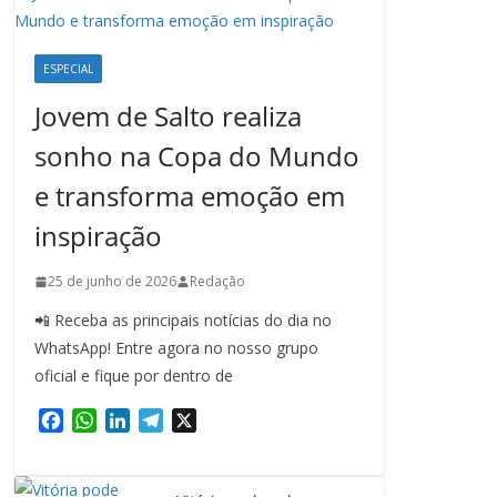
ESPECIAL
Jovem de Salto realiza
sonho na Copa do Mundo
e transforma emoção em
inspiração
25 de junho de 2026
Redação
📲 Receba as principais notícias do dia no
WhatsApp! Entre agora no nosso grupo
oficial e fique por dentro de
F
W
L
T
X
a
h
i
e
c
a
n
l
e
t
k
e