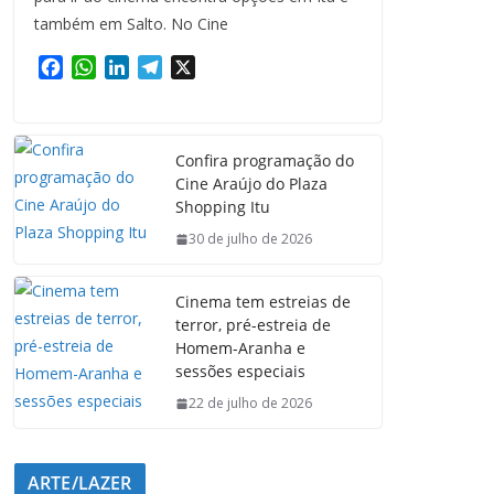
também em Salto. No Cine
F
W
L
T
X
a
h
i
e
c
a
n
l
e
t
k
e
Confira programação do
b
s
e
g
Cine Araújo do Plaza
o
A
d
r
Shopping Itu
o
p
I
a
k
p
n
m
30 de julho de 2026
Cinema tem estreias de
terror, pré-estreia de
Homem-Aranha e
sessões especiais
22 de julho de 2026
ARTE/LAZER