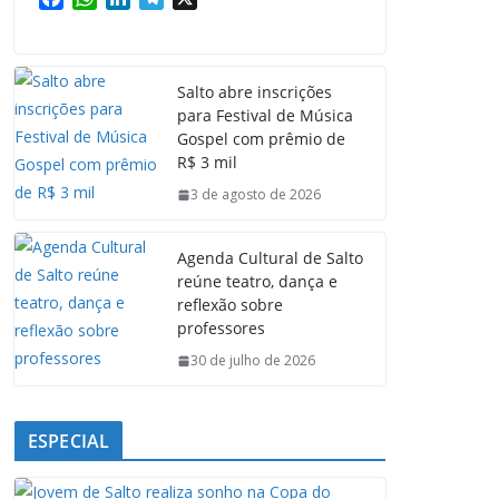
a
h
i
e
c
a
n
l
e
t
k
e
Salto abre inscrições
b
s
e
g
para Festival de Música
o
A
d
r
Gospel com prêmio de
o
p
I
a
R$ 3 mil
k
p
n
m
3 de agosto de 2026
Agenda Cultural de Salto
reúne teatro, dança e
reflexão sobre
professores
30 de julho de 2026
ESPECIAL