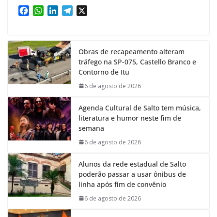
F
W
L
T
X
a
h
i
e
c
a
n
l
e
t
k
e
Obras de recapeamento alteram
b
s
e
g
tráfego na SP-075, Castello Branco e
o
A
d
r
Contorno de Itu
o
p
I
a
k
p
n
m
6 de agosto de 2026
Agenda Cultural de Salto tem música,
literatura e humor neste fim de
semana
6 de agosto de 2026
Alunos da rede estadual de Salto
poderão passar a usar ônibus de
linha após fim de convênio
6 de agosto de 2026