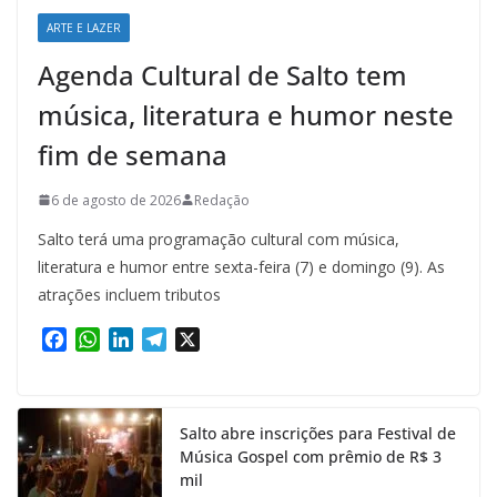
ARTE E LAZER
Agenda Cultural de Salto tem
música, literatura e humor neste
fim de semana
6 de agosto de 2026
Redação
Salto terá uma programação cultural com música,
literatura e humor entre sexta-feira (7) e domingo (9). As
atrações incluem tributos
F
W
L
T
X
a
h
i
e
c
a
n
l
e
t
k
e
Salto abre inscrições para Festival de
b
s
e
g
Música Gospel com prêmio de R$ 3
o
A
d
r
mil
o
p
I
a