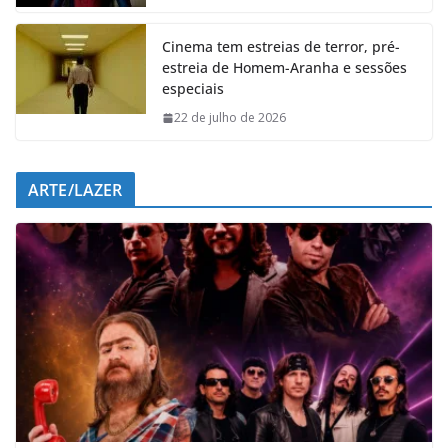
k
p
n
m
Cinema tem estreias de terror, pré-
estreia de Homem-Aranha e sessões
especiais
22 de julho de 2026
ARTE/LAZER