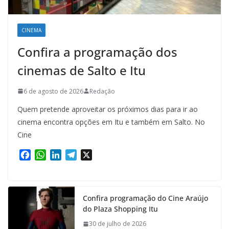
CINEMA
Confira a programação dos
cinemas de Salto e Itu
6 de agosto de 2026
Redação
Quem pretende aproveitar os próximos dias para ir ao
cinema encontra opções em Itu e também em Salto. No
Cine
F
W
L
T
X
a
h
i
e
c
a
n
l
e
t
k
e
Confira programação do Cine Araújo
b
s
e
g
do Plaza Shopping Itu
o
A
d
r
o
p
I
a
30 de julho de 2026