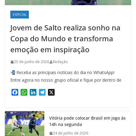
ESPECIAL
Jovem de Salto realiza sonho na
Copa do Mundo e transforma
emoção em inspiração
25 de junho de 2026
Redação
Receba as principais notícias do dia no WhatsApp!
Entre agora no nosso grupo oficial e fique por dentro de
F
W
L
T
X
a
h
i
e
c
a
n
l
e
t
k
e
Vitória pode colocar Brasil em jogo às
b
s
e
g
14h na segunda
o
A
d
r
o
p
I
a
24 de junho de 2026