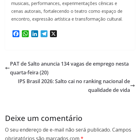
musicais, performances, experimentações cênicas e
cenas autorais, fortalecendo o teatro como espaço de
encontro, expressão artística e transformação cultural.
F
W
L
T
X
a
h
i
e
c
a
n
l
e
t
k
e
b
s
e
g
PAT de Salto anuncia 134 vagas de emprego nesta
o
A
d
r
quarta-feira (20)
o
p
I
a
IPS Brasil 2026: Salto cai no ranking nacional de
k
p
n
m
qualidade de vida
Deixe um comentário
O seu endereço de e-mail não será publicado.
Campos
obrigatórios são marcados com
*