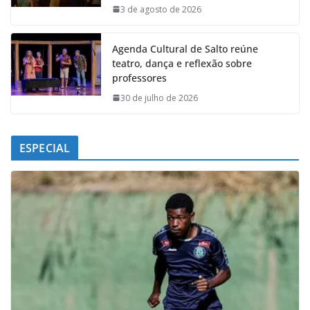
k
p
n
m
3 de agosto de 2026
Agenda Cultural de Salto reúne
teatro, dança e reflexão sobre
professores
30 de julho de 2026
ESPECIAL