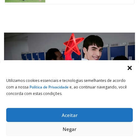
k
p
n
m
Utilizamos cookies essenciais e tecnologias semelhantes de acordo
com a nossa
Política de Privacidade
e, ao continuar navegando, você
concorda com estas condições.
Aceitar
Copyright © 2026
Jornal de Salto
. Todos os direitos reservados.
Negar