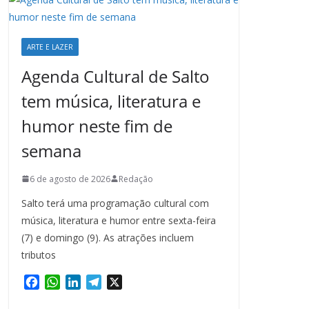
ARTE E LAZER
Agenda Cultural de Salto
tem música, literatura e
humor neste fim de
semana
6 de agosto de 2026
Redação
Salto terá uma programação cultural com
música, literatura e humor entre sexta-feira
(7) e domingo (9). As atrações incluem
tributos
F
W
L
T
X
a
h
i
e