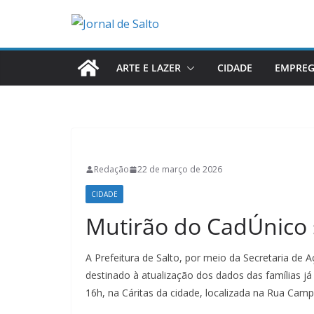
Pular
para
o
conteúdo
ARTE E LAZER
CIDADE
EMPRE
Redação
22 de março de 2026
CIDADE
Mutirão do CadÚnico 
A Prefeitura de Salto, por meio da Secretaria de A
destinado à atualização dos dados das famílias j
16h, na Cáritas da cidade, localizada na Rua Campi