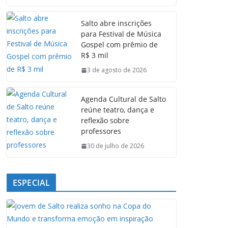
c
a
n
l
e
t
k
e
Salto abre inscrições
b
s
e
g
para Festival de Música
o
A
d
r
Gospel com prêmio de
o
p
I
a
R$ 3 mil
k
p
n
m
3 de agosto de 2026
Agenda Cultural de Salto
reúne teatro, dança e
reflexão sobre
professores
30 de julho de 2026
ESPECIAL