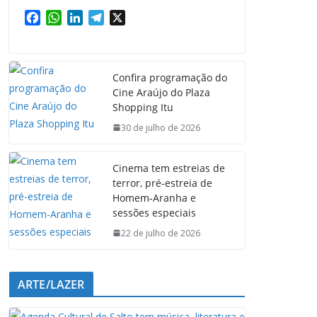
F
W
L
T
X
a
h
i
e
c
a
n
l
e
t
k
e
Confira programação do
b
s
e
g
Cine Araújo do Plaza
o
A
d
r
Shopping Itu
o
p
I
a
k
p
n
m
30 de julho de 2026
Cinema tem estreias de
terror, pré-estreia de
Homem-Aranha e
sessões especiais
22 de julho de 2026
ARTE/LAZER