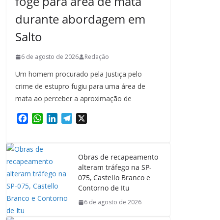
foge para área de mata
durante abordagem em
Salto
6 de agosto de 2026
Redação
Um homem procurado pela Justiça pelo
crime de estupro fugiu para uma área de
mata ao perceber a aproximação de
F
W
L
T
X
a
h
i
e
c
a
n
l
e
t
k
e
Obras de recapeamento
b
s
e
g
alteram tráfego na SP-
o
A
d
r
075, Castello Branco e
o
p
I
a
Contorno de Itu
k
p
n
m
6 de agosto de 2026