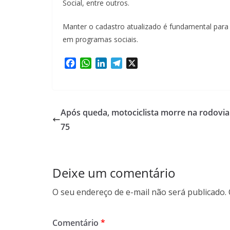
Social, entre outros.
Manter o cadastro atualizado é fundamental para tr
em programas sociais.
F
W
L
T
X
a
h
i
e
c
a
n
l
e
t
k
e
b
s
e
g
Após queda, motociclista morre na rodovia
o
A
d
r
75
o
p
I
a
k
p
n
m
Deixe um comentário
O seu endereço de e-mail não será publicado.
Comentário
*