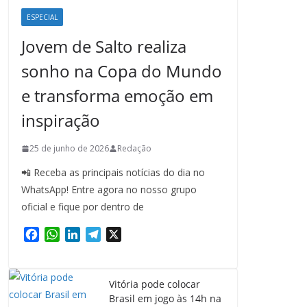
ESPECIAL
Jovem de Salto realiza
sonho na Copa do Mundo
e transforma emoção em
inspiração
25 de junho de 2026
Redação
📲 Receba as principais notícias do dia no
WhatsApp! Entre agora no nosso grupo
oficial e fique por dentro de
F
W
L
T
X
a
h
i
e
c
a
n
l
e
t
k
e
Vitória pode colocar
b
s
e
g
Brasil em jogo às 14h na