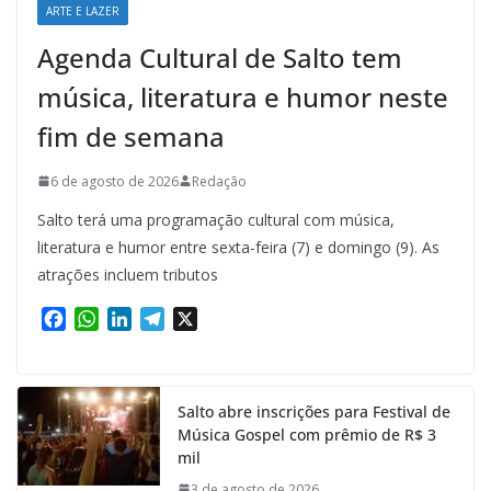
ARTE E LAZER
Agenda Cultural de Salto tem
música, literatura e humor neste
fim de semana
6 de agosto de 2026
Redação
Salto terá uma programação cultural com música,
literatura e humor entre sexta-feira (7) e domingo (9). As
atrações incluem tributos
F
W
L
T
X
a
h
i
e
c
a
n
l
e
t
k
e
Salto abre inscrições para Festival de
b
s
e
g
Música Gospel com prêmio de R$ 3
o
A
d
r
mil
o
p
I
a
k
p
n
m
3 de agosto de 2026