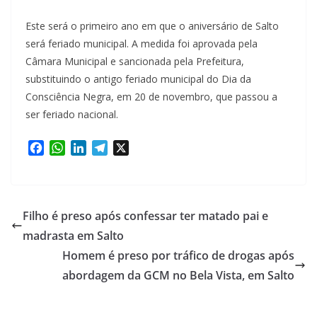
Este será o primeiro ano em que o aniversário de Salto
será feriado municipal. A medida foi aprovada pela
Câmara Municipal e sancionada pela Prefeitura,
substituindo o antigo feriado municipal do Dia da
Consciência Negra, em 20 de novembro, que passou a
ser feriado nacional.
F
W
L
T
X
a
h
i
e
c
a
n
l
e
t
k
e
b
s
e
g
Filho é preso após confessar ter matado pai e
o
A
d
r
madrasta em Salto
o
p
I
a
Homem é preso por tráfico de drogas após
k
p
n
m
abordagem da GCM no Bela Vista, em Salto