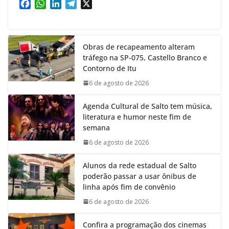
F
W
L
T
X
a
h
i
e
c
a
n
l
e
t
k
e
Obras de recapeamento alteram
b
s
e
g
tráfego na SP-075, Castello Branco e
o
A
d
r
Contorno de Itu
o
p
I
a
k
p
n
m
6 de agosto de 2026
Agenda Cultural de Salto tem música,
literatura e humor neste fim de
semana
6 de agosto de 2026
Alunos da rede estadual de Salto
poderão passar a usar ônibus de
linha após fim de convênio
6 de agosto de 2026
Confira a programação dos cinemas