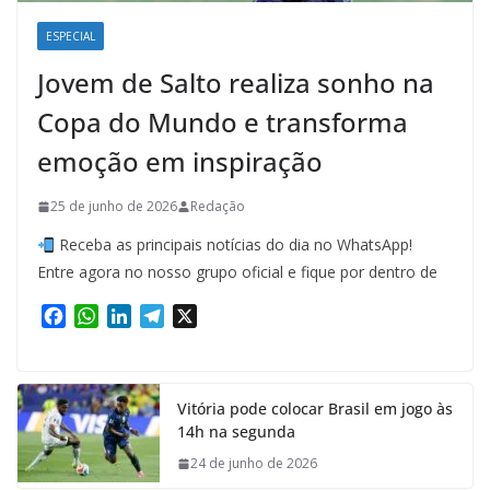
ESPECIAL
Jovem de Salto realiza sonho na
Copa do Mundo e transforma
emoção em inspiração
25 de junho de 2026
Redação
Receba as principais notícias do dia no WhatsApp!
Entre agora no nosso grupo oficial e fique por dentro de
F
W
L
T
X
a
h
i
e
c
a
n
l
e
t
k
e
Vitória pode colocar Brasil em jogo às
b
s
e
g
14h na segunda
o
A
d
r
o
p
I
a
24 de junho de 2026
k
p
n
m