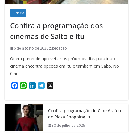
CINEMA
Confira a programação dos
cinemas de Salto e Itu
6 de agosto de 2026
Redação
Quem pretende aproveitar os próximos dias para ir ao
cinema encontra opções em Itu e também em Salto. No
Cine
F
W
L
T
X
a
h
i
e
c
a
n
l
e
t
k
e
Confira programação do Cine Araújo
b
s
e
g
do Plaza Shopping Itu
o
A
d
r
o
p
I
a
30 de julho de 2026
k
p
n
m