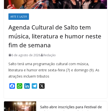
ARTE E LAZER
Agenda Cultural de Salto tem
música, literatura e humor neste
fim de semana
6 de agosto de 2026
Redação
Salto terá uma programação cultural com música,
literatura e humor entre sexta-feira (7) e domingo (9). As
atrações incluem tributos
F
W
L
T
X
a
h
i
e
c
a
n
l
e
t
k
e
Salto abre inscrições para Festival de
b
s
e
g