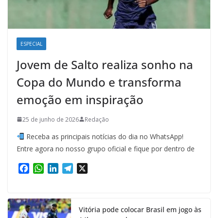
ESPECIAL
Jovem de Salto realiza sonho na
Copa do Mundo e transforma
emoção em inspiração
25 de junho de 2026
Redação
Receba as principais notícias do dia no WhatsApp!
Entre agora no nosso grupo oficial e fique por dentro de
F
W
L
T
X
a
h
i
e
c
a
n
l
e
t
k
e
Vitória pode colocar Brasil em jogo às
b
s
e
g