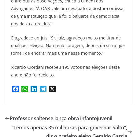
entre outras observações, crítica a Ordem dos
Advogados. “À OAB vale um desabafo: a postura omissa
de uma instituição que já foi o baluarte da democracia
nos deixa aturdidos.”
E agradece ao juiz. “Sr. Juiz, agradeço muito me tirar de
qualquer eleição. Não teria coragem, depois da surra que
tomei, de encarar mais uma nesse momento.”
Ricardo Giordani recebeu 195 votos nas eleições deste
ano e não foi reeleito.
F
W
L
T
X
a
h
i
e
c
a
n
l
e
t
k
e
b
s
e
g
Professor saltense lança obra infantojuvenil
o
A
d
r
“Temos apenas 35 mil horas para governar Salto”,
o
p
I
a
k
p
n
diz o prefeito eleito Geraldo Garcia
m