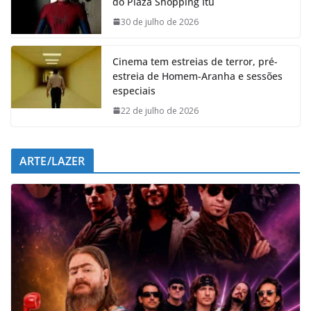
do Plaza Shopping Itu
o
A
d
r
o
p
I
a
30 de julho de 2026
k
p
n
m
Cinema tem estreias de terror, pré-
estreia de Homem-Aranha e sessões
especiais
22 de julho de 2026
ARTE/LAZER