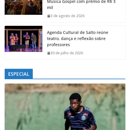
Música Gospel com prêmio de R$ 3
o
A
d
r
mil
o
p
I
a
k
p
n
m
3 de agosto de 2026
Agenda Cultural de Salto reúne
teatro, dança e reflexão sobre
professores
30 de julho de 2026
ESPECIAL