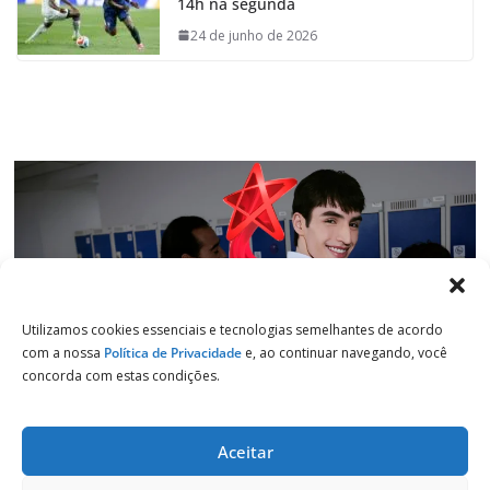
14h na segunda
o
A
d
r
o
p
I
a
24 de junho de 2026
k
p
n
m
Utilizamos cookies essenciais e tecnologias semelhantes de acordo
com a nossa
Política de Privacidade
e, ao continuar navegando, você
concorda com estas condições.
Aceitar