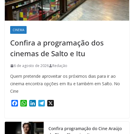
CINEMA
Confira a programação dos
cinemas de Salto e Itu
6 de agosto de 2026
Redação
Quem pretende aproveitar os próximos dias para ir ao
cinema encontra opções em Itu e também em Salto. No
Cine
F
W
L
T
X
a
h
i
e
c
a
n
l
e
t
k
e
Confira programação do Cine Araújo
b
s
e
g