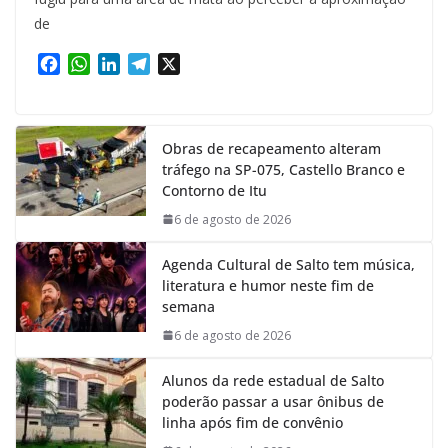
de
F
W
L
T
X
a
h
i
e
c
a
n
l
e
t
k
e
Obras de recapeamento alteram
b
s
e
g
tráfego na SP-075, Castello Branco e
o
A
d
r
Contorno de Itu
o
p
I
a
k
p
n
m
6 de agosto de 2026
Agenda Cultural de Salto tem música,
literatura e humor neste fim de
semana
6 de agosto de 2026
Alunos da rede estadual de Salto
poderão passar a usar ônibus de
linha após fim de convênio