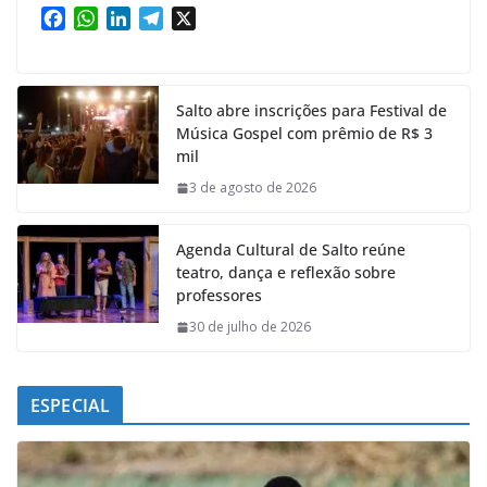
F
W
L
T
X
a
h
i
e
c
a
n
l
e
t
k
e
Salto abre inscrições para Festival de
b
s
e
g
Música Gospel com prêmio de R$ 3
o
A
d
r
mil
o
p
I
a
k
p
n
m
3 de agosto de 2026
Agenda Cultural de Salto reúne
teatro, dança e reflexão sobre
professores
30 de julho de 2026
ESPECIAL