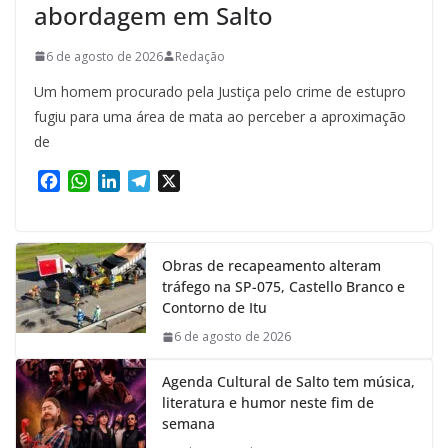
abordagem em Salto
6 de agosto de 2026
Redação
Um homem procurado pela Justiça pelo crime de estupro
fugiu para uma área de mata ao perceber a aproximação
de
F
W
L
T
X
a
h
i
e
c
a
n
l
e
t
k
e
Obras de recapeamento alteram
b
s
e
g
tráfego na SP-075, Castello Branco e
o
A
d
r
Contorno de Itu
o
p
I
a
k
p
n
m
6 de agosto de 2026
Agenda Cultural de Salto tem música,
literatura e humor neste fim de
semana