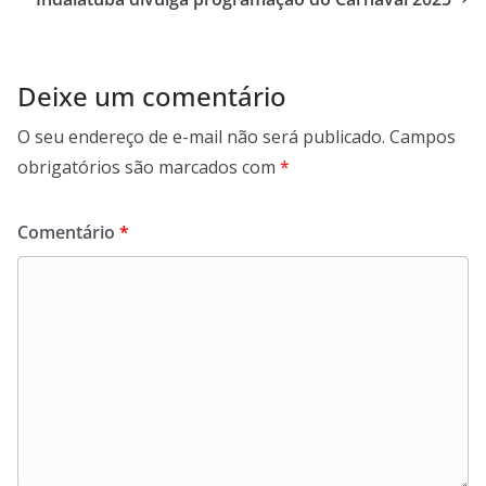
o
p
I
a
k
p
n
m
Deixe um comentário
O seu endereço de e-mail não será publicado.
Campos
obrigatórios são marcados com
*
Comentário
*