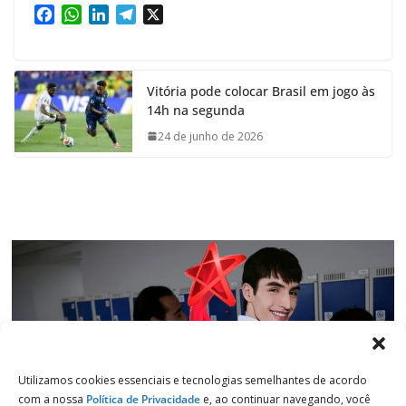
F
W
L
T
X
a
h
i
e
c
a
n
l
e
t
k
e
Vitória pode colocar Brasil em jogo às
b
s
e
g
14h na segunda
o
A
d
r
o
p
I
a
24 de junho de 2026
k
p
n
m
Utilizamos cookies essenciais e tecnologias semelhantes de acordo
com a nossa
Política de Privacidade
e, ao continuar navegando, você