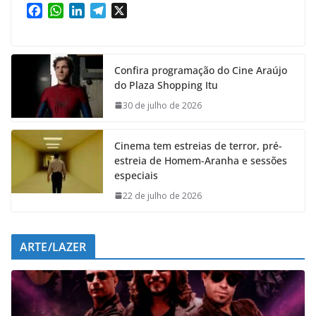
F
W
L
T
X
a
h
i
e
c
a
n
l
e
t
k
e
Confira programação do Cine Araújo
b
s
e
g
do Plaza Shopping Itu
o
A
d
r
o
p
I
a
30 de julho de 2026
k
p
n
m
Cinema tem estreias de terror, pré-
estreia de Homem-Aranha e sessões
especiais
22 de julho de 2026
ARTE/LAZER