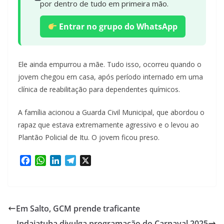
por dentro de tudo em primeira mão.
Entrar no grupo do WhatsApp
Ele ainda empurrou a mãe. Tudo isso, ocorreu quando o
jovem chegou em casa, após período internado em uma
clínica de reabilitação para dependentes químicos.
A família acionou a Guarda Civil Municipal, que abordou o
rapaz que estava extremamente agressivo e o levou ao
Plantão Policial de Itu. O jovem ficou preso.
F
W
L
T
X
a
h
i
e
c
a
n
l
e
t
k
e
b
s
e
g
Em Salto, GCM prende traficante
o
A
d
r
Indaiatuba divulga programação do Carnaval 2025