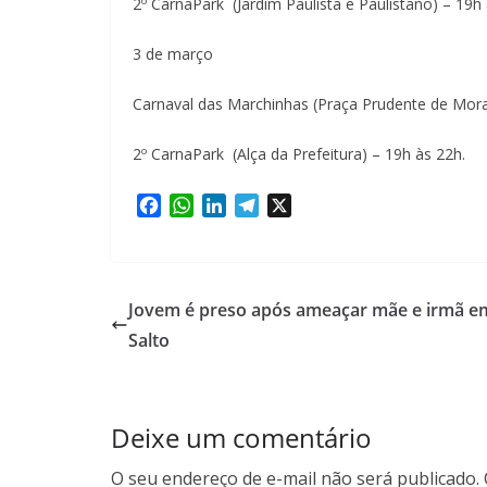
2º CarnaPark (Jardim Paulista e Paulistano) – 19h 
3 de março
Carnaval das Marchinhas (Praça Prudente de Mora
2º CarnaPark (Alça da Prefeitura) – 19h às 22h.
F
W
L
T
X
a
h
i
e
c
a
n
l
e
t
k
e
b
s
e
g
Jovem é preso após ameaçar mãe e irmã e
o
A
d
r
Salto
o
p
I
a
k
p
n
m
Deixe um comentário
O seu endereço de e-mail não será publicado.