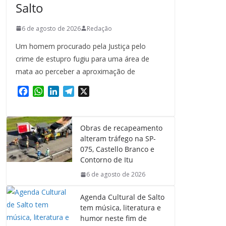
Salto
6 de agosto de 2026
Redação
Um homem procurado pela Justiça pelo
crime de estupro fugiu para uma área de
mata ao perceber a aproximação de
F
W
L
T
X
a
h
i
e
c
a
n
l
e
t
k
e
Obras de recapeamento
b
s
e
g
alteram tráfego na SP-
o
A
d
r
075, Castello Branco e
o
p
I
a
Contorno de Itu
k
p
n
m
6 de agosto de 2026
Agenda Cultural de Salto
tem música, literatura e
humor neste fim de