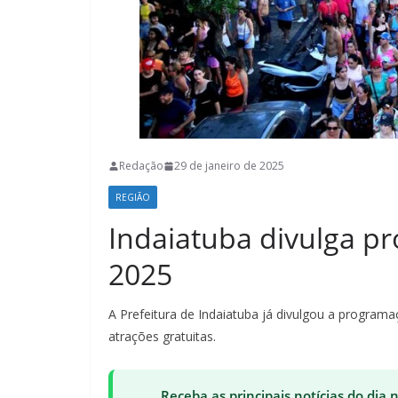
Redação
29 de janeiro de 2025
REGIÃO
Indaiatuba divulga p
2025
A Prefeitura de Indaiatuba já divulgou a program
atrações gratuitas.
Receba as principais notícias do dia