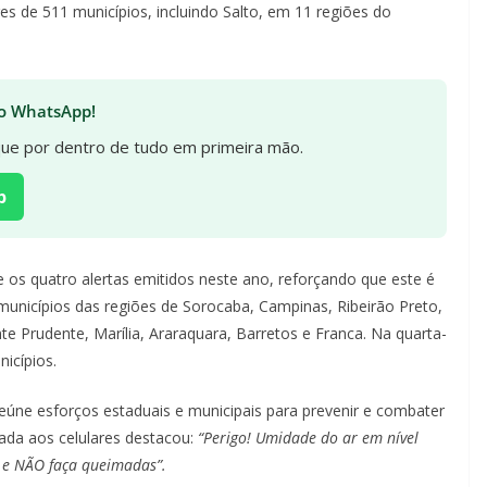
es de 511 municípios, incluindo Salto, em 11 regiões do
 no WhatsApp!
ique por dentro de tudo em primeira mão.
p
e os quatro alertas emitidos neste ano, reforçando que este é
 municípios das regiões de Sorocaba, Campinas, Ribeirão Preto,
te Prudente, Marília, Araraquara, Barretos e Franca. Na quarta-
nicípios.
reúne esforços estaduais e municipais para prevenir e combater
da aos celulares destacou:
“Perigo! Umidade do ar em nível
ua e NÃO faça queimadas”.