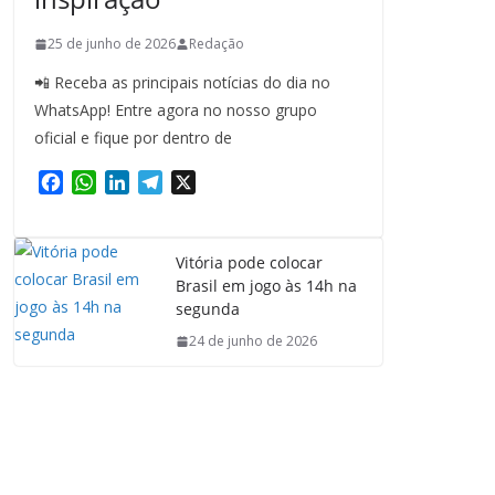
25 de junho de 2026
Redação
📲 Receba as principais notícias do dia no
WhatsApp! Entre agora no nosso grupo
oficial e fique por dentro de
F
W
L
T
X
a
h
i
e
c
a
n
l
e
t
k
e
Vitória pode colocar
b
s
e
g
Brasil em jogo às 14h na
o
A
d
r
segunda
o
p
I
a
24 de junho de 2026
k
p
n
m