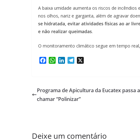
A baixa umidade aumenta os riscos de incêndios 
nos olhos, nariz e garganta, além de agravar doenç
se hidratada, evitar atividades físicas ao ar li
e não realizar queimadas
.
O monitoramento climático segue em tempo real, 
F
W
L
T
X
a
h
i
e
c
a
n
l
e
t
k
e
b
s
e
g
Programa de Apicultura da Eucatex passa a
o
A
d
r
chamar “Polinizar”
o
p
I
a
k
p
n
m
Deixe um comentário