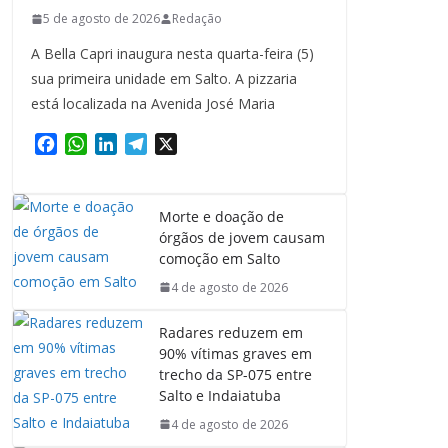
5 de agosto de 2026
Redação
A Bella Capri inaugura nesta quarta-feira (5)
sua primeira unidade em Salto. A pizzaria
está localizada na Avenida José Maria
F
W
L
T
X
a
h
i
e
c
a
n
l
e
t
k
e
Morte e doação de
b
s
e
g
órgãos de jovem causam
o
A
d
r
comoção em Salto
o
p
I
a
4 de agosto de 2026
k
p
n
m
Radares reduzem em
90% vítimas graves em
trecho da SP-075 entre
Salto e Indaiatuba
4 de agosto de 2026