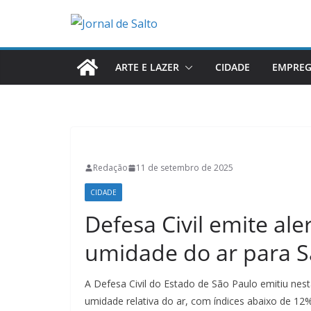
Pular
para
o
conteúdo
ARTE E LAZER
CIDADE
EMPRE
Redação
11 de setembro de 2025
CIDADE
Defesa Civil emite ale
umidade do ar para S
A Defesa Civil do Estado de São Paulo emitiu nesta
umidade relativa do ar, com índices abaixo de 12