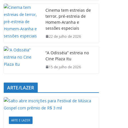
e
t
k
e
Cinema tem estreias de
b
s
e
g
terror, pré-estreia de
o
A
d
r
Homem-Aranha e
o
p
I
a
sessões especiais
k
p
n
m
22 de julho de 2026
“A Odisséia” estreia no
Cine Plaza Itu
15 de julho de 2026
ARTE/LAZER
ARTE E LAZER