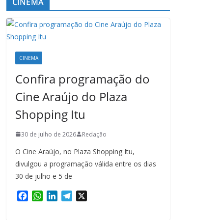
CINEMA
CINEMA
Confira programação do
Cine Araújo do Plaza
Shopping Itu
30 de julho de 2026
Redação
O Cine Araújo, no Plaza Shopping Itu,
divulgou a programação válida entre os dias
30 de julho e 5 de
F
W
L
T
X
a
h
i
e
c
a
n
l