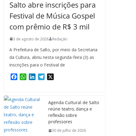
Salto abre inscrições para
Festival de Música Gospel
com prêmio de R$ 3 mil
3 de agosto de 2026
Redação
A Prefeitura de Salto, por meio da Secretaria
da Cultura, abriu nesta segunda-feira (3) as
inscrições para o Festival de
F
W
L
T
X
a
h
i
e
c
a
n
l
e
t
k
e
Agenda Cultural de Salto
b
s
e
g
reúne teatro, dança e
o
A
d
r
reflexão sobre
o
p
I
a
professores
k
p
n
m
30 de julho de 2026