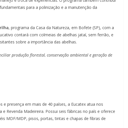
 manejo e troca de experiências. O programa também contribui
o fundamentais para a polinização e a manutenção da
rilha
, programa da Casa da Natureza, em Bofete (SP), com a
ducativo contará com colmeias de abelhas jataí, sem ferrão, e
visitantes sobre a importância das abelhas.
iliar produção florestal, conservação ambiental e geração de
os e presença em mais de 40 países, a Eucatex atua nos
a e Revenda Madeireira. Possui seis fábricas no país e oferece
éis MDF/MDP, pisos, portas, tintas e chapas de fibras de