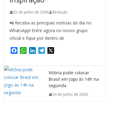
25 de junho de 2026
Redação
📲 Receba as principais notícias do dia no
WhatsApp! Entre agora no nosso grupo
oficial e fique por dentro de
F
W
L
T
X
a
h
i
e
c
a
n
l
e
t
k
e
Vitória pode colocar
b
s
e
g
Brasil em jogo às 14h na
o
A
d
r
segunda
o
p
I
a
24 de junho de 2026
k
p
n
m