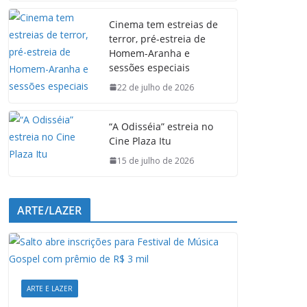
e
t
k
e
Cinema tem estreias de
b
s
e
g
terror, pré-estreia de
o
A
d
r
Homem-Aranha e
o
p
I
a
sessões especiais
k
p
n
m
22 de julho de 2026
“A Odisséia” estreia no
Cine Plaza Itu
15 de julho de 2026
ARTE/LAZER
ARTE E LAZER