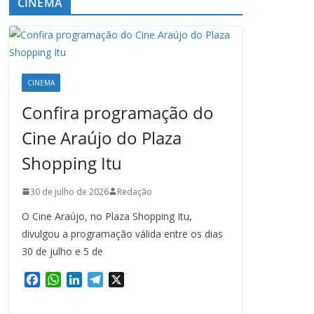
CINEMA
CINEMA
Confira programação do
Cine Araújo do Plaza
Shopping Itu
30 de julho de 2026
Redação
O Cine Araújo, no Plaza Shopping Itu,
divulgou a programação válida entre os dias
30 de julho e 5 de
F
W
L
T
X
a
h
i
e
c
a
n
l