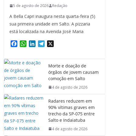
5 de agosto de 2026
Redação
A Bella Capri inaugura nesta quarta-feira (5)
sua primeira unidade em Salto. A pizzaria
está localizada na Avenida José Maria
F
W
L
T
X
a
h
i
e
c
a
n
l
e
t
k
e
Morte e doação de
b
s
e
g
órgãos de jovem causam
o
A
d
r
comoção em Salto
o
p
I
a
4 de agosto de 2026
k
p
n
m
Radares reduzem em
90% vítimas graves em
trecho da SP-075 entre
Salto e Indaiatuba
4 de agosto de 2026