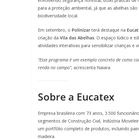
envolvendo segurança florestal, boas práticas de
para a proteção ambiental, já que as abelhas sã
biodiversidade local.
Em setembro, o
Polinizar
terá destaque na
Eucat
criação da
Vila das Abelhas
. O espaço lúdico e e
atividades interativas para sensibilizar crianças e 
“Esse programa é um exemplo concreto de como conc
renda no campo”,
acrescenta Naiara.
Sobre a Eucatex
Empresa brasileira com 73 anos, 3.500 funcionári
segmentos de Construção Civil, Indústria Moveleir
um portfólio completo de produtos, incluindo pain
madeira.