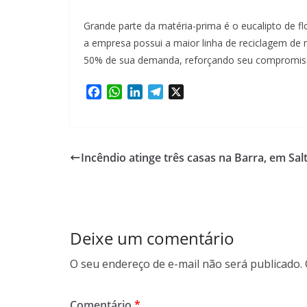
Grande parte da matéria-prima é o eucalipto de flo
a empresa possui a maior linha de reciclagem de m
50% de sua demanda, reforçando seu compromiss
F
W
L
T
X
a
h
i
e
c
a
n
l
e
t
k
e
b
s
e
g
Incêndio atinge três casas na Barra, em Sal
o
A
d
r
o
p
I
a
k
p
n
m
Deixe um comentário
O seu endereço de e-mail não será publicado.
Comentário
*