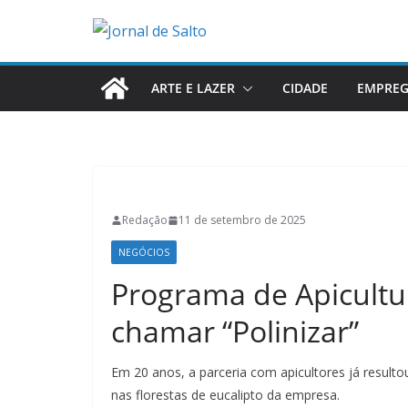
Pular
para
o
conteúdo
ARTE E LAZER
CIDADE
EMPRE
Redação
11 de setembro de 2025
NEGÓCIOS
Programa de Apicultu
chamar “Polinizar”
Em 20 anos, a parceria com apicultores já result
nas florestas de eucalipto da empresa.