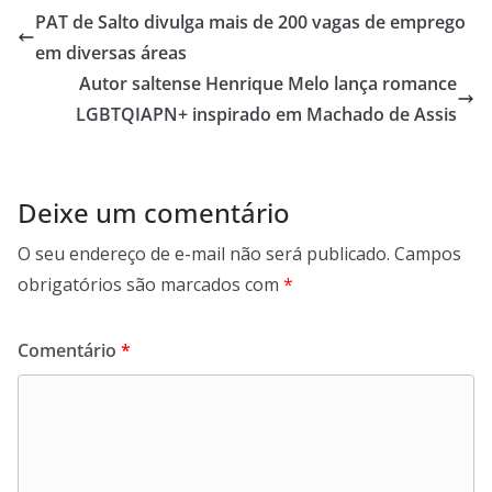
b
s
e
g
PAT de Salto divulga mais de 200 vagas de emprego
o
A
d
r
em diversas áreas
o
p
I
a
Autor saltense Henrique Melo lança romance
k
p
n
m
LGBTQIAPN+ inspirado em Machado de Assis
Deixe um comentário
O seu endereço de e-mail não será publicado.
Campos
obrigatórios são marcados com
*
Comentário
*