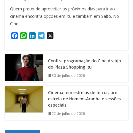
Quem pretende aproveitar os próximos dias para ir ao
cinema encontra opções em Itu e também em Salto. No
Cine
F
W
L
T
X
a
h
i
e
c
a
n
l
e
t
k
e
Confira programação do Cine Araújo
b
s
e
g
do Plaza Shopping Itu
o
A
d
r
o
p
I
a
30 de julho de 2026
k
p
n
m
Cinema tem estreias de terror, pré-
estreia de Homem-Aranha e sessões
especiais
22 de julho de 2026