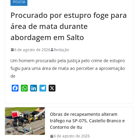
POLÍCIA
Procurado por estupro foge para
área de mata durante
abordagem em Salto
6 de agosto de 2026
Redação
Um homem procurado pela Justiça pelo crime de estupro
fugiu para uma área de mata ao perceber a aproximação
de
F
W
L
T
X
a
h
i
e
c
a
n
l
e
t
k
e
Obras de recapeamento alteram
b
s
e
g
tráfego na SP-075, Castello Branco e
o
A
d
r
Contorno de Itu
o
p
I
a
k
p
n
m
6 de agosto de 2026