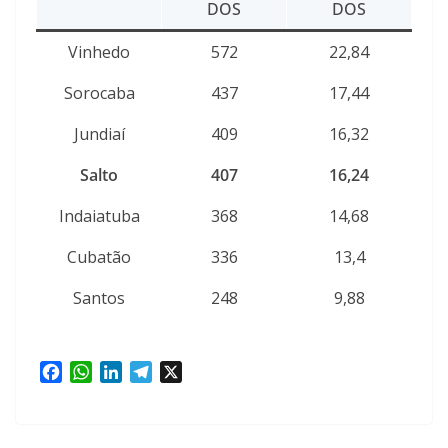
DOS
DOS
Vinhedo
572
22,84
Sorocaba
437
17,44
Jundiaí
409
16,32
Salto
407
16,24
Indaiatuba
368
14,68
Cubatão
336
13,4
Santos
248
9,88
F
W
L
T
X
a
h
i
e
c
a
n
l
e
t
k
e