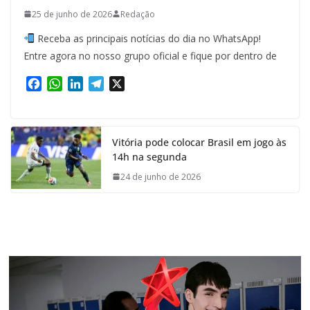
25 de junho de 2026
Redação
Receba as principais notícias do dia no WhatsApp!
Entre agora no nosso grupo oficial e fique por dentro de
F
W
L
T
X
a
h
i
e
c
a
n
l
e
t
k
e
Vitória pode colocar Brasil em jogo às
b
s
e
g
14h na segunda
o
A
d
r
o
p
I
a
24 de junho de 2026
k
p
n
m