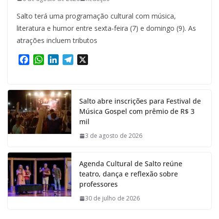
Salto terá uma programação cultural com música,
literatura e humor entre sexta-feira (7) e domingo (9). As
atrações incluem tributos
F
W
L
T
X
a
h
i
e
c
a
n
l
e
t
k
e
Salto abre inscrições para Festival de
b
s
e
g
Música Gospel com prêmio de R$ 3
o
A
d
r
mil
o
p
I
a
k
p
n
m
3 de agosto de 2026
Agenda Cultural de Salto reúne
teatro, dança e reflexão sobre
professores
30 de julho de 2026