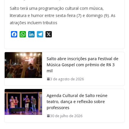
Salto terá uma programação cultural com música,
literatura e humor entre sexta-feira (7) e domingo (9). As
atrações incluem tributos
F
W
L
T
X
a
h
i
e
c
a
n
l
e
t
k
e
Salto abre inscrições para Festival de
b
s
e
g
Música Gospel com prêmio de R$ 3
o
A
d
r
mil
o
p
I
a
k
p
n
m
3 de agosto de 2026
Agenda Cultural de Salto reúne
teatro, dança e reflexão sobre
professores
30 de julho de 2026