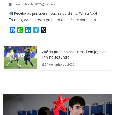
25 de junho de 2026
Redação
Receba as principais notícias do dia no WhatsApp!
Entre agora no nosso grupo oficial e fique por dentro de
F
W
L
T
X
a
h
i
e
c
a
n
l
e
t
k
e
Vitória pode colocar Brasil em jogo às
b
s
e
g
14h na segunda
o
A
d
r
o
p
I
a
24 de junho de 2026
k
p
n
m