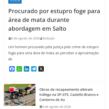
POLÍCIA
Procurado por estupro foge para
área de mata durante
abordagem em Salto
6 de agosto de 2026
Redação
Um homem procurado pela Justiça pelo crime de estupro
fugiu para uma área de mata ao perceber a aproximação
de
F
W
L
T
X
a
h
i
e
c
a
n
l
e
t
k
e
Obras de recapeamento alteram
b
s
e
g
tráfego na SP-075, Castello Branco e
o
A
d
r
Contorno de Itu
o
p
I
a
k
p
n
m
6 de agosto de 2026