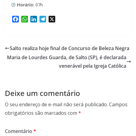
Horário:
07h
F
W
L
T
X
a
h
i
e
c
a
n
l
e
t
k
e
b
s
e
g
Salto realiza hoje final de Concurso de Beleza Negra
o
A
d
r
Maria de Lourdes Guarda, de Salto (SP), é declarada
o
p
I
a
k
p
n
m
venerável pela Igreja Católica
Deixe um comentário
O seu endereço de e-mail não será publicado.
Campos
obrigatórios são marcados com
*
Comentário
*