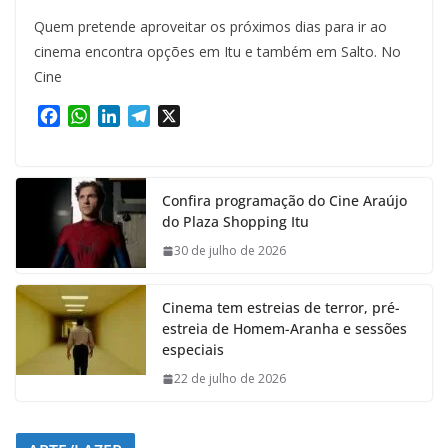
Quem pretende aproveitar os próximos dias para ir ao
cinema encontra opções em Itu e também em Salto. No
Cine
F
W
L
T
X
a
h
i
e
c
a
n
l
e
t
k
e
Confira programação do Cine Araújo
b
s
e
g
do Plaza Shopping Itu
o
A
d
r
o
p
I
a
30 de julho de 2026
k
p
n
m
Cinema tem estreias de terror, pré-
estreia de Homem-Aranha e sessões
especiais
22 de julho de 2026