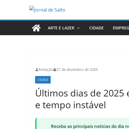
Pular
para
o
conteúdo
ARTE E LAZER
CIDADE
EMPRE
Redação
27 de dezembro de 2025
CIDADE
Últimos dias de 2025 
e tempo instável
Receba as principais notícias do dia