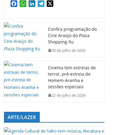
F
W
L
T
X
a
h
i
e
c
a
n
l
e
t
k
e
Confira programação do
b
s
e
g
Cine Araújo do Plaza
o
A
d
r
Shopping Itu
o
p
I
a
k
p
n
m
30 de julho de 2026
Cinema tem estreias de
terror, pré-estreia de
Homem-Aranha e
sessões especiais
22 de julho de 2026
ARTE/LAZER