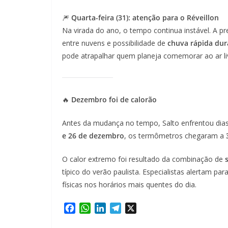
🎆
Quarta-feira (31): atenção para o Réveillon
Na virada do ano, o tempo continua instável. A p
entre nuvens e possibilidade de
chuva rápida dura
pode atrapalhar quem planeja comemorar ao ar li
🔥
Dezembro foi de calorão
Antes da mudança no tempo, Salto enfrentou dia
e 26 de dezembro
, os termômetros chegaram a
O calor extremo foi resultado da combinação de
típico do verão paulista. Especialistas alertam pa
físicas nos horários mais quentes do dia.
F
W
L
T
X
a
h
i
e