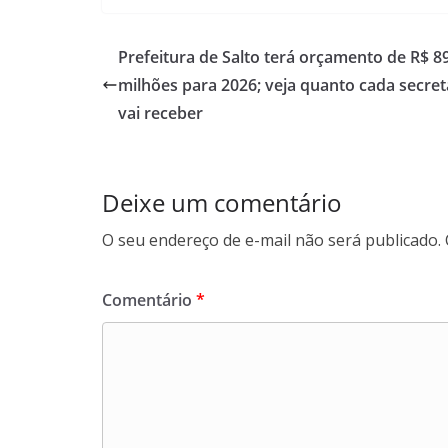
c
a
n
l
e
t
k
e
b
s
e
g
Prefeitura de Salto terá orçamento de R$ 8
o
A
d
r
milhões para 2026; veja quanto cada secret
o
p
I
a
vai receber
k
p
n
m
Deixe um comentário
O seu endereço de e-mail não será publicado.
Comentário
*