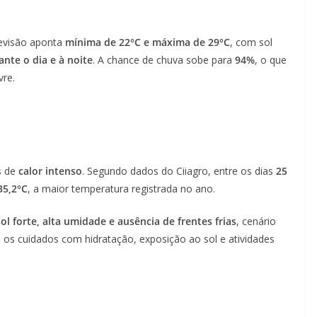
revisão aponta
mínima de 22°C e máxima de 29°C
, com sol
nte o dia e à noite
. A chance de chuva sobe para
94%
, o que
vre.
s de
calor intenso
. Segundo dados do Ciiagro, entre os dias
25
35,2°C
, a maior temperatura registrada no ano.
sol forte, alta umidade e ausência de frentes frias
, cenário
ra os cuidados com hidratação, exposição ao sol e atividades