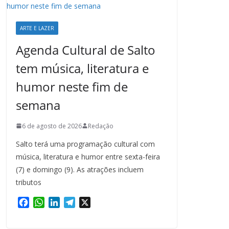
ARTE E LAZER
Agenda Cultural de Salto
tem música, literatura e
humor neste fim de
semana
6 de agosto de 2026
Redação
Salto terá uma programação cultural com
música, literatura e humor entre sexta-feira
(7) e domingo (9). As atrações incluem
tributos
F
W
L
T
X
a
h
i
e
c
a
n
l