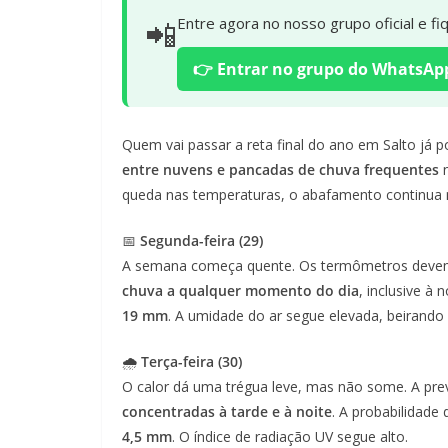
📲
Entre agora no nosso grupo oficial e f
👉 Entrar no grupo do WhatsAp
Quem vai passar a reta final do ano em Salto já p
entre nuvens e pancadas de chuva frequentes
n
queda nas temperaturas, o abafamento continua
📅
Segunda-feira (29)
A semana começa quente. Os termômetros devem
chuva a qualquer momento do dia
, inclusive à 
19 mm
. A umidade do ar segue elevada, beirando
🌧️
Terça-feira (30)
O calor dá uma trégua leve, mas não some. A pre
concentradas à tarde e à noite
. A probabilidade
4,5 mm
. O índice de radiação UV segue alto.