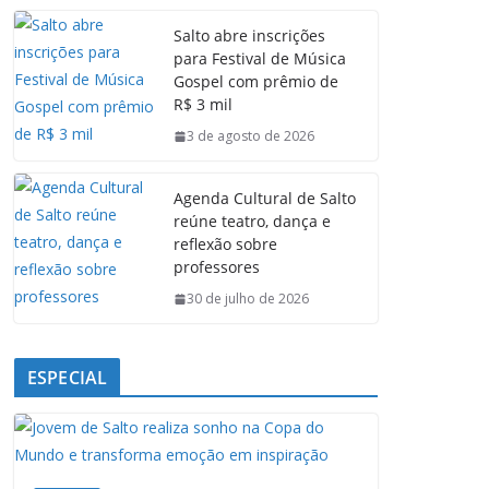
e
t
k
e
Salto abre inscrições
b
s
e
g
para Festival de Música
o
A
d
r
Gospel com prêmio de
o
p
I
a
R$ 3 mil
k
p
n
m
3 de agosto de 2026
Agenda Cultural de Salto
reúne teatro, dança e
reflexão sobre
professores
30 de julho de 2026
ESPECIAL