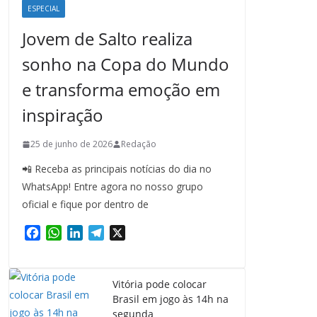
ESPECIAL
Jovem de Salto realiza
sonho na Copa do Mundo
e transforma emoção em
inspiração
25 de junho de 2026
Redação
📲 Receba as principais notícias do dia no
WhatsApp! Entre agora no nosso grupo
oficial e fique por dentro de
F
W
L
T
X
a
h
i
e
c
a
n
l
e
t
k
e
Vitória pode colocar
b
s
e
g
Brasil em jogo às 14h na
o
A
d
r
segunda