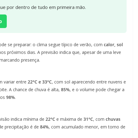
ique por dentro de tudo em primeira mão.
p
ode se preparar: o clima segue típico de verão, com
calor, sol
os próximos dias. A previsão indica que, apesar de uma leve
 marcando presença.
 variar entre
22°C e 33°C
, com sol aparecendo entre nuvens e
noite. A chance de chuva é alta,
85%
, e o volume pode chegar a
 os
98%
.
visão indica mínima de
22°C
e máxima de
31°C
, com
chuvas
 de precipitação é de
84%
, com acumulado menor, em torno de