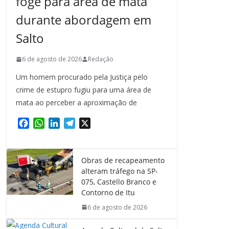
foge para área de mata
durante abordagem em
Salto
6 de agosto de 2026
Redação
Um homem procurado pela Justiça pelo
crime de estupro fugiu para uma área de
mata ao perceber a aproximação de
F
W
L
T
X
a
h
i
e
c
a
n
l
e
t
k
e
Obras de recapeamento
b
s
e
g
alteram tráfego na SP-
o
A
d
r
075, Castello Branco e
o
p
I
a
Contorno de Itu
k
p
n
m
6 de agosto de 2026