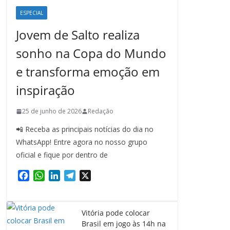
ESPECIAL
Jovem de Salto realiza
sonho na Copa do Mundo
e transforma emoção em
inspiração
25 de junho de 2026
Redação
📲 Receba as principais notícias do dia no
WhatsApp! Entre agora no nosso grupo
oficial e fique por dentro de
F
W
L
T
X
a
h
i
e
c
a
n
l
e
t
k
e
Vitória pode colocar
b
s
e
g
Brasil em jogo às 14h na