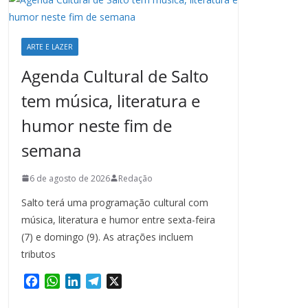
ARTE E LAZER
Agenda Cultural de Salto
tem música, literatura e
humor neste fim de
semana
6 de agosto de 2026
Redação
Salto terá uma programação cultural com
música, literatura e humor entre sexta-feira
(7) e domingo (9). As atrações incluem
tributos
F
W
L
T
X
a
h
i
e