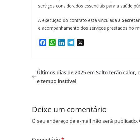
serviços considerados essenciais para a saúde pú
A execução do contrato está vinculada à
Secreta
e acompanhamento dos serviços prestados no mu
F
W
L
T
X
a
h
i
e
c
a
n
l
e
t
k
e
b
s
e
g
Últimos dias de 2025 em Salto terão calor, 
o
A
d
r
e tempo instável
o
p
I
a
k
p
n
m
Deixe um comentário
O seu endereço de e-mail não será publicado.
Comentário
*