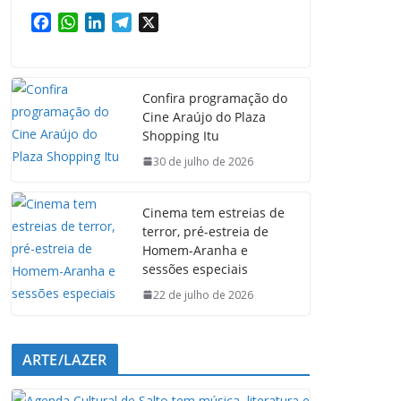
F
W
L
T
X
a
h
i
e
c
a
n
l
e
t
k
e
Confira programação do
b
s
e
g
Cine Araújo do Plaza
o
A
d
r
Shopping Itu
o
p
I
a
k
p
n
m
30 de julho de 2026
Cinema tem estreias de
terror, pré-estreia de
Homem-Aranha e
sessões especiais
22 de julho de 2026
ARTE/LAZER