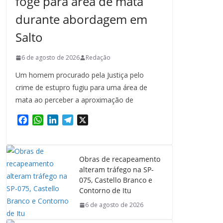
foge para área de mata
durante abordagem em
Salto
6 de agosto de 2026
Redação
Um homem procurado pela Justiça pelo
crime de estupro fugiu para uma área de
mata ao perceber a aproximação de
F
W
L
T
X
a
h
i
e
c
a
n
l
e
t
k
e
Obras de recapeamento
b
s
e
g
alteram tráfego na SP-
o
A
d
r
075, Castello Branco e
o
p
I
a
Contorno de Itu
k
p
n
m
6 de agosto de 2026