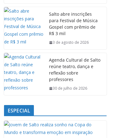
c
a
n
l
e
t
k
e
Salto abre inscrições
b
s
e
g
para Festival de Música
o
A
d
r
Gospel com prêmio de
o
p
I
a
R$ 3 mil
k
p
n
m
3 de agosto de 2026
Agenda Cultural de Salto
reúne teatro, dança e
reflexão sobre
professores
30 de julho de 2026
ESPECIAL