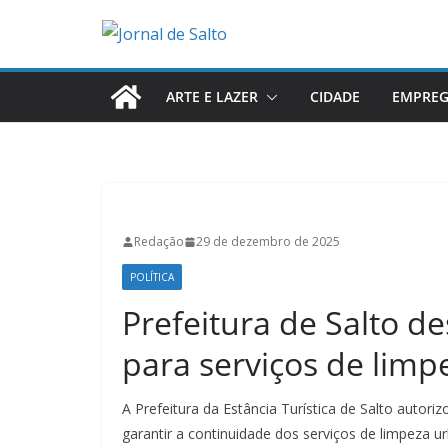
Pular
para
o
conteúdo
ARTE E LAZER
CIDADE
EMPRE
Redação
29 de dezembro de 2025
POLÍTICA
Prefeitura de Salto d
para serviços de lim
A Prefeitura da Estância Turística de Salto auto
garantir a continuidade dos serviços de limpeza ur