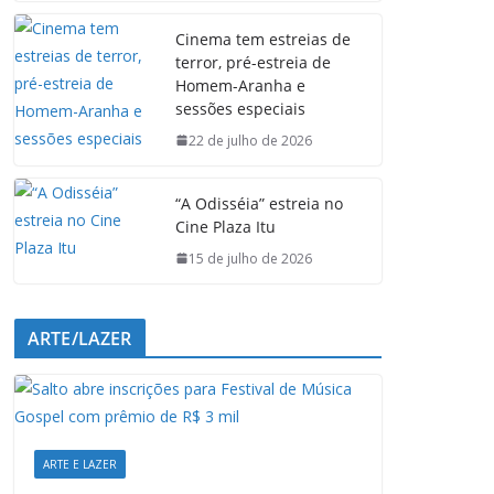
e
t
k
e
Cinema tem estreias de
b
s
e
g
terror, pré-estreia de
o
A
d
r
Homem-Aranha e
o
p
I
a
sessões especiais
k
p
n
m
22 de julho de 2026
“A Odisséia” estreia no
Cine Plaza Itu
15 de julho de 2026
ARTE/LAZER
ARTE E LAZER