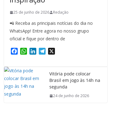
25 de junho de 2026
Redação
📲 Receba as principais notícias do dia no
WhatsApp! Entre agora no nosso grupo
oficial e fique por dentro de
F
W
L
T
X
a
h
i
e
c
a
n
l
e
t
k
e
Vitória pode colocar
b
s
e
g
Brasil em jogo às 14h na
o
A
d
r
segunda
o
p
I
a
24 de junho de 2026
k
p
n
m