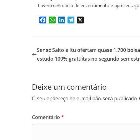
haverá cerimônia de encerramento e apresentaçã
F
W
L
T
X
a
h
i
e
c
a
n
l
e
t
k
e
b
s
e
g
Senac Salto e Itu ofertam quase 1.700 bols
o
A
d
r
estudo 100% gratuitas no segundo semest
o
p
I
a
k
p
n
m
Deixe um comentário
O seu endereço de e-mail não será publicado.
Comentário
*