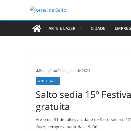
Pular
para
o
conteúdo
ARTE E LAZER
CIDADE
EMPRE
Redação
24 de julho de 2024
ARTE E LAZER
Salto sedia 15º Festi
gratuita
Até o dia 31 de julho, a cidade de Salto sedia o 1
Ouro, sempre a partir das 19h30.