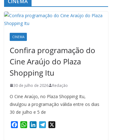
CINEMA
CINEMA
Confira programação do
Cine Araújo do Plaza
Shopping Itu
30 de julho de 2026
Redação
O Cine Araújo, no Plaza Shopping Itu,
divulgou a programação válida entre os dias
30 de julho e 5 de
F
W
L
T
X
a
h
i
e
c
a
n
l