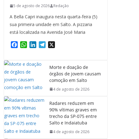
5 de agosto de 2026
Redação
A Bella Capri inaugura nesta quarta-feira (5)
sua primeira unidade em Salto. A pizzaria
está localizada na Avenida José Maria
F
W
L
T
X
a
h
i
e
c
a
n
l
e
t
k
e
Morte e doação de
b
s
e
g
órgãos de jovem causam
o
A
d
r
comoção em Salto
o
p
I
a
4 de agosto de 2026
k
p
n
m
Radares reduzem em
90% vítimas graves em
trecho da SP-075 entre
Salto e Indaiatuba
4 de agosto de 2026