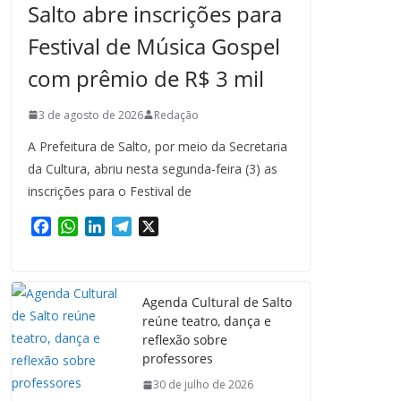
Salto abre inscrições para
Festival de Música Gospel
com prêmio de R$ 3 mil
3 de agosto de 2026
Redação
A Prefeitura de Salto, por meio da Secretaria
da Cultura, abriu nesta segunda-feira (3) as
inscrições para o Festival de
F
W
L
T
X
a
h
i
e
c
a
n
l
e
t
k
e
Agenda Cultural de Salto
b
s
e
g
reúne teatro, dança e
o
A
d
r
reflexão sobre
o
p
I
a
professores
k
p
n
m
30 de julho de 2026