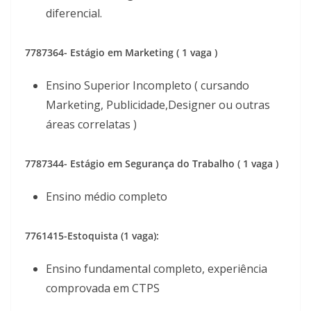
diferencial.
7787364- Estágio em Marketing ( 1 vaga )
Ensino Superior Incompleto ( cursando
Marketing, Publicidade,Designer ou outras
áreas correlatas )
7787344- Estágio em Segurança do Trabalho ( 1 vaga )
Ensino médio completo
7761415-Estoquista (1 vaga):
Ensino fundamental completo, experiência
comprovada em CTPS