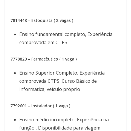
.
7814448 – Estoquista ( 2 vagas )
Ensino fundamental completo, Experiência
comprovada em CTPS
7778829 – Farmacêutico ( 1 vaga )
Ensino Superior Completo, Experiência
comprovada CTPS, Curso Básico de
informática, veículo próprio
7792601 – Instalador ( 1 vaga )
Ensino médio incompleto, Experiência na
função , Disponibilidade para viagem