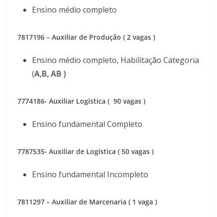
Ensino médio completo
7817196 – Auxiliar de Produção ( 2 vagas )
Ensino médio completo, Habilitação Categoria
(
A,B, AB )
7774186- Auxiliar Logística ( 90 vagas )
Ensino fundamental Completo
7787535- Auxiliar de Logística ( 50 vagas )
Ensino fundamental Incompleto
7811297 – Auxiliar de Marcenaria ( 1 vaga )