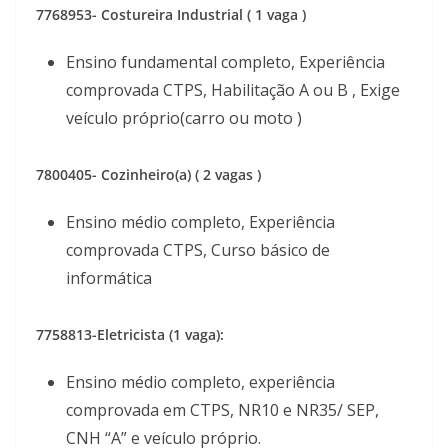
7768953- Costureira Industrial ( 1 vaga )
Ensino fundamental completo, Experiência
comprovada CTPS, Habilitação A ou B , Exige
veículo próprio(carro ou moto )
7800405- Cozinheiro(a) ( 2 vagas )
Ensino médio completo, Experiência
comprovada CTPS, Curso básico de
informática
7758813-Eletricista (1 vaga):
Ensino médio completo, experiência
comprovada em CTPS, NR10 e NR35/ SEP,
CNH “A” e veículo próprio.