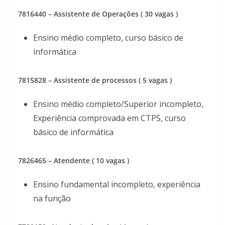
7816440 – Assistente de Operações ( 30 vagas )
Ensino médio completo, curso básico de
informática
7815828 – Assistente de processos ( 5 vagas )
Ensino médio completo/Superior incompleto,
Experiência comprovada em CTPS, curso
básico de informática
7826465 – Atendente ( 10 vagas )
Ensino fundamental incompleto, experiência
na função