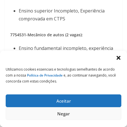
Ensino superior Incompleto, Experiência
comprovada em CTPS
7754531-Mecânico de autos (2 vagas):
Ensino fundamental incompleto, experiência
comprovada em CTPS, CNH e veículo próprio.
Utilizamos cookies essenciais e tecnologias semelhantes de acordo
7807827 – Mecânico de autos ( 2 vagas )
com a nossa
Política de Privacidade
e, ao continuar navegando, você
concorda com estas condições.
Ensino médio completo, Experiência
comprovada em CTPS, Necessidade curso
Aceitar
NR11 vigente, Habilitação categoria ¨
B
¨
Negar
7804455 – Mecânico de Manutenção ( 1 vaga )