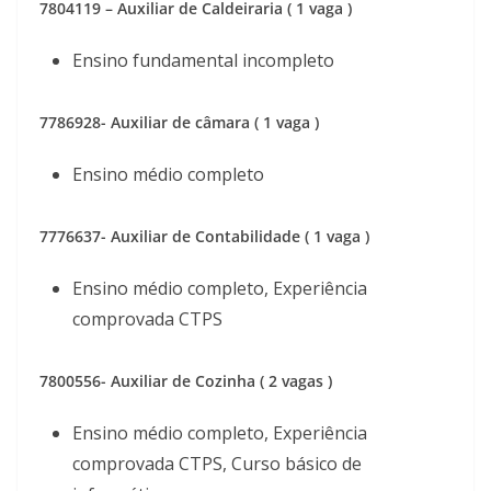
7804119 – Auxiliar de Caldeiraria ( 1 vaga )
Ensino fundamental incompleto
7786928- Auxiliar de câmara ( 1 vaga )
Ensino médio completo
7776637- Auxiliar de Contabilidade ( 1 vaga )
Ensino médio completo, Experiência
comprovada CTPS
7800556- Auxiliar de Cozinha ( 2 vagas )
Ensino médio completo, Experiência
comprovada CTPS, Curso básico de