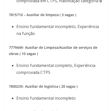
comprovada em CTPS, Habilitação categoria
B
7815710 – Auxiliar de limpeza ( 3 vagas )
Ensino fundamental incompleto, Experiência
na função
7779449- Auxiliar de Limpeza/Auxiliar de serviços de
obras ( 10 vagas )
Ensino fundamental completo, Experiência
comprovada CTPS
7800235- Auxiliar de logística ( 20 vagas )
Ensino fundamental incompleto