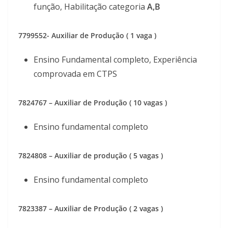
função, Habilitação categoria
A,B
7799552- Auxiliar de Produção ( 1 vaga )
Ensino Fundamental completo, Experiência
comprovada em CTPS
7824767 – Auxiliar de Produção ( 10 vagas )
Ensino fundamental completo
7824808 – Auxiliar de produção ( 5 vagas )
Ensino fundamental completo
7823387 – Auxiliar de Produção ( 2 vagas )