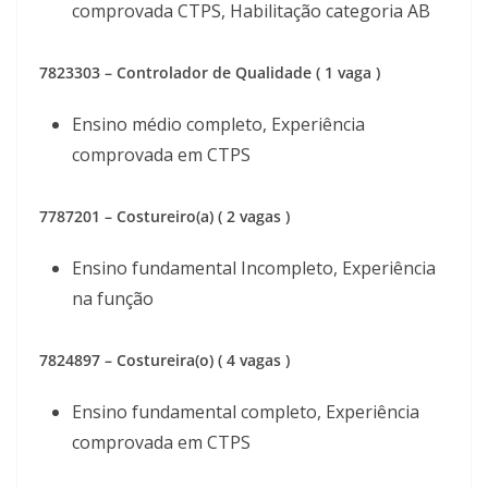
comprovada CTPS, Habilitação categoria AB
7823303 – Controlador de Qualidade ( 1 vaga )
Ensino médio completo, Experiência
comprovada em CTPS
7787201 – Costureiro(a) ( 2 vagas )
Ensino fundamental Incompleto, Experiência
na função
7824897 – Costureira(o) ( 4 vagas )
Ensino fundamental completo, Experiência
comprovada em CTPS