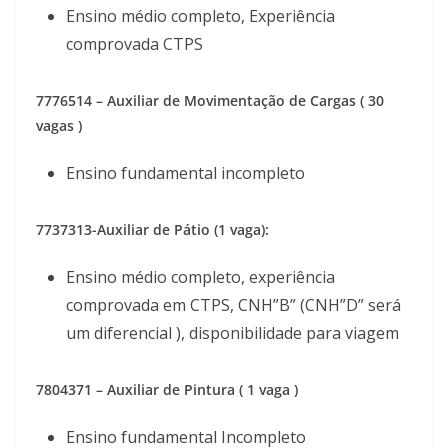
Ensino médio completo, Experiência
comprovada CTPS
7776514 – Auxiliar de Movimentação de Cargas ( 30
vagas )
Ensino fundamental incompleto
7737313-Auxiliar de Pátio (1 vaga):
Ensino médio completo, experiência
comprovada em CTPS, CNH”B” (CNH”D” será
um diferencial ), disponibilidade para viagem
7804371 – Auxiliar de Pintura ( 1 vaga )
Ensino fundamental Incompleto