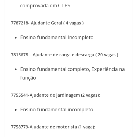
comprovada em CTPS.
7787218- Ajudante Geral ( 4 vagas )
Ensino fundamental Incompleto
7815678 – Ajudante de carga e descarga ( 20 vagas )
Ensino fundamental completo, Experiência na
função
7755541-Ajudante de jardinagem (2 vagas):
Ensino fundamental incompleto.
7758779-Ajudante de motorista (1 vaga):