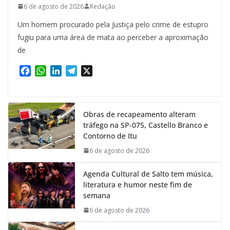
6 de agosto de 2026
Redação
Um homem procurado pela Justiça pelo crime de estupro
fugiu para uma área de mata ao perceber a aproximação
de
F
W
L
T
X
a
h
i
e
c
a
n
l
e
t
k
e
Obras de recapeamento alteram
b
s
e
g
tráfego na SP-075, Castello Branco e
o
A
d
r
Contorno de Itu
o
p
I
a
k
p
n
m
6 de agosto de 2026
Agenda Cultural de Salto tem música,
literatura e humor neste fim de
semana
6 de agosto de 2026