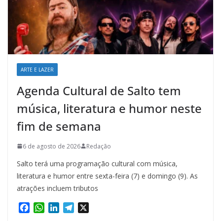
ARTE E LAZER
Agenda Cultural de Salto tem
música, literatura e humor neste
fim de semana
6 de agosto de 2026
Redação
Salto terá uma programação cultural com música,
literatura e humor entre sexta-feira (7) e domingo (9). As
atrações incluem tributos
F
W
L
T
X
a
h
i
e