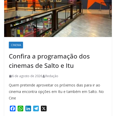
CINEMA
Confira a programação dos
cinemas de Salto e Itu
6 de agosto de 2026
Redação
Quem pretende aproveitar os próximos dias para ir ao
cinema encontra opções em Itu e também em Salto. No
Cine
F
W
L
T
X
a
h
i
e