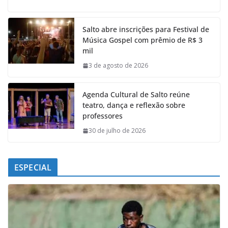
c
a
n
l
e
t
k
e
Salto abre inscrições para Festival de
b
s
e
g
Música Gospel com prêmio de R$ 3
o
A
d
r
mil
o
p
I
a
k
p
n
m
3 de agosto de 2026
Agenda Cultural de Salto reúne
teatro, dança e reflexão sobre
professores
30 de julho de 2026
ESPECIAL