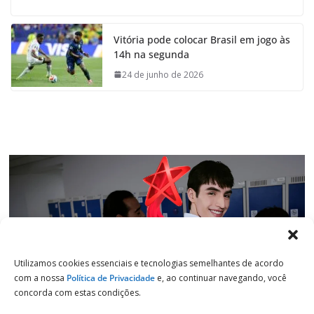
c
a
n
l
e
t
k
e
Vitória pode colocar Brasil em jogo às
b
s
e
g
14h na segunda
o
A
d
r
o
p
I
a
24 de junho de 2026
k
p
n
m
Utilizamos cookies essenciais e tecnologias semelhantes de acordo
com a nossa
Política de Privacidade
e, ao continuar navegando, você
concorda com estas condições.