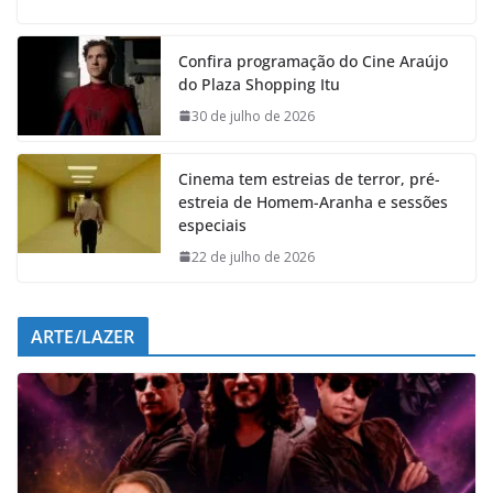
c
a
n
l
e
t
k
e
Confira programação do Cine Araújo
b
s
e
g
do Plaza Shopping Itu
o
A
d
r
o
p
I
a
30 de julho de 2026
k
p
n
m
Cinema tem estreias de terror, pré-
estreia de Homem-Aranha e sessões
especiais
22 de julho de 2026
ARTE/LAZER