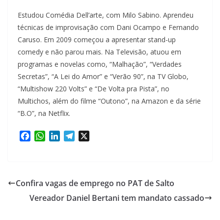
Estudou Comédia Dell’arte, com Milo Sabino. Aprendeu
técnicas de improvisação com Dani Ocampo e Fernando
Caruso. Em 2009 começou a apresentar stand-up
comedy e não parou mais. Na Televisão, atuou em
programas e novelas como, “Malhação”, “Verdades
Secretas”, “A Lei do Amor” e “Verão 90”, na TV Globo,
“Multishow 220 Volts” e “De Volta pra Pista”, no
Multichos, além do filme “Outono”, na Amazon e da série
“B.O”, na Netflix.
F
W
L
T
X
a
h
i
e
c
a
n
l
e
t
k
e
b
s
e
g
Confira vagas de emprego no PAT de Salto
o
A
d
r
Vereador Daniel Bertani tem mandato cassado
o
p
I
a
k
p
n
m