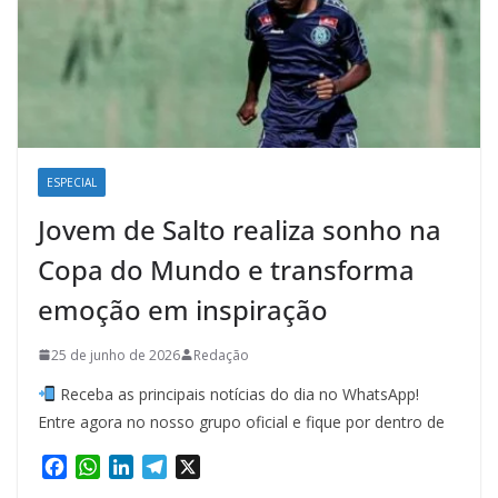
ESPECIAL
Jovem de Salto realiza sonho na
Copa do Mundo e transforma
emoção em inspiração
25 de junho de 2026
Redação
Receba as principais notícias do dia no WhatsApp!
Entre agora no nosso grupo oficial e fique por dentro de
F
W
L
T
X
a
h
i
e