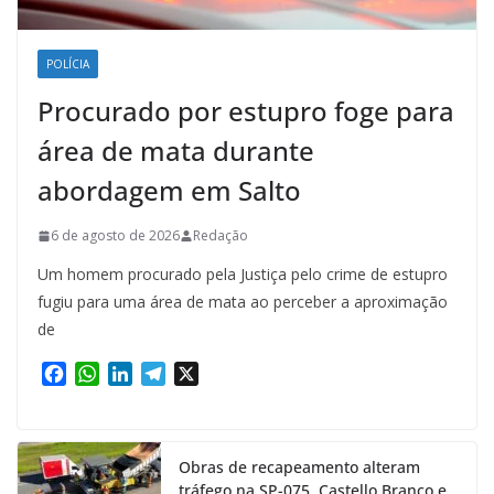
POLÍCIA
Procurado por estupro foge para
área de mata durante
abordagem em Salto
6 de agosto de 2026
Redação
Um homem procurado pela Justiça pelo crime de estupro
fugiu para uma área de mata ao perceber a aproximação
de
F
W
L
T
X
a
h
i
e
c
a
n
l
e
t
k
e
Obras de recapeamento alteram
b
s
e
g
tráfego na SP-075, Castello Branco e