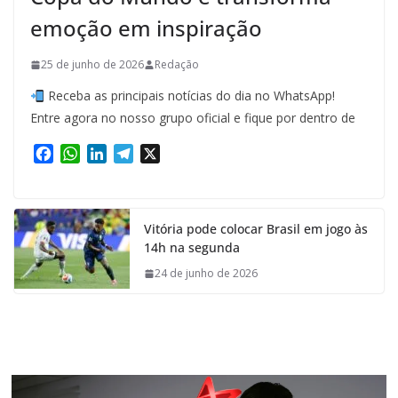
emoção em inspiração
25 de junho de 2026
Redação
Receba as principais notícias do dia no WhatsApp!
Entre agora no nosso grupo oficial e fique por dentro de
F
W
L
T
X
a
h
i
e
c
a
n
l
e
t
k
e
Vitória pode colocar Brasil em jogo às
b
s
e
g
14h na segunda
o
A
d
r
o
p
I
a
24 de junho de 2026
k
p
n
m