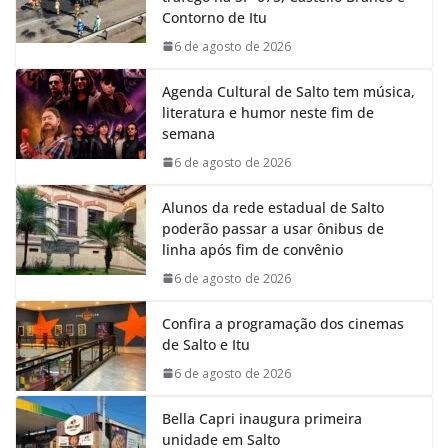
o
A
d
r
Contorno de Itu
o
p
I
a
k
p
n
m
6 de agosto de 2026
Agenda Cultural de Salto tem música,
literatura e humor neste fim de
semana
6 de agosto de 2026
Alunos da rede estadual de Salto
poderão passar a usar ônibus de
linha após fim de convênio
6 de agosto de 2026
Confira a programação dos cinemas
de Salto e Itu
6 de agosto de 2026
Bella Capri inaugura primeira
unidade em Salto