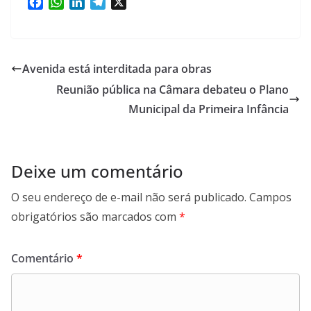
F
W
L
T
X
a
h
i
e
c
a
n
l
e
t
k
e
b
s
e
g
Avenida está interditada para obras
o
A
d
r
Reunião pública na Câmara debateu o Plano
o
p
I
a
k
p
n
m
Municipal da Primeira Infância
Deixe um comentário
O seu endereço de e-mail não será publicado.
Campos
obrigatórios são marcados com
*
Comentário
*