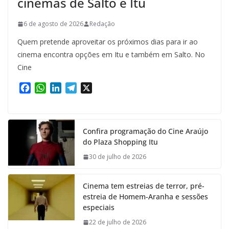
cinemas de Salto e Itu
6 de agosto de 2026
Redação
Quem pretende aproveitar os próximos dias para ir ao
cinema encontra opções em Itu e também em Salto. No
Cine
F
W
L
T
X
a
h
i
e
c
a
n
l
e
t
k
e
Confira programação do Cine Araújo
b
s
e
g
do Plaza Shopping Itu
o
A
d
r
o
p
I
a
30 de julho de 2026
k
p
n
m
Cinema tem estreias de terror, pré-
estreia de Homem-Aranha e sessões
especiais
22 de julho de 2026