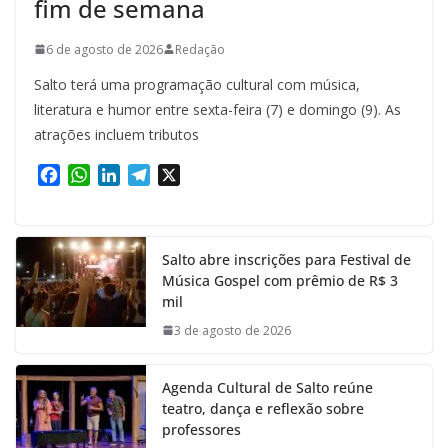
fim de semana
6 de agosto de 2026
Redação
Salto terá uma programação cultural com música,
literatura e humor entre sexta-feira (7) e domingo (9). As
atrações incluem tributos
F
W
L
T
X
a
h
i
e
c
a
n
l
e
t
k
e
Salto abre inscrições para Festival de
b
s
e
g
Música Gospel com prêmio de R$ 3
o
A
d
r
mil
o
p
I
a
k
p
n
m
3 de agosto de 2026
Agenda Cultural de Salto reúne
teatro, dança e reflexão sobre
professores