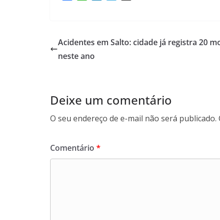
a
h
i
e
c
a
n
l
e
t
k
e
b
s
e
g
Acidentes em Salto: cidade já registra 20 m
o
A
d
r
neste ano
o
p
I
a
k
p
n
m
Deixe um comentário
O seu endereço de e-mail não será publicado.
Comentário
*