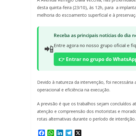
desta quinta-feira (23/10), às 12h, para a implan
melhoria do escoamento superficial e à preservaç
Receba as principais notícias do dia
📲
Entre agora no nosso grupo oficial e f
👉 Entrar no grupo do WhatsAp
Devido à natureza da intervenção, foi necessária 
operacional e eficiência na execução.
A previsão é que os trabalhos sejam concluídos a
atenção e compreensão dos motoristas e morador
rotas alternativas durante o período de interdição.
F
W
L
T
X