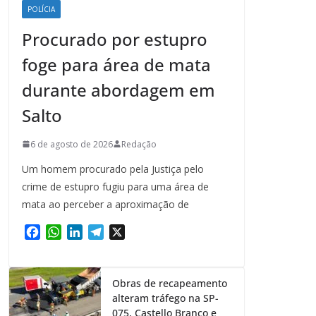
POLÍCIA
Procurado por estupro
foge para área de mata
durante abordagem em
Salto
6 de agosto de 2026
Redação
Um homem procurado pela Justiça pelo
crime de estupro fugiu para uma área de
mata ao perceber a aproximação de
F
W
L
T
X
a
h
i
e
c
a
n
l
e
t
k
e
Obras de recapeamento
b
s
e
g
alteram tráfego na SP-
o
A
d
r
075, Castello Branco e