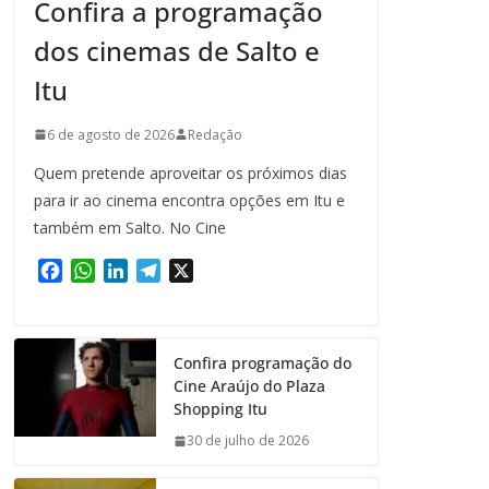
Confira a programação
dos cinemas de Salto e
Itu
6 de agosto de 2026
Redação
Quem pretende aproveitar os próximos dias
para ir ao cinema encontra opções em Itu e
também em Salto. No Cine
F
W
L
T
X
a
h
i
e
c
a
n
l
e
t
k
e
Confira programação do
b
s
e
g
Cine Araújo do Plaza
o
A
d
r
Shopping Itu
o
p
I
a
k
p
n
m
30 de julho de 2026