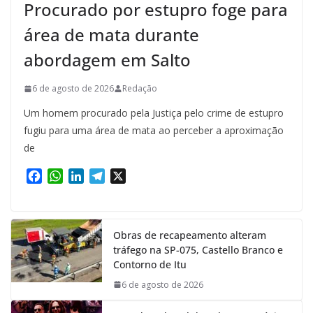
Procurado por estupro foge para
área de mata durante
abordagem em Salto
6 de agosto de 2026
Redação
Um homem procurado pela Justiça pelo crime de estupro
fugiu para uma área de mata ao perceber a aproximação
de
F
W
L
T
X
a
h
i
e
c
a
n
l
e
t
k
e
Obras de recapeamento alteram
b
s
e
g
tráfego na SP-075, Castello Branco e
o
A
d
r
Contorno de Itu
o
p
I
a
k
p
n
m
6 de agosto de 2026