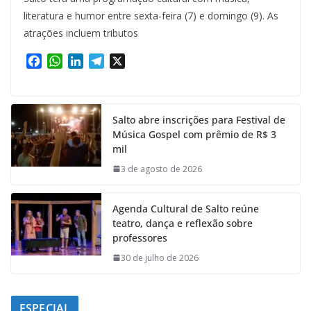
literatura e humor entre sexta-feira (7) e domingo (9). As
atrações incluem tributos
F
W
L
T
X
a
h
i
e
c
a
n
l
e
t
k
e
Salto abre inscrições para Festival de
b
s
e
g
Música Gospel com prêmio de R$ 3
o
A
d
r
mil
o
p
I
a
k
p
n
m
3 de agosto de 2026
Agenda Cultural de Salto reúne
teatro, dança e reflexão sobre
professores
30 de julho de 2026
ESPECIAL