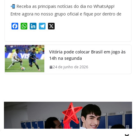
Receba as principais notícias do dia no WhatsApp!
Entre agora no nosso grupo oficial e fique por dentro de
F
W
L
T
X
a
h
i
e
c
a
n
l
e
t
k
e
Vitória pode colocar Brasil em jogo às
b
s
e
g
14h na segunda
o
A
d
r
o
p
I
a
24 de junho de 2026
k
p
n
m