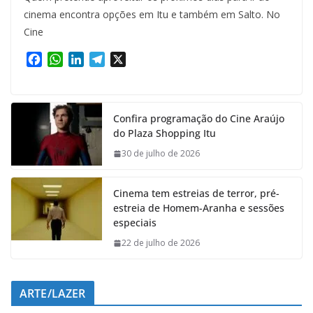
cinema encontra opções em Itu e também em Salto. No
Cine
F
W
L
T
X
a
h
i
e
c
a
n
l
e
t
k
e
Confira programação do Cine Araújo
b
s
e
g
do Plaza Shopping Itu
o
A
d
r
o
p
I
a
30 de julho de 2026
k
p
n
m
Cinema tem estreias de terror, pré-
estreia de Homem-Aranha e sessões
especiais
22 de julho de 2026
ARTE/LAZER