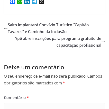
F
W
L
T
X
a
h
i
e
c
a
n
l
e
t
k
e
b
s
e
g
Salto implantará Convívio Turístico “Capitão
o
A
d
r
Tavares” e Caminho da Inclusão
o
p
I
a
Ypê abre inscrições para programa gratuito de
k
p
n
m
capacitação profissional
Deixe um comentário
O seu endereço de e-mail não será publicado.
Campos
obrigatórios são marcados com
*
Comentário
*