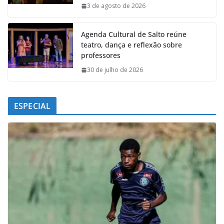
k
p
n
m
3 de agosto de 2026
Agenda Cultural de Salto reúne
teatro, dança e reflexão sobre
professores
30 de julho de 2026
ESPECIAL