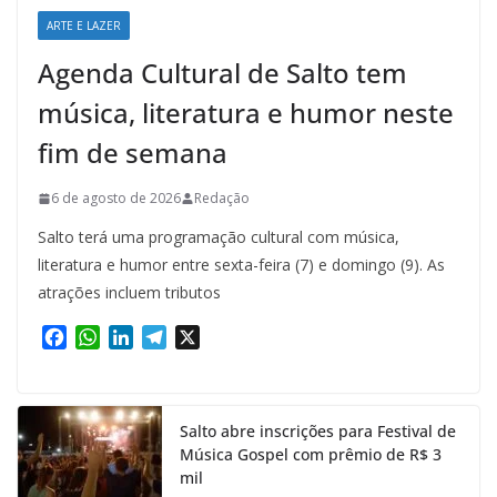
ARTE E LAZER
Agenda Cultural de Salto tem
música, literatura e humor neste
fim de semana
6 de agosto de 2026
Redação
Salto terá uma programação cultural com música,
literatura e humor entre sexta-feira (7) e domingo (9). As
atrações incluem tributos
F
W
L
T
X
a
h
i
e
c
a
n
l
e
t
k
e
Salto abre inscrições para Festival de
b
s
e
g
Música Gospel com prêmio de R$ 3
o
A
d
r
mil
o
p
I
a