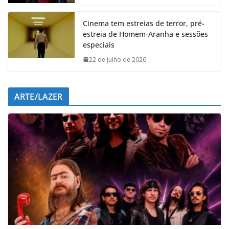
k
p
n
m
Cinema tem estreias de terror, pré-
estreia de Homem-Aranha e sessões
especiais
22 de julho de 2026
ARTE/LAZER