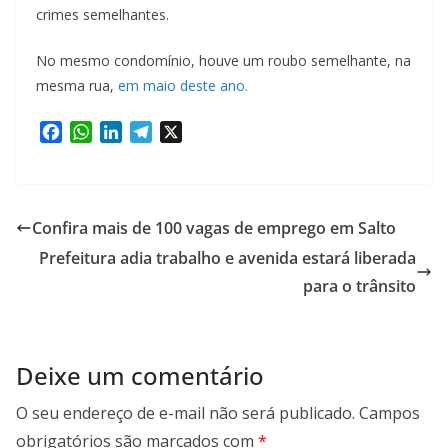
crimes semelhantes.
No mesmo condomínio, houve um roubo semelhante, na
mesma rua,
em maio deste ano.
F
W
L
T
X
a
h
i
e
c
a
n
l
e
t
k
e
b
s
e
g
Confira mais de 100 vagas de emprego em Salto
o
A
d
r
Prefeitura adia trabalho e avenida estará liberada
o
p
I
a
k
p
n
m
para o trânsito
Deixe um comentário
O seu endereço de e-mail não será publicado.
Campos
obrigatórios são marcados com
*