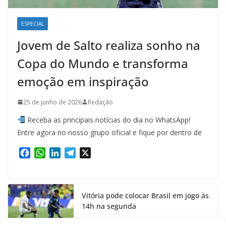
ESPECIAL
Jovem de Salto realiza sonho na
Copa do Mundo e transforma
emoção em inspiração
25 de junho de 2026
Redação
Receba as principais notícias do dia no WhatsApp!
Entre agora no nosso grupo oficial e fique por dentro de
F
W
L
T
X
a
h
i
e
c
a
n
l
e
t
k
e
Vitória pode colocar Brasil em jogo às
b
s
e
g
14h na segunda
o
A
d
r
o
p
I
a
24 de junho de 2026