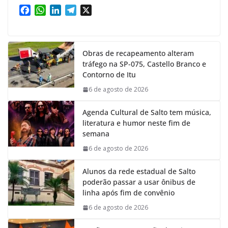
F
W
L
T
X
a
h
i
e
c
a
n
l
e
t
k
e
Obras de recapeamento alteram
b
s
e
g
tráfego na SP-075, Castello Branco e
o
A
d
r
Contorno de Itu
o
p
I
a
k
p
n
m
6 de agosto de 2026
Agenda Cultural de Salto tem música,
literatura e humor neste fim de
semana
6 de agosto de 2026
Alunos da rede estadual de Salto
poderão passar a usar ônibus de
linha após fim de convênio
6 de agosto de 2026