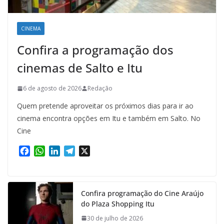
CINEMA
Confira a programação dos
cinemas de Salto e Itu
6 de agosto de 2026
Redação
Quem pretende aproveitar os próximos dias para ir ao
cinema encontra opções em Itu e também em Salto. No
Cine
F
W
L
T
X
a
h
i
e
c
a
n
l
e
t
k
e
Confira programação do Cine Araújo
b
s
e
g
do Plaza Shopping Itu
o
A
d
r
o
p
I
a
30 de julho de 2026