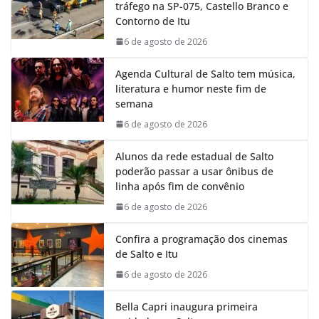
tráfego na SP-075, Castello Branco e
o
A
d
r
Contorno de Itu
o
p
I
a
k
p
n
m
6 de agosto de 2026
Agenda Cultural de Salto tem música,
literatura e humor neste fim de
semana
6 de agosto de 2026
Alunos da rede estadual de Salto
poderão passar a usar ônibus de
linha após fim de convênio
6 de agosto de 2026
Confira a programação dos cinemas
de Salto e Itu
6 de agosto de 2026
Bella Capri inaugura primeira