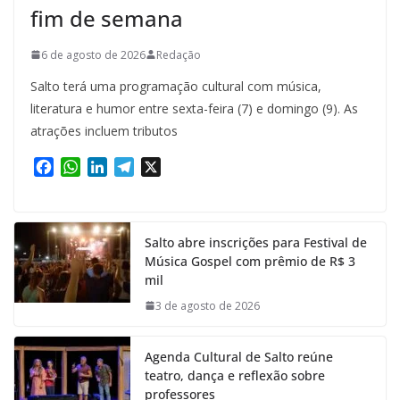
fim de semana
6 de agosto de 2026
Redação
Salto terá uma programação cultural com música,
literatura e humor entre sexta-feira (7) e domingo (9). As
atrações incluem tributos
F
W
L
T
X
a
h
i
e
c
a
n
l
e
t
k
e
Salto abre inscrições para Festival de
b
s
e
g
Música Gospel com prêmio de R$ 3
o
A
d
r
mil
o
p
I
a
k
p
n
m
3 de agosto de 2026
Agenda Cultural de Salto reúne
teatro, dança e reflexão sobre
professores