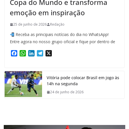
Copa do Mundo e transforma
emoção em inspiração
25 de junho de 2026
Redação
Receba as principais notícias do dia no WhatsApp!
Entre agora no nosso grupo oficial e fique por dentro de
F
W
L
T
X
a
h
i
e
c
a
n
l
e
t
k
e
Vitória pode colocar Brasil em jogo às
b
s
e
g
14h na segunda
o
A
d
r
o
p
I
a
24 de junho de 2026
k
p
n
m