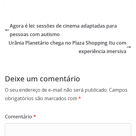
a
h
i
e
c
a
n
l
e
t
k
e
b
s
e
g
Agora é lei: sessões de cinema adaptadas para
o
A
d
r
pessoas com autismo
o
p
I
a
Urânia Planetário chega no Plaza Shopping Itu com
k
p
n
m
experiência imersiva
Deixe um comentário
O seu endereço de e-mail não será publicado.
Campos
obrigatórios são marcados com
*
Comentário
*