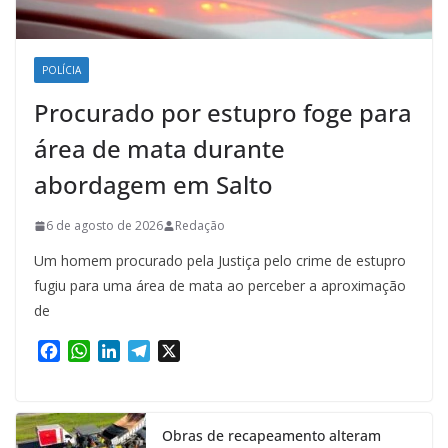
POLÍCIA
Procurado por estupro foge para
área de mata durante
abordagem em Salto
6 de agosto de 2026
Redação
Um homem procurado pela Justiça pelo crime de estupro
fugiu para uma área de mata ao perceber a aproximação
de
F
W
L
T
X
a
h
i
e
c
a
n
l
e
t
k
e
Obras de recapeamento alteram
b
s
e
g