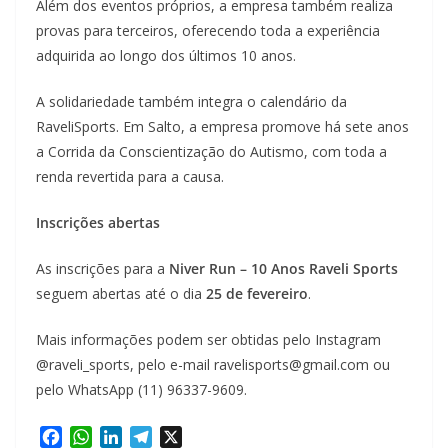
Além dos eventos próprios, a empresa também realiza
provas para terceiros, oferecendo toda a experiência
adquirida ao longo dos últimos 10 anos.
A solidariedade também integra o calendário da
RaveliSports. Em Salto, a empresa promove há sete anos
a Corrida da Conscientização do Autismo, com toda a
renda revertida para a causa.
Inscrições abertas
As inscrições para a
Niver Run – 10 Anos Raveli Sports
seguem abertas até o dia
25 de fevereiro
.
Mais informações podem ser obtidas pelo Instagram
@raveli_sports, pelo e-mail ravelisports@gmail.com ou
pelo WhatsApp (11) 96337-9609.
F
W
L
T
X