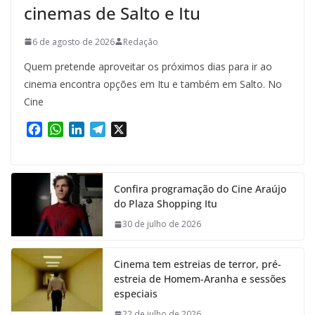
cinemas de Salto e Itu
6 de agosto de 2026
Redação
Quem pretende aproveitar os próximos dias para ir ao
cinema encontra opções em Itu e também em Salto. No
Cine
F
W
L
T
X
a
h
i
e
c
a
n
l
e
t
k
e
Confira programação do Cine Araújo
b
s
e
g
do Plaza Shopping Itu
o
A
d
r
o
p
I
a
30 de julho de 2026
k
p
n
m
Cinema tem estreias de terror, pré-
estreia de Homem-Aranha e sessões
especiais
22 de julho de 2026