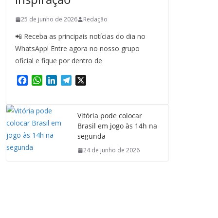
25 de junho de 2026
Redação
📲 Receba as principais notícias do dia no
WhatsApp! Entre agora no nosso grupo
oficial e fique por dentro de
F
W
L
T
X
a
h
i
e
c
a
n
l
e
t
k
e
Vitória pode colocar
b
s
e
g
Brasil em jogo às 14h na
o
A
d
r
segunda
o
p
I
a
24 de junho de 2026
k
p
n
m