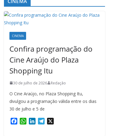
CINEMA
CINEMA
Confira programação do
Cine Araújo do Plaza
Shopping Itu
30 de julho de 2026
Redação
O Cine Araújo, no Plaza Shopping Itu,
divulgou a programação válida entre os dias
30 de julho e 5 de
F
W
L
T
X
a
h
i
e
c
a
n
l