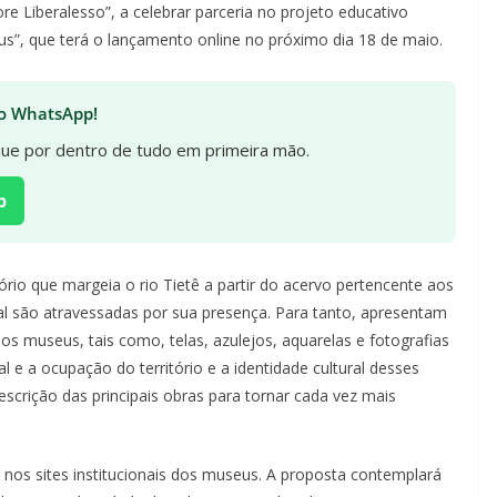
e Liberalesso”, a celebrar parceria no projeto educativo
us”, que terá o lançamento online no próximo dia 18 de maio.
 no WhatsApp!
ique por dentro de tudo em primeira mão.
p
rio que margeia o rio Tietê a partir do acervo pertencente aos
al são atravessadas por sua presença. Para tanto, apresentam
 museus, tais como, telas, azulejos, aquarelas e fotografias
 e a ocupação do território e a identidade cultural desses
crição das principais obras para tornar cada vez mais
 nos sites institucionais dos museus. A proposta contemplará