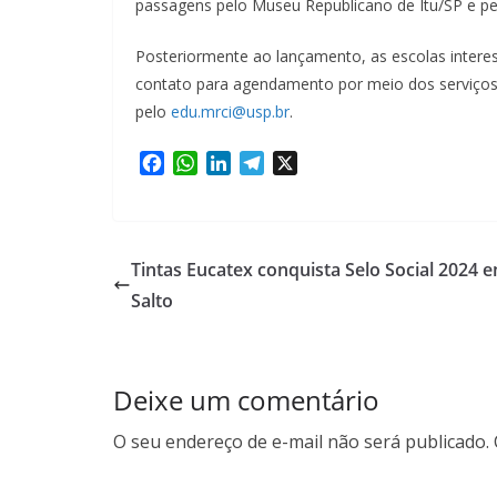
passagens pelo Museu Republicano de Itu/SP e pel
Posteriormente ao lançamento, as escolas interes
contato para agendamento por meio dos serviço
pelo
edu.mrci@usp.br
.
F
W
L
T
X
a
h
i
e
c
a
n
l
e
t
k
e
b
s
e
g
Tintas Eucatex conquista Selo Social 2024 
o
A
d
r
Salto
o
p
I
a
k
p
n
m
Deixe um comentário
O seu endereço de e-mail não será publicado.