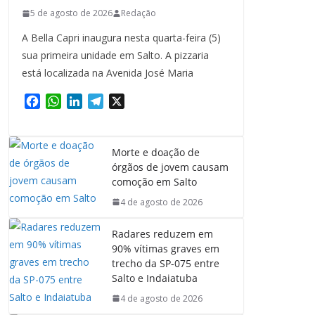
5 de agosto de 2026
Redação
A Bella Capri inaugura nesta quarta-feira (5)
sua primeira unidade em Salto. A pizzaria
está localizada na Avenida José Maria
F
W
L
T
X
a
h
i
e
c
a
n
l
e
t
k
e
Morte e doação de
b
s
e
g
órgãos de jovem causam
o
A
d
r
comoção em Salto
o
p
I
a
4 de agosto de 2026
k
p
n
m
Radares reduzem em
90% vítimas graves em
trecho da SP-075 entre
Salto e Indaiatuba
4 de agosto de 2026