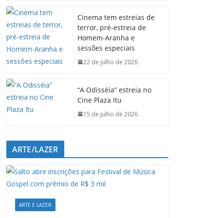
e
t
k
e
Cinema tem estreias de
b
s
e
g
terror, pré-estreia de
o
A
d
r
Homem-Aranha e
o
p
I
a
sessões especiais
k
p
n
m
22 de julho de 2026
“A Odisséia” estreia no
Cine Plaza Itu
15 de julho de 2026
ARTE/LAZER
ARTE E LAZER