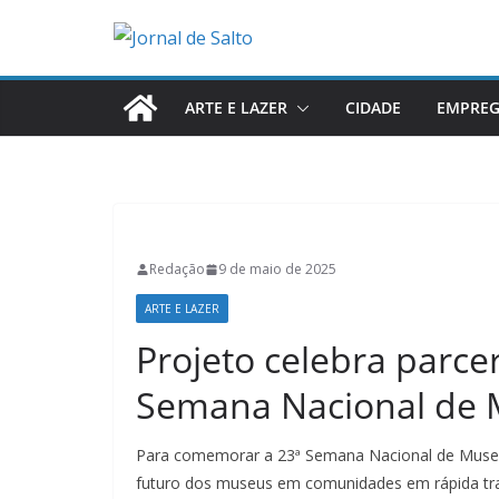
Pular
para
o
conteúdo
ARTE E LAZER
CIDADE
EMPRE
Redação
9 de maio de 2025
ARTE E LAZER
Projeto celebra parcer
Semana Nacional de
Para comemorar a 23ª Semana Nacional de Museus
futuro dos museus em comunidades em rápida tra