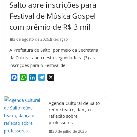
Salto abre inscrições para
Festival de Música Gospel
com prêmio de R$ 3 mil
3 de agosto de 2026
Redação
A Prefeitura de Salto, por meio da Secretaria
da Cultura, abriu nesta segunda-feira (3) as
inscrições para o Festival de
F
W
L
T
X
a
h
i
e
c
a
n
l
e
t
k
e
Agenda Cultural de Salto
b
s
e
g
reúne teatro, dança e
o
A
d
r
reflexão sobre
o
p
I
a
professores
k
p
n
m
30 de julho de 2026