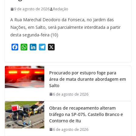
9 de agosto de 2026
Redação
A Rua Marechal Deodoro da Fonseca, no Jardim das
Nações, em Salto, será parcialmente interditada a partir
desta segunda-feira (10)
F
W
L
T
X
a
h
i
e
c
a
n
l
e
t
k
e
Procurado por estupro foge para
b
s
e
g
área de mata durante abordagem em
o
A
d
r
Salto
o
p
I
a
k
p
n
m
6 de agosto de 2026
Obras de recapeamento alteram
tráfego na SP-075, Castello Branco e
Contorno de Itu
6 de agosto de 2026