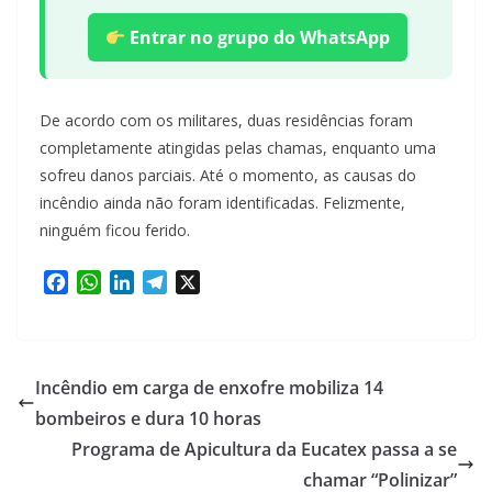
Entrar no grupo do WhatsApp
De acordo com os militares, duas residências foram
completamente atingidas pelas chamas, enquanto uma
sofreu danos parciais. Até o momento, as causas do
incêndio ainda não foram identificadas. Felizmente,
ninguém ficou ferido.
F
W
L
T
X
a
h
i
e
c
a
n
l
e
t
k
e
b
s
e
g
Incêndio em carga de enxofre mobiliza 14
o
A
d
r
bombeiros e dura 10 horas
o
p
I
a
Programa de Apicultura da Eucatex passa a se
k
p
n
m
chamar “Polinizar”