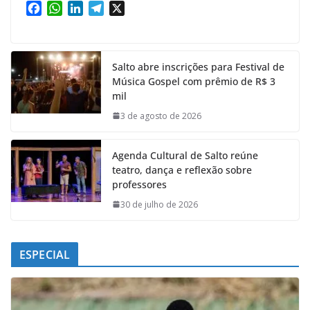
F
W
L
T
X
a
h
i
e
c
a
n
l
e
t
k
e
Salto abre inscrições para Festival de
b
s
e
g
Música Gospel com prêmio de R$ 3
o
A
d
r
mil
o
p
I
a
k
p
n
m
3 de agosto de 2026
Agenda Cultural de Salto reúne
teatro, dança e reflexão sobre
professores
30 de julho de 2026
ESPECIAL