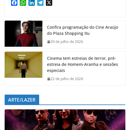
F
W
L
T
X
a
h
i
e
c
a
n
l
e
t
k
e
Confira programação do Cine Araújo
b
s
e
g
do Plaza Shopping Itu
o
A
d
r
o
p
I
a
30 de julho de 2026
k
p
n
m
Cinema tem estreias de terror, pré-
estreia de Homem-Aranha e sessões
especiais
22 de julho de 2026
ARTE/LAZER