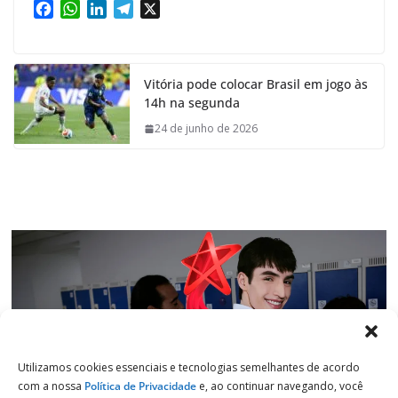
F
W
L
T
X
a
h
i
e
c
a
n
l
e
t
k
e
Vitória pode colocar Brasil em jogo às
b
s
e
g
14h na segunda
o
A
d
r
o
p
I
a
24 de junho de 2026
k
p
n
m
Utilizamos cookies essenciais e tecnologias semelhantes de acordo
com a nossa
Política de Privacidade
e, ao continuar navegando, você