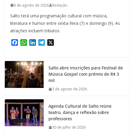
6 de agosto de 2026
Redação
Salto terá uma programação cultural com música,
literatura e humor entre sexta-feira (7) e domingo (9). As
atrações incluem tributos
F
W
L
T
X
a
h
i
e
c
a
n
l
e
t
k
e
Salto abre inscrições para Festival de
b
s
e
g
Música Gospel com prêmio de R$ 3
o
A
d
r
mil
o
p
I
a
k
p
n
m
3 de agosto de 2026
Agenda Cultural de Salto reúne
teatro, dança e reflexão sobre
professores
30 de julho de 2026