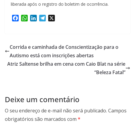
liberada após o registro do boletim de ocorrência.
F
W
L
T
X
a
h
i
e
c
a
n
l
e
t
k
e
b
s
e
g
Corrida e caminhada de Conscientização para o
o
A
d
r
Autismo está com inscrições abertas
o
p
I
a
Atriz Saltense brilha em cena com Caio Blat na série
k
p
n
m
“Beleza Fatal”
Deixe um comentário
O seu endereço de e-mail não será publicado.
Campos
obrigatórios são marcados com
*