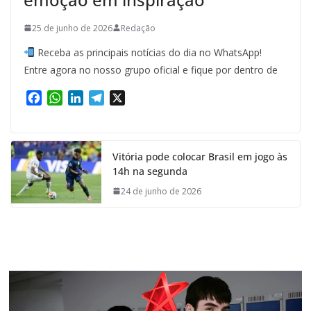
25 de junho de 2026
Redação
Receba as principais notícias do dia no WhatsApp!
Entre agora no nosso grupo oficial e fique por dentro de
F
W
L
T
X
a
h
i
e
c
a
n
l
e
t
k
e
Vitória pode colocar Brasil em jogo às
b
s
e
g
14h na segunda
o
A
d
r
o
p
I
a
24 de junho de 2026
k
p
n
m