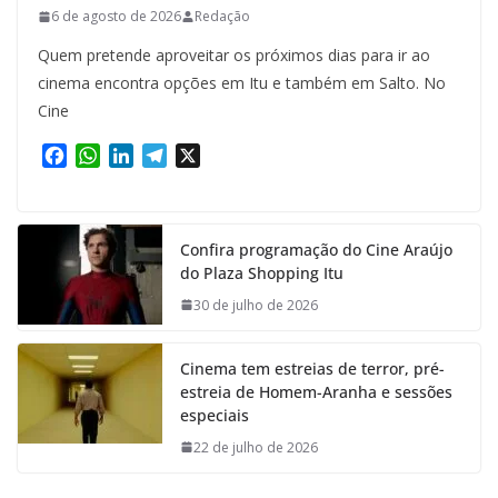
6 de agosto de 2026
Redação
Quem pretende aproveitar os próximos dias para ir ao
cinema encontra opções em Itu e também em Salto. No
Cine
F
W
L
T
X
a
h
i
e
c
a
n
l
e
t
k
e
Confira programação do Cine Araújo
b
s
e
g
do Plaza Shopping Itu
o
A
d
r
o
p
I
a
30 de julho de 2026
k
p
n
m
Cinema tem estreias de terror, pré-
estreia de Homem-Aranha e sessões
especiais
22 de julho de 2026