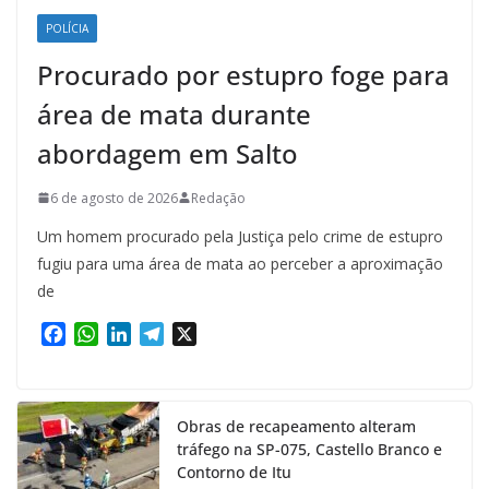
POLÍCIA
Procurado por estupro foge para
área de mata durante
abordagem em Salto
6 de agosto de 2026
Redação
Um homem procurado pela Justiça pelo crime de estupro
fugiu para uma área de mata ao perceber a aproximação
de
F
W
L
T
X
a
h
i
e
c
a
n
l
e
t
k
e
Obras de recapeamento alteram
b
s
e
g
tráfego na SP-075, Castello Branco e
o
A
d
r
Contorno de Itu
o
p
I
a