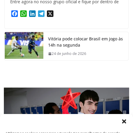
Entre agora no nosso grupo oficial e fique por dentro de
F
W
L
T
X
a
h
i
e
c
a
n
l
e
t
k
e
Vitória pode colocar Brasil em jogo às
b
s
e
g
14h na segunda
o
A
d
r
o
p
I
a
24 de junho de 2026
k
p
n
m