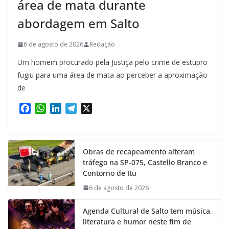
área de mata durante
abordagem em Salto
6 de agosto de 2026
Redação
Um homem procurado pela Justiça pelo crime de estupro
fugiu para uma área de mata ao perceber a aproximação
de
F
W
L
T
X
a
h
i
e
c
a
n
l
e
t
k
e
Obras de recapeamento alteram
b
s
e
g
tráfego na SP-075, Castello Branco e
o
A
d
r
Contorno de Itu
o
p
I
a
k
p
n
m
6 de agosto de 2026
Agenda Cultural de Salto tem música,
literatura e humor neste fim de