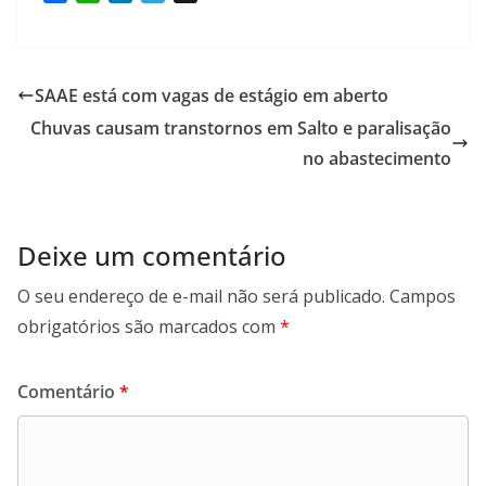
a
h
i
e
c
a
n
l
e
t
k
e
b
s
e
g
SAAE está com vagas de estágio em aberto
o
A
d
r
Chuvas causam transtornos em Salto e paralisação
o
p
I
a
k
p
n
m
no abastecimento
Deixe um comentário
O seu endereço de e-mail não será publicado.
Campos
obrigatórios são marcados com
*
Comentário
*