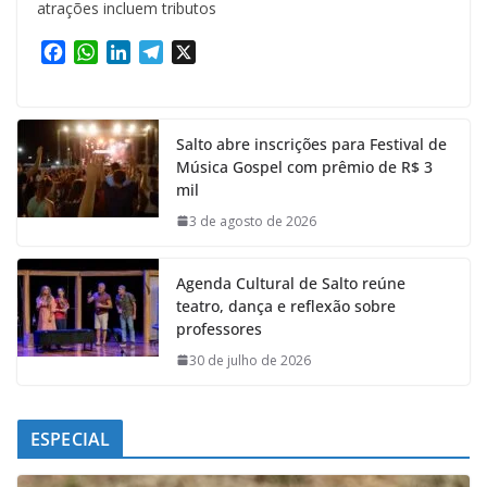
atrações incluem tributos
F
W
L
T
X
a
h
i
e
c
a
n
l
e
t
k
e
Salto abre inscrições para Festival de
b
s
e
g
Música Gospel com prêmio de R$ 3
o
A
d
r
mil
o
p
I
a
k
p
n
m
3 de agosto de 2026
Agenda Cultural de Salto reúne
teatro, dança e reflexão sobre
professores
30 de julho de 2026
ESPECIAL