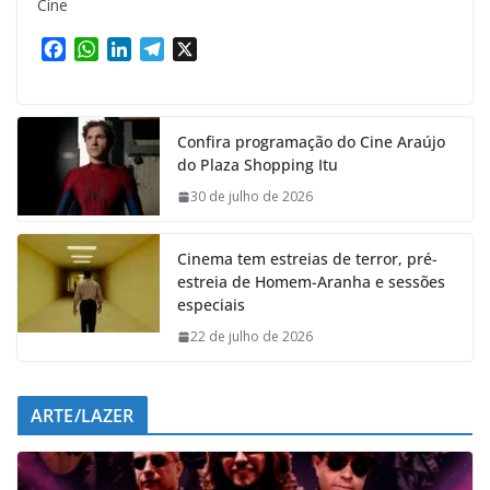
Cine
F
W
L
T
X
a
h
i
e
c
a
n
l
e
t
k
e
Confira programação do Cine Araújo
b
s
e
g
do Plaza Shopping Itu
o
A
d
r
o
p
I
a
30 de julho de 2026
k
p
n
m
Cinema tem estreias de terror, pré-
estreia de Homem-Aranha e sessões
especiais
22 de julho de 2026
ARTE/LAZER