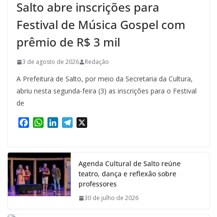
Salto abre inscrições para
Festival de Música Gospel com
prêmio de R$ 3 mil
3 de agosto de 2026
Redação
A Prefeitura de Salto, por meio da Secretaria da Cultura,
abriu nesta segunda-feira (3) as inscrições para o Festival
de
F
W
L
T
X
a
h
i
e
c
a
n
l
e
t
k
e
Agenda Cultural de Salto reúne
b
s
e
g
teatro, dança e reflexão sobre
o
A
d
r
professores
o
p
I
a
k
p
n
m
30 de julho de 2026