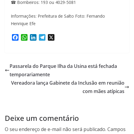
☎ Bombeiros: 193 ou 4029-5081
Informações: Prefeitura de Salto Foto: Fernando
Henrique Efe
F
W
L
T
X
a
h
i
e
c
a
n
l
e
t
k
e
b
s
e
g
Passarela do Parque Ilha da Usina está fechada
o
A
d
r
temporariamente
o
p
I
a
Vereadora lança Gabinete da Inclusão em reunião
k
p
n
m
com mães atípicas
Deixe um comentário
O seu endereço de e-mail não será publicado.
Campos