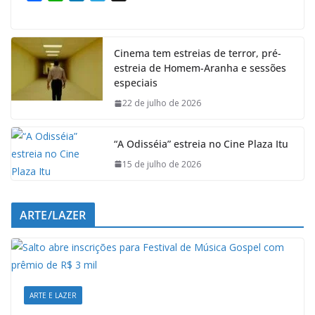
a
h
i
e
c
a
n
l
e
t
k
e
Cinema tem estreias de terror, pré-
b
s
e
g
estreia de Homem-Aranha e sessões
o
A
d
r
especiais
o
p
I
a
k
p
n
m
22 de julho de 2026
“A Odisséia” estreia no Cine Plaza Itu
15 de julho de 2026
ARTE/LAZER
ARTE E LAZER