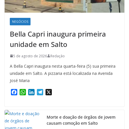
NEGÓCIOS
Bella Capri inaugura primeira
unidade em Salto
5 de agosto de 2026
Redação
A Bella Capri inaugura nesta quarta-feira (5) sua primeira
unidade em Salto. A pizzaria está localizada na Avenida
José Maria
F
W
L
T
X
a
h
i
e
c
a
n
l
e
t
k
e
b
s
e
g
Morte e doação de órgãos de jovem
causam comoção em Salto
o
A
d
r