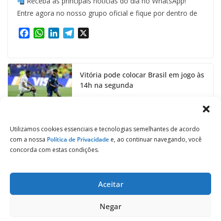
Receba as principais notícias do dia no WhatsApp!
Entre agora no nosso grupo oficial e fique por dentro de
F
W
L
T
X
a
h
i
e
c
a
n
l
e
t
k
e
Vitória pode colocar Brasil em jogo às
b
s
e
g
14h na segunda
o
A
d
r
o
p
I
a
24 de junho de 2026
k
p
n
m
Utilizamos cookies essenciais e tecnologias semelhantes de acordo
com a nossa
Política de Privacidade
e, ao continuar navegando, você
concorda com estas condições.
Aceitar
Copyright © 2026
Jornal de Salto
. Todos os direitos reservados.
Negar