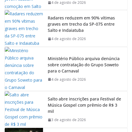
o
p
I
a
4 de agosto de 2026
k
p
n
m
Radares reduzem em 90% vítimas
graves em trecho da SP-075 entre
Salto e Indaiatuba
4 de agosto de 2026
Ministério Público arquiva denúncia
sobre contratação do Grupo Soweto
para o Carnaval
4 de agosto de 2026
Salto abre inscrições para Festival de
Música Gospel com prêmio de R$ 3
mil
3 de agosto de 2026