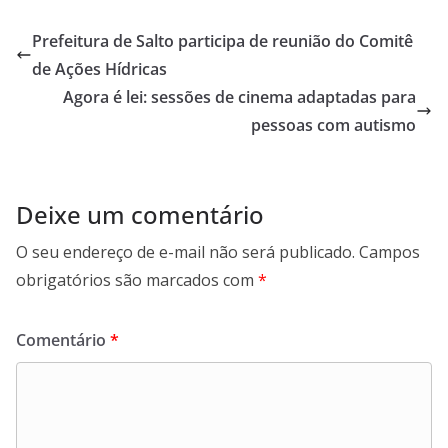
e
t
k
e
b
s
e
g
Prefeitura de Salto participa de reunião do Comitê
o
A
d
r
de Ações Hídricas
o
p
I
a
Agora é lei: sessões de cinema adaptadas para
k
p
n
m
pessoas com autismo
Deixe um comentário
O seu endereço de e-mail não será publicado.
Campos
obrigatórios são marcados com
*
Comentário
*