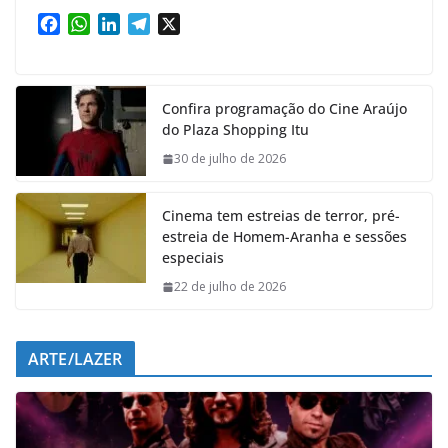
F
W
L
T
X
a
h
i
e
c
a
n
l
e
t
k
e
Confira programação do Cine Araújo
b
s
e
g
do Plaza Shopping Itu
o
A
d
r
o
p
I
a
30 de julho de 2026
k
p
n
m
Cinema tem estreias de terror, pré-
estreia de Homem-Aranha e sessões
especiais
22 de julho de 2026
ARTE/LAZER