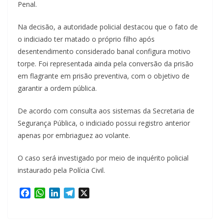
Penal.
Na decisão, a autoridade policial destacou que o fato de
o indiciado ter matado o próprio filho após
desentendimento considerado banal configura motivo
torpe. Foi representada ainda pela conversão da prisão
em flagrante em prisão preventiva, com o objetivo de
garantir a ordem pública.
De acordo com consulta aos sistemas da Secretaria de
Segurança Pública, o indiciado possui registro anterior
apenas por embriaguez ao volante.
O caso será investigado por meio de inquérito policial
instaurado pela Polícia Civil.
F
W
L
T
X
a
h
i
e
c
a
n
l