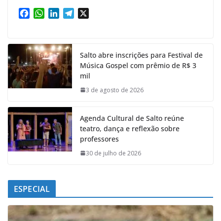
F
W
L
T
X
a
h
i
e
c
a
n
l
e
t
k
e
Salto abre inscrições para Festival de
b
s
e
g
Música Gospel com prêmio de R$ 3
o
A
d
r
mil
o
p
I
a
k
p
n
m
3 de agosto de 2026
Agenda Cultural de Salto reúne
teatro, dança e reflexão sobre
professores
30 de julho de 2026
ESPECIAL