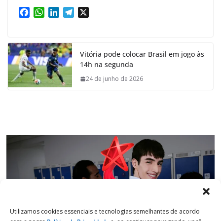
F
W
L
T
X
a
h
i
e
c
a
n
l
e
t
k
e
Vitória pode colocar Brasil em jogo às
b
s
e
g
14h na segunda
o
A
d
r
o
p
I
a
24 de junho de 2026
k
p
n
m
Utilizamos cookies essenciais e tecnologias semelhantes de acordo