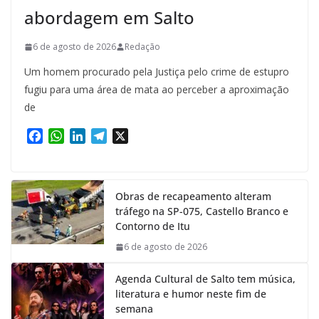
abordagem em Salto
6 de agosto de 2026
Redação
Um homem procurado pela Justiça pelo crime de estupro
fugiu para uma área de mata ao perceber a aproximação
de
F
W
L
T
X
a
h
i
e
c
a
n
l
e
t
k
e
Obras de recapeamento alteram
b
s
e
g
tráfego na SP-075, Castello Branco e
o
A
d
r
Contorno de Itu
o
p
I
a
k
p
n
m
6 de agosto de 2026
Agenda Cultural de Salto tem música,
literatura e humor neste fim de
semana