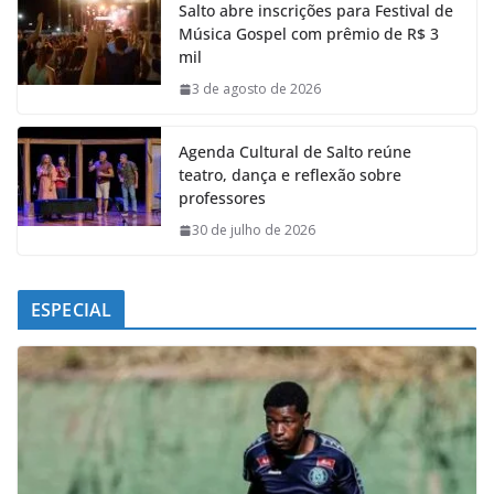
Salto abre inscrições para Festival de
b
s
e
g
Música Gospel com prêmio de R$ 3
o
A
d
r
mil
o
p
I
a
k
p
n
m
3 de agosto de 2026
Agenda Cultural de Salto reúne
teatro, dança e reflexão sobre
professores
30 de julho de 2026
ESPECIAL