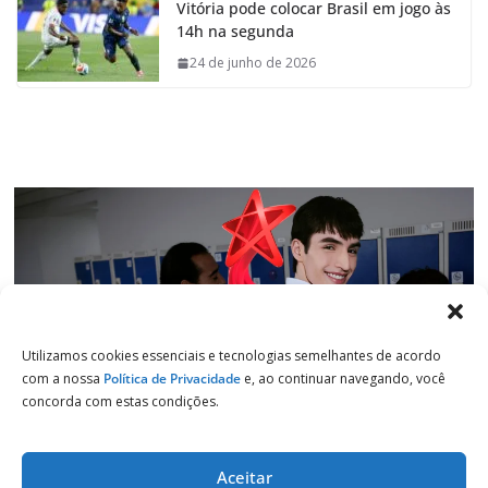
Vitória pode colocar Brasil em jogo às
b
s
e
g
14h na segunda
o
A
d
r
o
p
I
a
24 de junho de 2026
k
p
n
m
Utilizamos cookies essenciais e tecnologias semelhantes de acordo
com a nossa
Política de Privacidade
e, ao continuar navegando, você
concorda com estas condições.
Aceitar