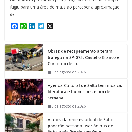
fugiu para uma área de mata ao perceber a aproximação
de
F
W
L
T
X
a
h
i
e
c
a
n
l
e
t
k
e
Obras de recapeamento alteram
b
s
e
g
tráfego na SP-075, Castello Branco e
o
A
d
r
Contorno de Itu
o
p
I
a
k
p
n
m
6 de agosto de 2026
Agenda Cultural de Salto tem música,
literatura e humor neste fim de
semana
6 de agosto de 2026
Alunos da rede estadual de Salto
poderão passar a usar ônibus de
linha após fim de convênio