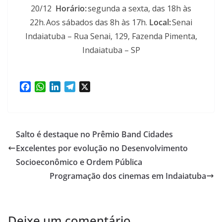
20/12
Horário:
segunda a sexta, das 18h às
22h. Aos sábados das 8h às 17h.
Local:
Senai
Indaiatuba – Rua Senai, 129, Fazenda Pimenta,
Indaiatuba – SP
F
W
L
T
X
a
h
i
e
c
a
n
l
e
t
k
e
b
s
e
g
Salto é destaque no Prêmio Band Cidades
o
A
d
r
Excelentes por evolução no Desenvolvimento
o
p
I
a
Socioeconômico e Ordem Pública
k
p
n
m
Programação dos cinemas em Indaiatuba
Deixe um comentário