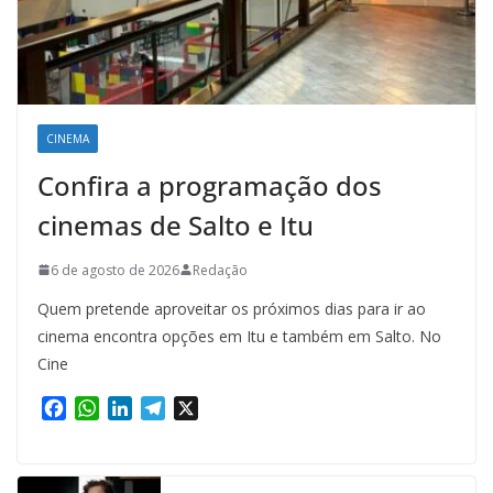
CINEMA
Confira a programação dos
cinemas de Salto e Itu
6 de agosto de 2026
Redação
Quem pretende aproveitar os próximos dias para ir ao
cinema encontra opções em Itu e também em Salto. No
Cine
F
W
L
T
X
a
h
i
e
c
a
n
l
e
t
k
e