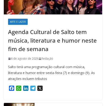
ARTE E LAZER
Agenda Cultural de Salto tem
música, literatura e humor neste
fim de semana
6 de agosto de 2026
Redação
Salto terá uma programação cultural com música,
literatura e humor entre sexta-feira (7) e domingo (9). As
atrações incluem tributos
F
W
L
T
X
a
h
i
e
c
a
n
l
e
t
k
e