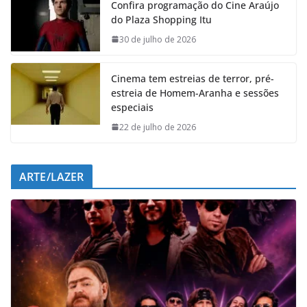
Confira programação do Cine Araújo
b
s
e
g
do Plaza Shopping Itu
o
A
d
r
o
p
I
a
30 de julho de 2026
k
p
n
m
Cinema tem estreias de terror, pré-
estreia de Homem-Aranha e sessões
especiais
22 de julho de 2026
ARTE/LAZER