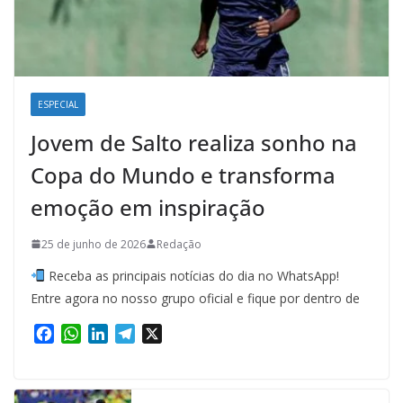
ESPECIAL
Jovem de Salto realiza sonho na
Copa do Mundo e transforma
emoção em inspiração
25 de junho de 2026
Redação
Receba as principais notícias do dia no WhatsApp!
Entre agora no nosso grupo oficial e fique por dentro de
F
W
L
T
X
a
h
i
e
c
a
n
l
e
t
k
e