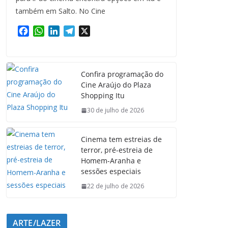
também em Salto. No Cine
F
W
L
T
X
a
h
i
e
c
a
n
l
e
t
k
e
Confira programação do
b
s
e
g
Cine Araújo do Plaza
o
A
d
r
Shopping Itu
o
p
I
a
k
p
n
m
30 de julho de 2026
Cinema tem estreias de
terror, pré-estreia de
Homem-Aranha e
sessões especiais
22 de julho de 2026
ARTE/LAZER