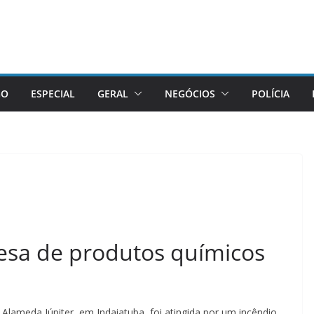
GO
ESPECIAL
GERAL
NEGÓCIOS
POLÍCIA
esa de produtos químicos
lameda Júpiter, em Indaiatuba, foi atingida por um incêndio