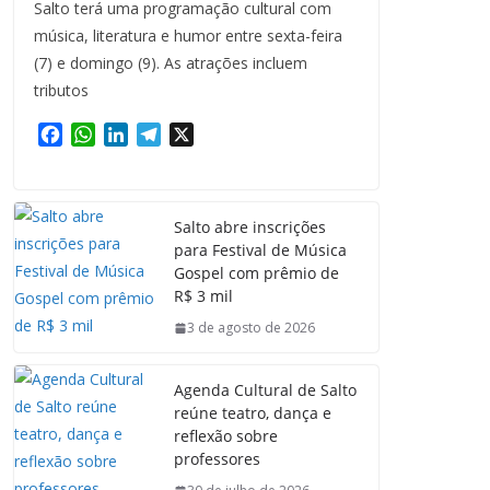
Salto terá uma programação cultural com
música, literatura e humor entre sexta-feira
(7) e domingo (9). As atrações incluem
tributos
F
W
L
T
X
a
h
i
e
c
a
n
l
e
t
k
e
Salto abre inscrições
b
s
e
g
para Festival de Música
o
A
d
r
Gospel com prêmio de
o
p
I
a
R$ 3 mil
k
p
n
m
3 de agosto de 2026
Agenda Cultural de Salto
reúne teatro, dança e
reflexão sobre
professores