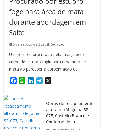
Procurado por estupro
foge para área de mata
durante abordagem em
Salto
6 de agosto de 2026
Redação
Um homem procurado pela Justiça pelo
crime de estupro fugiu para uma área de
mata ao perceber a aproximação de
F
W
L
T
X
a
h
i
e
c
a
n
l
e
t
k
e
Obras de recapeamento
b
s
e
g
alteram tráfego na SP-
o
A
d
r
075, Castello Branco e
o
p
I
a
Contorno de Itu
k
p
n
m