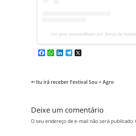
Um post compartilhado por Jornal de Indaia
F
W
L
T
X
a
h
i
e
c
a
n
l
e
t
k
e
b
s
e
g
Itu irá receber Festival Sou + Agro
o
A
d
r
o
p
I
a
k
p
n
m
Deixe um comentário
O seu endereço de e-mail não será publicado.