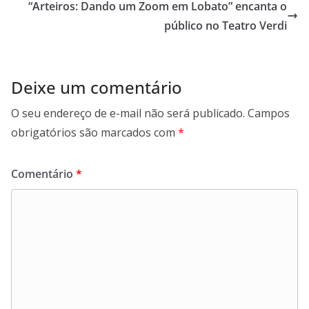
“Arteiros: Dando um Zoom em Lobato” encanta o
o
p
I
a
k
p
n
m
público no Teatro Verdi
Deixe um comentário
O seu endereço de e-mail não será publicado.
Campos
obrigatórios são marcados com
*
Comentário
*