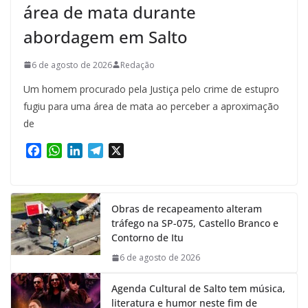
área de mata durante
abordagem em Salto
6 de agosto de 2026
Redação
Um homem procurado pela Justiça pelo crime de estupro
fugiu para uma área de mata ao perceber a aproximação
de
F
W
L
T
X
a
h
i
e
c
a
n
l
e
t
k
e
Obras de recapeamento alteram
b
s
e
g
tráfego na SP-075, Castello Branco e
o
A
d
r
Contorno de Itu
o
p
I
a
k
p
n
m
6 de agosto de 2026
Agenda Cultural de Salto tem música,
literatura e humor neste fim de