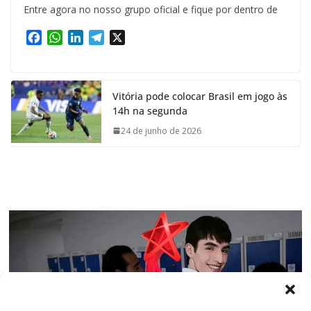
Entre agora no nosso grupo oficial e fique por dentro de
F
W
L
T
X
a
h
i
e
c
a
n
l
e
t
k
e
Vitória pode colocar Brasil em jogo às
b
s
e
g
14h na segunda
o
A
d
r
o
p
I
a
24 de junho de 2026
k
p
n
m