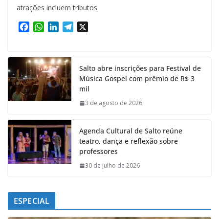
atrações incluem tributos
F
W
L
T
X
a
h
i
e
c
a
n
l
e
t
k
e
Salto abre inscrições para Festival de
b
s
e
g
Música Gospel com prêmio de R$ 3
o
A
d
r
mil
o
p
I
a
k
p
n
m
3 de agosto de 2026
Agenda Cultural de Salto reúne
teatro, dança e reflexão sobre
professores
30 de julho de 2026
ESPECIAL