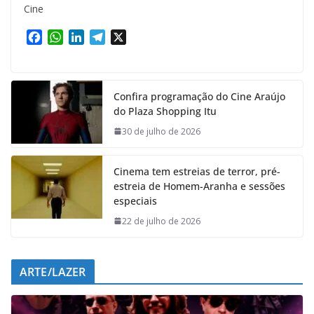
Cine
F
W
L
T
X
a
h
i
e
c
a
n
l
e
t
k
e
Confira programação do Cine Araújo
b
s
e
g
do Plaza Shopping Itu
o
A
d
r
o
p
I
a
30 de julho de 2026
k
p
n
m
Cinema tem estreias de terror, pré-
estreia de Homem-Aranha e sessões
especiais
22 de julho de 2026
ARTE/LAZER