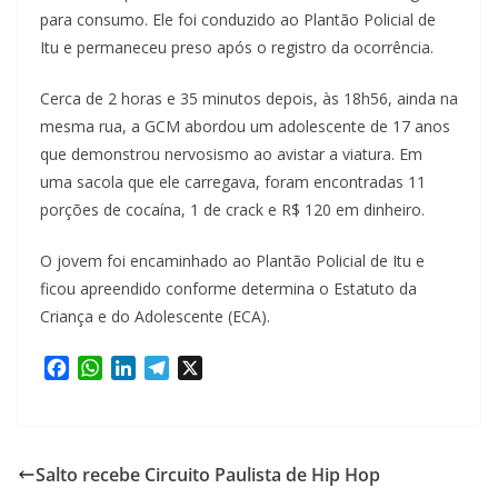
para consumo. Ele foi conduzido ao Plantão Policial de
Itu e permaneceu preso após o registro da ocorrência.
Cerca de 2 horas e 35 minutos depois, às 18h56, ainda na
mesma rua, a GCM abordou um adolescente de 17 anos
que demonstrou nervosismo ao avistar a viatura. Em
uma sacola que ele carregava, foram encontradas 11
porções de cocaína, 1 de crack e R$ 120 em dinheiro.
O jovem foi encaminhado ao Plantão Policial de Itu e
ficou apreendido conforme determina o Estatuto da
Criança e do Adolescente (ECA).
F
W
L
T
X
a
h
i
e
c
a
n
l
e
t
k
e
b
s
e
g
Salto recebe Circuito Paulista de Hip Hop
o
A
d
r