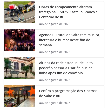
e
t
k
e
Obras de recapeamento alteram
b
s
e
g
tráfego na SP-075, Castello Branco e
o
A
d
r
Contorno de Itu
o
p
I
a
k
p
n
m
6 de agosto de 2026
Agenda Cultural de Salto tem música,
literatura e humor neste fim de
semana
6 de agosto de 2026
Alunos da rede estadual de Salto
poderão passar a usar ônibus de
linha após fim de convênio
6 de agosto de 2026
Confira a programação dos cinemas
de Salto e Itu
6 de agosto de 2026