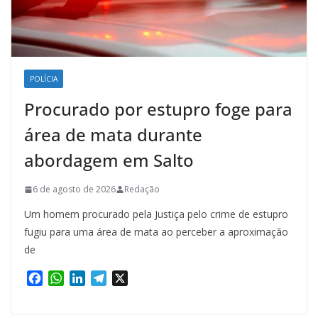
POLÍCIA
Procurado por estupro foge para
área de mata durante
abordagem em Salto
6 de agosto de 2026
Redação
Um homem procurado pela Justiça pelo crime de estupro
fugiu para uma área de mata ao perceber a aproximação
de
F
W
L
T
X
a
h
i
e
c
a
n
l