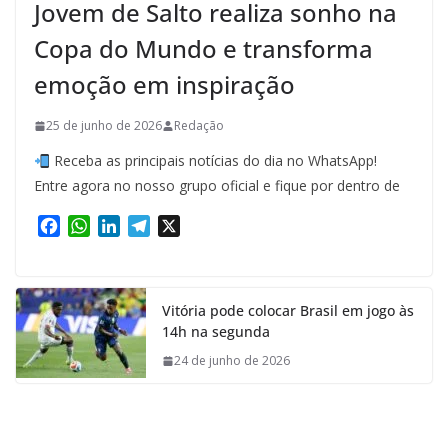
Jovem de Salto realiza sonho na
Copa do Mundo e transforma
emoção em inspiração
25 de junho de 2026
Redação
Receba as principais notícias do dia no WhatsApp!
Entre agora no nosso grupo oficial e fique por dentro de
F
W
L
T
X
a
h
i
e
c
a
n
l
e
t
k
e
Vitória pode colocar Brasil em jogo às
b
s
e
g
14h na segunda
o
A
d
r
o
p
I
a
24 de junho de 2026
k
p
n
m