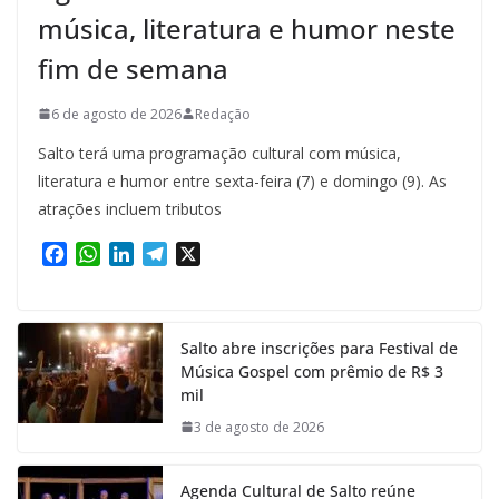
música, literatura e humor neste
fim de semana
6 de agosto de 2026
Redação
Salto terá uma programação cultural com música,
literatura e humor entre sexta-feira (7) e domingo (9). As
atrações incluem tributos
F
W
L
T
X
a
h
i
e
c
a
n
l
e
t
k
e
Salto abre inscrições para Festival de
b
s
e
g
Música Gospel com prêmio de R$ 3
o
A
d
r
mil
o
p
I
a
k
p
n
m
3 de agosto de 2026
Agenda Cultural de Salto reúne