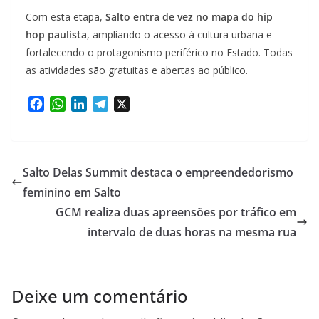
Com esta etapa,
Salto entra de vez no mapa do hip
hop paulista
, ampliando o acesso à cultura urbana e
fortalecendo o protagonismo periférico no Estado. Todas
as atividades são gratuitas e abertas ao público.
F
W
L
T
X
a
h
i
e
c
a
n
l
e
t
k
e
b
s
e
g
Salto Delas Summit destaca o empreendedorismo
o
A
d
r
feminino em Salto
o
p
I
a
GCM realiza duas apreensões por tráfico em
k
p
n
m
intervalo de duas horas na mesma rua
Deixe um comentário