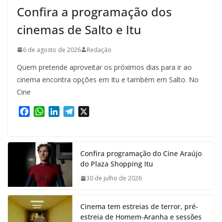
Confira a programação dos
cinemas de Salto e Itu
6 de agosto de 2026
Redação
Quem pretende aproveitar os próximos dias para ir ao
cinema encontra opções em Itu e também em Salto. No
Cine
F
W
L
T
X
a
h
i
e
c
a
n
l
e
t
k
e
Confira programação do Cine Araújo
b
s
e
g
do Plaza Shopping Itu
o
A
d
r
o
p
I
a
30 de julho de 2026
k
p
n
m
Cinema tem estreias de terror, pré-
estreia de Homem-Aranha e sessões