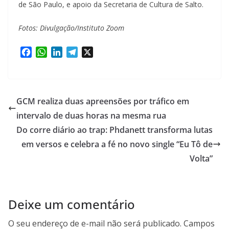
de São Paulo, e apoio da Secretaria de Cultura de Salto.
Fotos: Divulgação/Instituto Zoom
F
W
L
T
X
a
h
i
e
c
a
n
l
e
t
k
e
b
s
e
g
GCM realiza duas apreensões por tráfico em
o
A
d
r
intervalo de duas horas na mesma rua
o
p
I
a
Do corre diário ao trap: Phdanett transforma lutas
k
p
n
m
em versos e celebra a fé no novo single “Eu Tô de
Volta”
Deixe um comentário
O seu endereço de e-mail não será publicado.
Campos