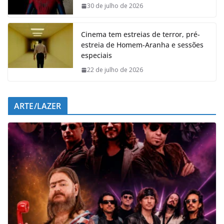
o
p
I
a
30 de julho de 2026
k
p
n
m
Cinema tem estreias de terror, pré-
estreia de Homem-Aranha e sessões
especiais
22 de julho de 2026
ARTE/LAZER