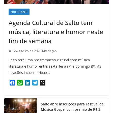
ARTE E LAZER
Agenda Cultural de Salto tem
música, literatura e humor neste
fim de semana
6 de agosto de 2026
Redação
Salto terá uma programação cultural com música,
literatura e humor entre sexta-feira (7) e domingo (9). As
atrações incluem tributos
F
W
L
T
X
a
h
i
e
c
a
n
l
e
t
k
e
Salto abre inscrições para Festival de
b
s
e
g
Música Gospel com prêmio de R$ 3
o
A
d
r