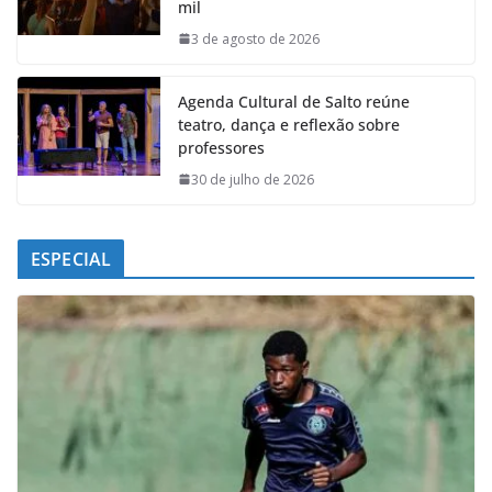
mil
o
p
I
a
k
p
n
m
3 de agosto de 2026
Agenda Cultural de Salto reúne
teatro, dança e reflexão sobre
professores
30 de julho de 2026
ESPECIAL