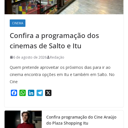
CINEMA
Confira a programação dos
cinemas de Salto e Itu
6 de agosto de 2026
Redação
Quem pretende aproveitar os próximos dias para ir ao
cinema encontra opções em Itu e também em Salto. No
Cine
F
W
L
T
X
a
h
i
e
c
a
n
l
e
t
k
e
Confira programação do Cine Araújo
b
s
e
g
do Plaza Shopping Itu
o
A
d
r