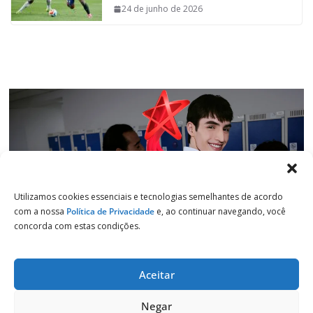
o
p
I
a
24 de junho de 2026
k
p
n
m
Utilizamos cookies essenciais e tecnologias semelhantes de acordo
com a nossa
Política de Privacidade
e, ao continuar navegando, você
concorda com estas condições.
Aceitar
Copyright © 2026
Jornal de Salto
. Todos os direitos reservados.
Negar