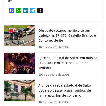
de
F
W
L
T
X
a
h
i
e
c
a
n
l
e
t
k
e
Obras de recapeamento alteram
b
s
e
g
tráfego na SP-075, Castello Branco e
o
A
d
r
Contorno de Itu
o
p
I
a
k
p
n
m
6 de agosto de 2026
Agenda Cultural de Salto tem música,
literatura e humor neste fim de
semana
6 de agosto de 2026
Alunos da rede estadual de Salto
poderão passar a usar ônibus de
linha após fim de convênio
6 de agosto de 2026