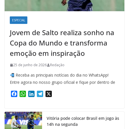
ESPECIAL
Jovem de Salto realiza sonho na
Copa do Mundo e transforma
emoção em inspiração
25 de junho de 2026
Redação
Receba as principais notícias do dia no WhatsApp!
Entre agora no nosso grupo oficial e fique por dentro de
F
W
L
T
X
a
h
i
e
c
a
n
l
e
t
k
e
Vitória pode colocar Brasil em jogo às
b
s
e
g
14h na segunda
o
A
d
r