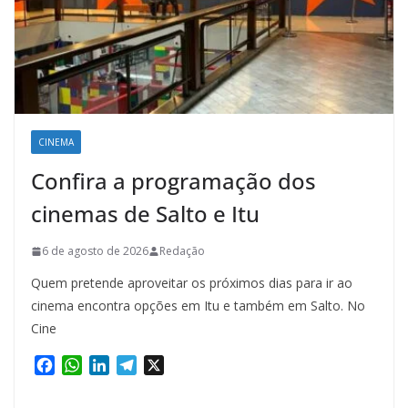
CINEMA
Confira a programação dos
cinemas de Salto e Itu
6 de agosto de 2026
Redação
Quem pretende aproveitar os próximos dias para ir ao
cinema encontra opções em Itu e também em Salto. No
Cine
F
W
L
T
X
a
h
i
e
c
a
n
l