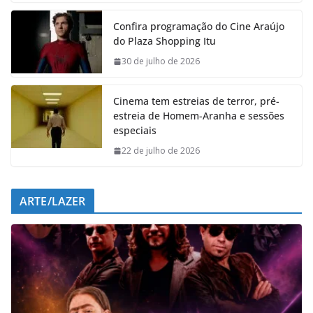
e
t
k
e
Confira programação do Cine Araújo
b
s
e
g
do Plaza Shopping Itu
o
A
d
r
o
p
I
a
30 de julho de 2026
k
p
n
m
Cinema tem estreias de terror, pré-
estreia de Homem-Aranha e sessões
especiais
22 de julho de 2026
ARTE/LAZER