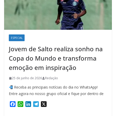
ESPECIAL
Jovem de Salto realiza sonho na
Copa do Mundo e transforma
emoção em inspiração
25 de junho de 2026
Redação
Receba as principais notícias do dia no WhatsApp!
Entre agora no nosso grupo oficial e fique por dentro de
F
W
L
T
X
a
h
i
e
c
a
n
l