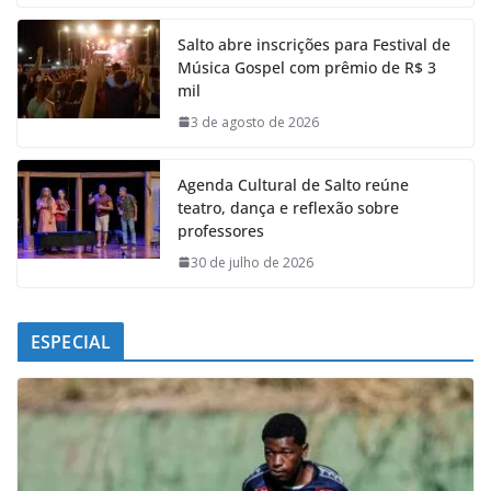
e
t
k
e
Salto abre inscrições para Festival de
b
s
e
g
Música Gospel com prêmio de R$ 3
o
A
d
r
mil
o
p
I
a
k
p
n
m
3 de agosto de 2026
Agenda Cultural de Salto reúne
teatro, dança e reflexão sobre
professores
30 de julho de 2026
ESPECIAL