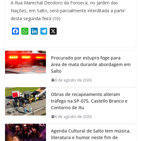
A Rua Marechal Deodoro da Fonseca, no Jardim das
Nações, em Salto, será parcialmente interditada a partir
desta segunda-feira (10)
F
W
L
T
X
a
h
i
e
c
a
n
l
e
t
k
e
Procurado por estupro foge para
b
s
e
g
área de mata durante abordagem em
o
A
d
r
Salto
o
p
I
a
k
p
n
m
6 de agosto de 2026
Obras de recapeamento alteram
tráfego na SP-075, Castello Branco e
Contorno de Itu
6 de agosto de 2026
Agenda Cultural de Salto tem música,
literatura e humor neste fim de