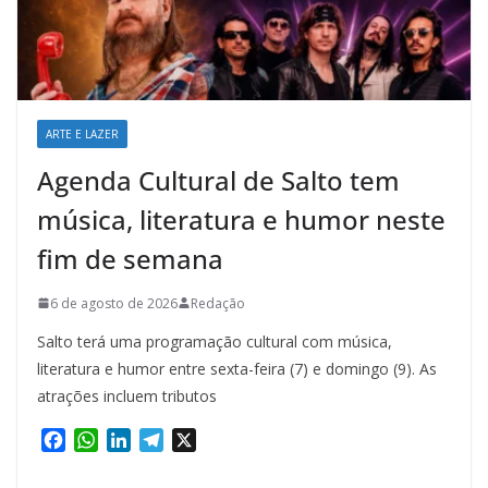
ARTE E LAZER
Agenda Cultural de Salto tem
música, literatura e humor neste
fim de semana
6 de agosto de 2026
Redação
Salto terá uma programação cultural com música,
literatura e humor entre sexta-feira (7) e domingo (9). As
atrações incluem tributos
F
W
L
T
X
a
h
i
e
c
a
n
l