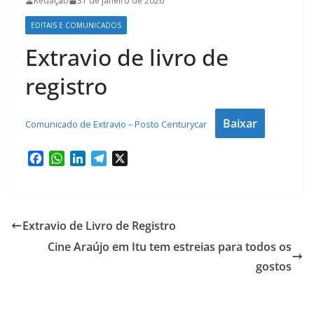
Redação
31 de janeiro de 2026
EDITAIS E COMUNICADOS
Extravio de livro de
registro
Baixar
Comunicado de Extravio – Posto Centurycar
F
W
L
T
X
a
h
i
e
c
a
n
l
e
t
k
e
b
s
e
g
Extravio de Livro de Registro
o
A
d
r
Cine Araújo em Itu tem estreias para todos os
o
p
I
a
k
p
n
m
gostos