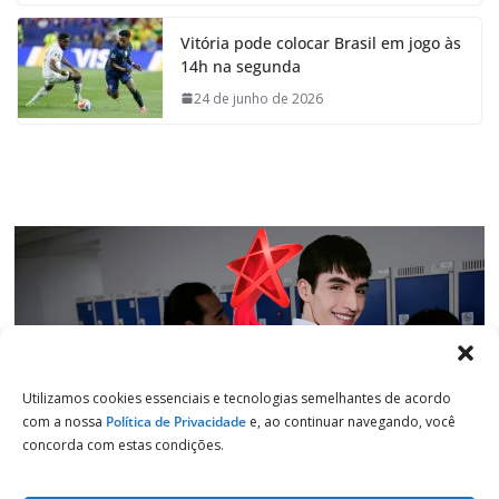
e
t
k
e
Vitória pode colocar Brasil em jogo às
b
s
e
g
14h na segunda
o
A
d
r
o
p
I
a
24 de junho de 2026
k
p
n
m
Utilizamos cookies essenciais e tecnologias semelhantes de acordo
com a nossa
Política de Privacidade
e, ao continuar navegando, você
concorda com estas condições.