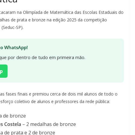
estacaram na Olimpíada de Matemática das Escolas Estaduais do
lhas de prata e bronze na edição 2025 da competição
 (Seduc-SP).
 no WhatsApp!
fique por dentro de tudo em primeira mão.
p
s fases finais e premiou cerca de dois mil alunos de todo o
forço coletivo de alunos e professores da rede pública:
a de bronze
s Costela
– 2 medalhas de bronze
a de prata e 2 de bronze