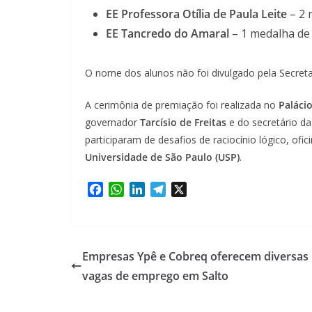
EE Professora Otília de Paula Leite
– 2 
EE Tancredo do Amaral
– 1 medalha de
O nome dos alunos não foi divulgado pela Secreta
A cerimônia de premiação foi realizada no
Paláci
governador
Tarcísio de Freitas
e do secretário d
participaram de desafios de raciocínio lógico, ofic
Universidade de São Paulo (USP)
.
F
W
L
T
X
a
h
i
e
c
a
n
l
e
t
k
e
b
s
e
g
Empresas Ypê e Cobreq oferecem diversas
o
A
d
r
vagas de emprego em Salto
o
p
I
a
k
p
n
m