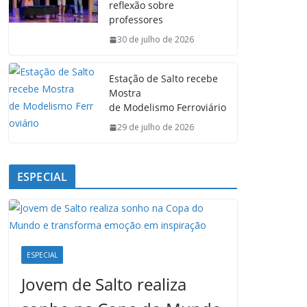
reflexão sobre
o
p
I
a
professores
k
p
n
m
30 de julho de 2026
Estação de Salto recebe
Mostra
de Modelismo Ferroviário
29 de julho de 2026
ESPECIAL
ESPECIAL
Jovem de Salto realiza