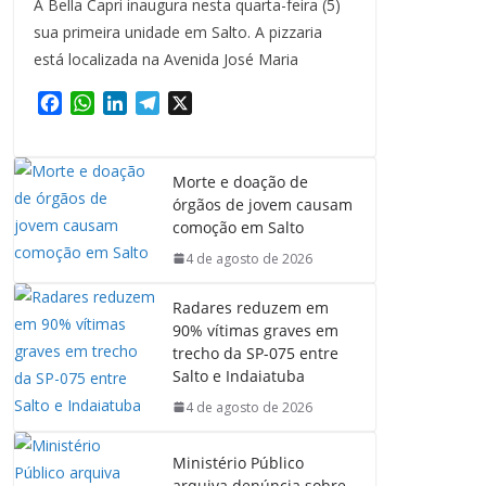
A Bella Capri inaugura nesta quarta-feira (5)
sua primeira unidade em Salto. A pizzaria
está localizada na Avenida José Maria
F
W
L
T
X
a
h
i
e
c
a
n
l
e
t
k
e
Morte e doação de
b
s
e
g
órgãos de jovem causam
o
A
d
r
comoção em Salto
o
p
I
a
4 de agosto de 2026
k
p
n
m
Radares reduzem em
90% vítimas graves em
trecho da SP-075 entre
Salto e Indaiatuba
4 de agosto de 2026
Ministério Público
arquiva denúncia sobre