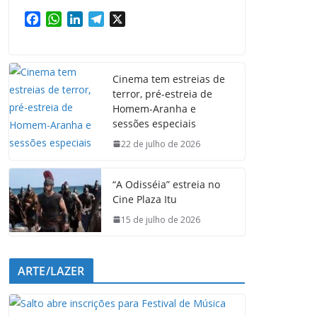
F
W
L
T
X
a
h
i
e
c
a
n
l
e
t
k
e
Cinema tem estreias de
b
s
e
g
terror, pré-estreia de
o
A
d
r
Homem-Aranha e
o
p
I
a
sessões especiais
k
p
n
m
22 de julho de 2026
“A Odisséia” estreia no
Cine Plaza Itu
15 de julho de 2026
ARTE/LAZER