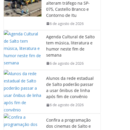
b
s
e
g
alteram tráfego na SP-
o
A
d
r
075, Castello Branco e
o
p
I
a
Contorno de Itu
k
p
n
m
6 de agosto de 2026
Agenda Cultural de Salto
tem música, literatura e
humor neste fim de
semana
6 de agosto de 2026
Alunos da rede estadual
de Salto poderão passar
a usar ônibus de linha
após fim de convênio
6 de agosto de 2026
Confira a programação
dos cinemas de Salto e