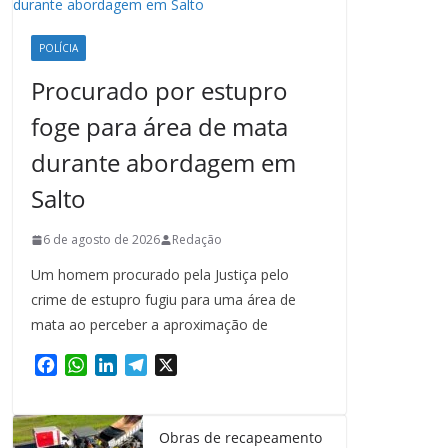
POLÍCIA
Procurado por estupro
foge para área de mata
durante abordagem em
Salto
6 de agosto de 2026
Redação
Um homem procurado pela Justiça pelo
crime de estupro fugiu para uma área de
mata ao perceber a aproximação de
F
W
L
T
X
a
h
i
e
c
a
n
l
e
t
k
e
Obras de recapeamento