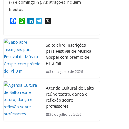
(7) e domingo (9). As atrações incluem
tributos
F
W
L
T
X
a
h
i
e
c
a
n
l
e
t
k
e
Salto abre inscrições
b
s
e
g
para Festival de Música
o
A
d
r
Gospel com prêmio de
o
p
I
a
R$ 3 mil
k
p
n
m
3 de agosto de 2026
Agenda Cultural de Salto
reúne teatro, dança e
reflexão sobre
professores
30 de julho de 2026