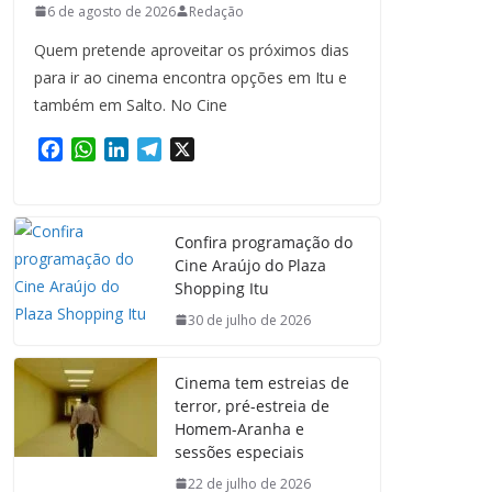
6 de agosto de 2026
Redação
Quem pretende aproveitar os próximos dias
para ir ao cinema encontra opções em Itu e
também em Salto. No Cine
F
W
L
T
X
a
h
i
e
c
a
n
l
e
t
k
e
Confira programação do
b
s
e
g
Cine Araújo do Plaza
o
A
d
r
Shopping Itu
o
p
I
a
k
p
n
m
30 de julho de 2026
Cinema tem estreias de
terror, pré-estreia de
Homem-Aranha e
sessões especiais
22 de julho de 2026