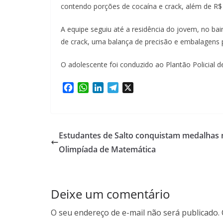
contendo porções de cocaína e crack, além de R$ 
A equipe seguiu até a residência do jovem, no bai
de crack, uma balança de precisão e embalagens p
O adolescente foi conduzido ao Plantão Policial d
F
W
L
T
X
a
h
i
e
c
a
n
l
e
t
k
e
b
s
e
g
Estudantes de Salto conquistam medalhas 
o
A
d
r
Olimpíada de Matemática
o
p
I
a
k
p
n
m
Deixe um comentário
O seu endereço de e-mail não será publicado.