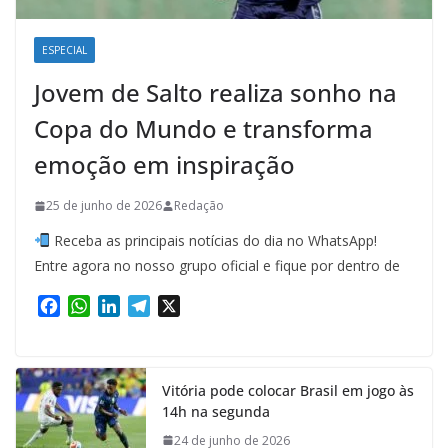
ESPECIAL
Jovem de Salto realiza sonho na
Copa do Mundo e transforma
emoção em inspiração
25 de junho de 2026
Redação
Receba as principais notícias do dia no WhatsApp!
Entre agora no nosso grupo oficial e fique por dentro de
F
W
L
T
X
a
h
i
e
c
a
n
l
e
t
k
e
Vitória pode colocar Brasil em jogo às
b
s
e
g
14h na segunda
o
A
d
r
o
p
I
a
24 de junho de 2026