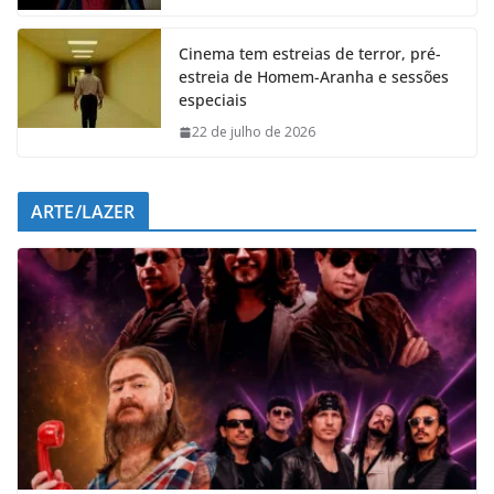
k
p
n
m
Cinema tem estreias de terror, pré-
estreia de Homem-Aranha e sessões
especiais
22 de julho de 2026
ARTE/LAZER