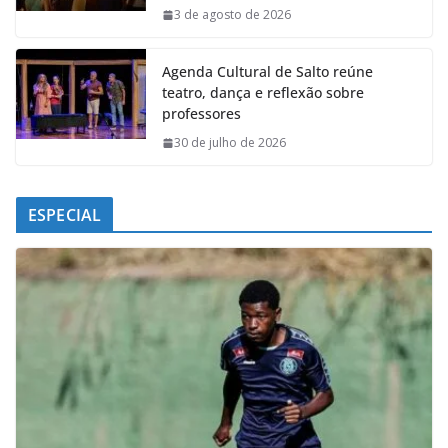
k
p
n
m
3 de agosto de 2026
Agenda Cultural de Salto reúne
teatro, dança e reflexão sobre
professores
30 de julho de 2026
ESPECIAL