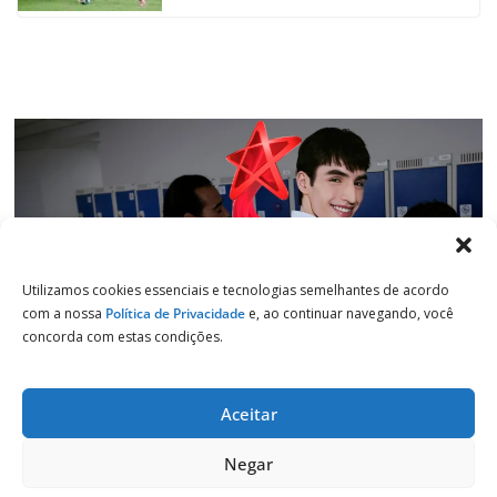
k
p
n
m
Utilizamos cookies essenciais e tecnologias semelhantes de acordo
com a nossa
Política de Privacidade
e, ao continuar navegando, você
concorda com estas condições.
Aceitar
Copyright © 2026
Jornal de Salto
. Todos os direitos reservados.
Negar