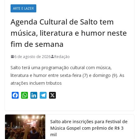
ARTE E LAZER
Agenda Cultural de Salto tem
música, literatura e humor neste
fim de semana
6 de agosto de 2026
Redação
Salto terá uma programação cultural com música,
literatura e humor entre sexta-feira (7) e domingo (9). As
atrações incluem tributos
F
W
L
T
X
a
h
i
e
c
a
n
l
e
t
k
e
Salto abre inscrições para Festival de
b
s
e
g
Música Gospel com prêmio de R$ 3
o
A
d
r
mil
o
p
I
a