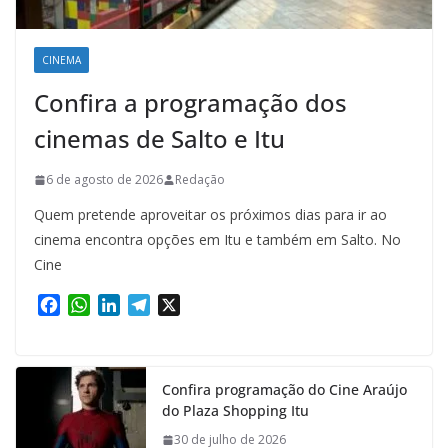
CINEMA
Confira a programação dos
cinemas de Salto e Itu
6 de agosto de 2026
Redação
Quem pretende aproveitar os próximos dias para ir ao
cinema encontra opções em Itu e também em Salto. No
Cine
F
W
L
T
X
a
h
i
e
c
a
n
l
e
t
k
e
Confira programação do Cine Araújo
b
s
e
g
do Plaza Shopping Itu
o
A
d
r
o
p
I
a
30 de julho de 2026