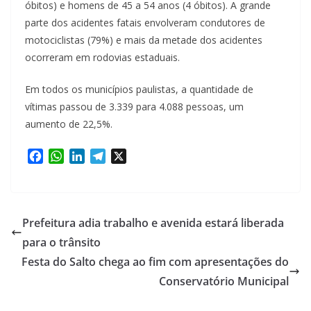
óbitos) e homens de 45 a 54 anos (4 óbitos). A grande
parte dos acidentes fatais envolveram condutores de
motociclistas (79%) e mais da metade dos acidentes
ocorreram em rodovias estaduais.
Em todos os municípios paulistas, a quantidade de
vítimas passou de 3.339 para 4.088 pessoas, um
aumento de 22,5%.
F
W
L
T
X
a
h
i
e
c
a
n
l
e
t
k
e
b
s
e
g
Prefeitura adia trabalho e avenida estará liberada
o
A
d
r
para o trânsito
o
p
I
a
Festa do Salto chega ao fim com apresentações do
k
p
n
m
Conservatório Municipal