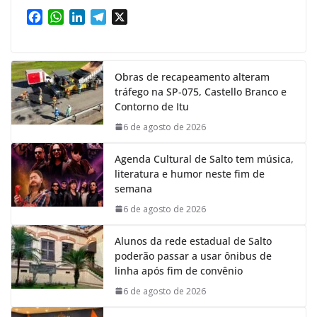
F
W
L
T
X
a
h
i
e
c
a
n
l
e
t
k
e
Obras de recapeamento alteram
b
s
e
g
tráfego na SP-075, Castello Branco e
o
A
d
r
Contorno de Itu
o
p
I
a
k
p
n
m
6 de agosto de 2026
Agenda Cultural de Salto tem música,
literatura e humor neste fim de
semana
6 de agosto de 2026
Alunos da rede estadual de Salto
poderão passar a usar ônibus de
linha após fim de convênio
6 de agosto de 2026