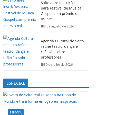
Salto abre inscrições
b
s
e
g
para Festival de Música
o
A
d
r
Gospel com prêmio de
o
p
I
a
R$ 3 mil
k
p
n
m
3 de agosto de 2026
Agenda Cultural de Salto
reúne teatro, dança e
reflexão sobre
professores
30 de julho de 2026
ESPECIAL
ESPECIAL