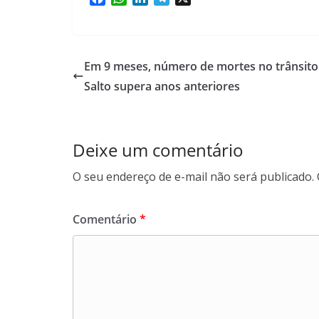
a
h
i
e
c
a
n
l
e
t
k
e
b
s
e
g
Em 9 meses, número de mortes no trânsit
o
A
d
r
Salto supera anos anteriores
o
p
I
a
k
p
n
m
Deixe um comentário
O seu endereço de e-mail não será publicado.
Comentário
*