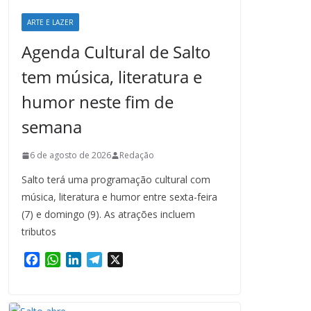
ARTE E LAZER
Agenda Cultural de Salto
tem música, literatura e
humor neste fim de
semana
6 de agosto de 2026
Redação
Salto terá uma programação cultural com
música, literatura e humor entre sexta-feira
(7) e domingo (9). As atrações incluem
tributos
F
W
L
T
X
a
h
i
e
c
a
n
l
e
t
k
e