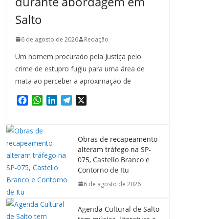
durante abordagem em
Salto
6 de agosto de 2026
Redação
Um homem procurado pela Justiça pelo
crime de estupro fugiu para uma área de
mata ao perceber a aproximação de
F
W
L
T
X
a
h
i
e
c
a
n
l
e
t
k
e
Obras de recapeamento
b
s
e
g
alteram tráfego na SP-
o
A
d
r
075, Castello Branco e
o
p
I
a
Contorno de Itu
k
p
n
m
6 de agosto de 2026
Agenda Cultural de Salto