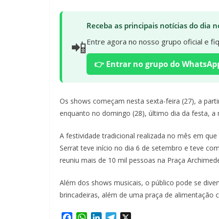
Receba as principais notícias do dia
📲
Entre agora no nosso grupo oficial e f
👉 Entrar no grupo do WhatsAp
Os shows começam nesta sexta-feira (27), a partir
enquanto no domingo (28), último dia da festa, a
A festividade tradicional realizada no mês em qu
Serrat teve início no dia 6 de setembro e teve
reuniu mais de 10 mil pessoas na Praça Archime
Além dos shows musicais, o público pode se diver
brincadeiras, além de uma praça de alimentação 
F
W
L
T
X