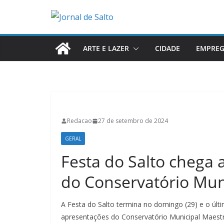
Pular
para
o
conteúdo
ARTE E LAZER
CIDADE
EMPRE
Redacao
27 de setembro de 2024
GERAL
Festa do Salto chega
do Conservatório Mun
A Festa do Salto termina no domingo (29) e o últ
apresentações do Conservatório Municipal Maestro