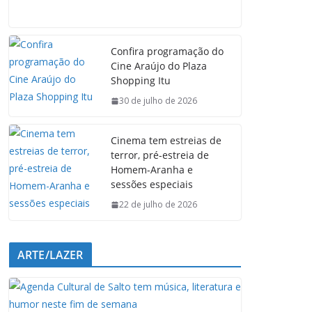
a
h
i
e
c
a
n
l
e
t
k
e
Confira programação do
b
s
e
g
Cine Araújo do Plaza
o
A
d
r
Shopping Itu
o
p
I
a
k
p
n
m
30 de julho de 2026
Cinema tem estreias de
terror, pré-estreia de
Homem-Aranha e
sessões especiais
22 de julho de 2026
ARTE/LAZER