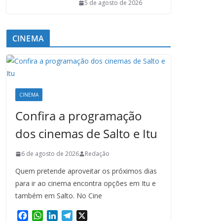
5 de agosto de 2026
CINEMA
CINEMA
Confira a programação
dos cinemas de Salto e Itu
6 de agosto de 2026
Redação
Quem pretende aproveitar os próximos dias
para ir ao cinema encontra opções em Itu e
também em Salto. No Cine
F
W
L
T
X