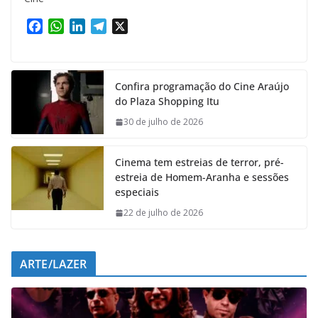
F
W
L
T
X
a
h
i
e
c
a
n
l
e
t
k
e
Confira programação do Cine Araújo
b
s
e
g
do Plaza Shopping Itu
o
A
d
r
o
p
I
a
30 de julho de 2026
k
p
n
m
Cinema tem estreias de terror, pré-
estreia de Homem-Aranha e sessões
especiais
22 de julho de 2026
ARTE/LAZER