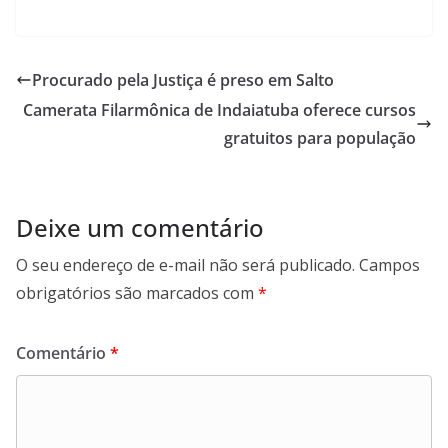
a
h
i
e
c
a
n
l
e
t
k
e
b
s
e
g
Procurado pela Justiça é preso em Salto
o
A
d
r
Camerata Filarmônica de Indaiatuba oferece cursos
o
p
I
a
k
p
n
m
gratuitos para população
Deixe um comentário
O seu endereço de e-mail não será publicado.
Campos
obrigatórios são marcados com
*
Comentário
*