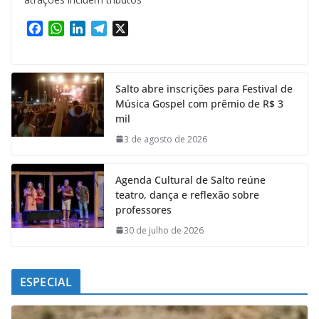
F
W
L
T
X
a
h
i
e
c
a
n
l
e
t
k
e
Salto abre inscrições para Festival de
b
s
e
g
Música Gospel com prêmio de R$ 3
o
A
d
r
mil
o
p
I
a
k
p
n
m
3 de agosto de 2026
Agenda Cultural de Salto reúne
teatro, dança e reflexão sobre
professores
30 de julho de 2026
ESPECIAL