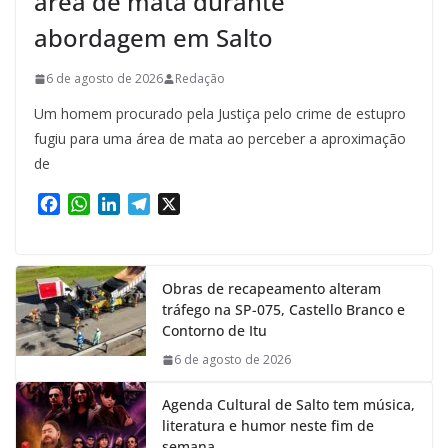
área de mata durante
abordagem em Salto
6 de agosto de 2026
Redação
Um homem procurado pela Justiça pelo crime de estupro
fugiu para uma área de mata ao perceber a aproximação
de
F
W
L
T
X
a
h
i
e
c
a
n
l
e
t
k
e
Obras de recapeamento alteram
b
s
e
g
tráfego na SP-075, Castello Branco e
o
A
d
r
Contorno de Itu
o
p
I
a
k
p
n
m
6 de agosto de 2026
Agenda Cultural de Salto tem música,
literatura e humor neste fim de
semana