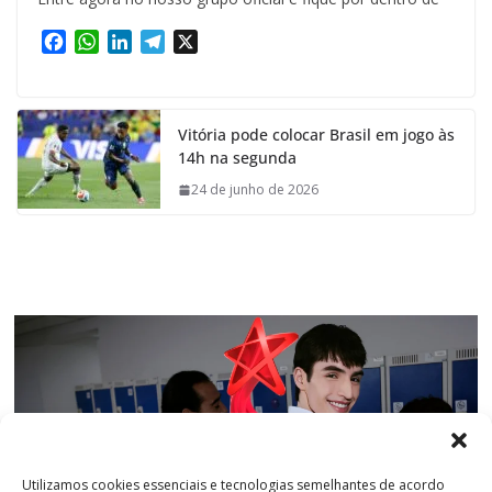
F
W
L
T
X
a
h
i
e
c
a
n
l
e
t
k
e
Vitória pode colocar Brasil em jogo às
b
s
e
g
14h na segunda
o
A
d
r
o
p
I
a
24 de junho de 2026
k
p
n
m
Utilizamos cookies essenciais e tecnologias semelhantes de acordo