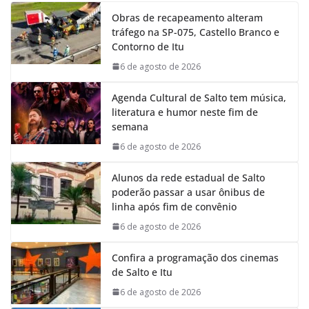
e
t
k
e
Obras de recapeamento alteram
b
s
e
g
tráfego na SP-075, Castello Branco e
o
A
d
r
Contorno de Itu
o
p
I
a
k
p
n
m
6 de agosto de 2026
Agenda Cultural de Salto tem música,
literatura e humor neste fim de
semana
6 de agosto de 2026
Alunos da rede estadual de Salto
poderão passar a usar ônibus de
linha após fim de convênio
6 de agosto de 2026
Confira a programação dos cinemas
de Salto e Itu
6 de agosto de 2026