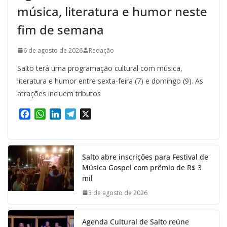
música, literatura e humor neste
fim de semana
6 de agosto de 2026
Redação
Salto terá uma programação cultural com música,
literatura e humor entre sexta-feira (7) e domingo (9). As
atrações incluem tributos
F
W
L
T
X
a
h
i
e
c
a
n
l
e
t
k
e
Salto abre inscrições para Festival de
b
s
e
g
Música Gospel com prêmio de R$ 3
o
A
d
r
mil
o
p
I
a
k
p
n
m
3 de agosto de 2026
Agenda Cultural de Salto reúne