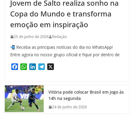
Jovem de Salto realiza sonho na
Copa do Mundo e transforma
emoção em inspiração
25 de junho de 2026
Redação
Receba as principais notícias do dia no WhatsApp!
Entre agora no nosso grupo oficial e fique por dentro de
F
W
L
T
X
a
h
i
e
c
a
n
l
e
t
k
e
Vitória pode colocar Brasil em jogo às
b
s
e
g
14h na segunda
o
A
d
r
o
p
I
a
24 de junho de 2026
k
p
n
m