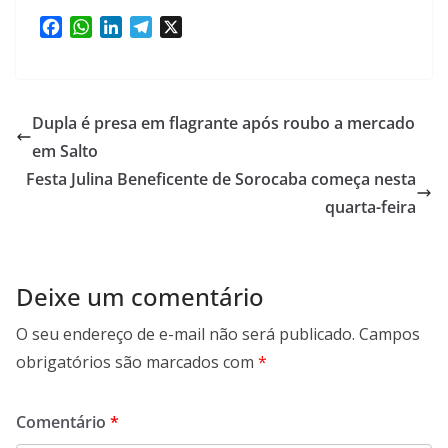
F
W
L
T
X
a
h
i
e
c
a
n
l
e
t
k
e
b
s
e
g
Dupla é presa em flagrante após roubo a mercado
o
A
d
r
em Salto
o
p
I
a
Festa Julina Beneficente de Sorocaba começa nesta
k
p
n
m
quarta-feira
Deixe um comentário
O seu endereço de e-mail não será publicado.
Campos
obrigatórios são marcados com
*
Comentário
*