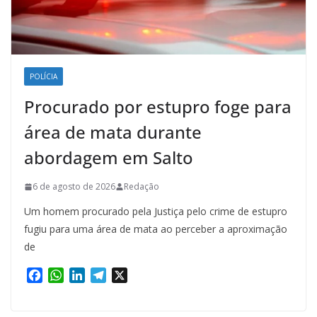
POLÍCIA
Procurado por estupro foge para
área de mata durante
abordagem em Salto
6 de agosto de 2026
Redação
Um homem procurado pela Justiça pelo crime de estupro
fugiu para uma área de mata ao perceber a aproximação
de
F
W
L
T
X
a
h
i
e
c
a
n
l