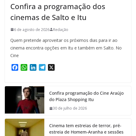
Confira a programação dos
cinemas de Salto e Itu
6 de agosto de 2026
Redação
Quem pretende aproveitar os próximos dias para ir ao
cinema encontra opções em Itu e também em Salto. No
Cine
F
W
L
T
X
a
h
i
e
c
a
n
l
e
t
k
e
Confira programação do Cine Araújo
b
s
e
g
do Plaza Shopping Itu
o
A
d
r
o
p
I
a
30 de julho de 2026
k
p
n
m
Cinema tem estreias de terror, pré-
estreia de Homem-Aranha e sessões