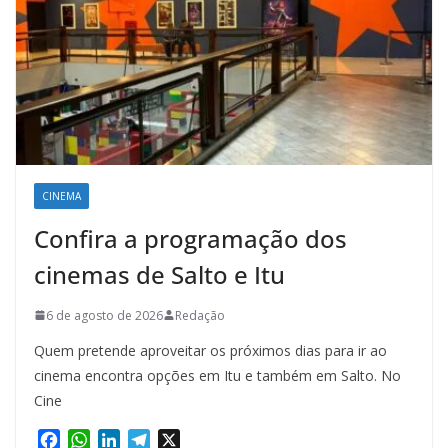
CINEMA
Confira a programação dos
cinemas de Salto e Itu
6 de agosto de 2026
Redação
Quem pretende aproveitar os próximos dias para ir ao
cinema encontra opções em Itu e também em Salto. No
Cine
F
W
L
T
X