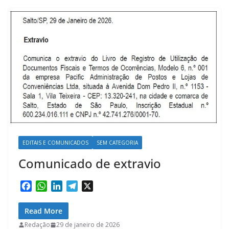
o
p
I
a
k
p
n
m
EDITAIS E COMUNICADOS
SEM CATEGORIA
Comunicado de extravio
F
W
L
T
X
a
h
i
e
c
a
n
l
Read More
e
t
k
e
Redação
29 de janeiro de 2026