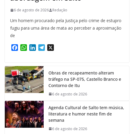
6 de agosto de 2026
Redação
Um homem procurado pela Justiça pelo crime de estupro
fugiu para uma área de mata ao perceber a aproximação
de
F
W
L
T
X
a
h
i
e
c
a
n
l
e
t
k
e
Obras de recapeamento alteram
b
s
e
g
tráfego na SP-075, Castello Branco e
o
A
d
r
Contorno de Itu
o
p
I
a
k
p
n
m
6 de agosto de 2026
Agenda Cultural de Salto tem música,
literatura e humor neste fim de
semana
6 de agosto de 2026