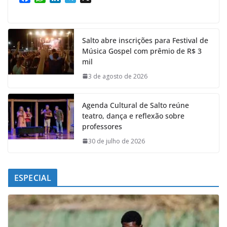
a
h
i
e
c
a
n
l
e
t
k
e
Salto abre inscrições para Festival de
b
s
e
g
Música Gospel com prêmio de R$ 3
o
A
d
r
mil
o
p
I
a
k
p
n
m
3 de agosto de 2026
Agenda Cultural de Salto reúne
teatro, dança e reflexão sobre
professores
30 de julho de 2026
ESPECIAL