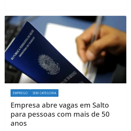
b
s
e
g
o
A
d
r
o
p
I
a
k
p
n
m
EMPREGO
SEM CATEGORIA
Empresa abre vagas em Salto
para pessoas com mais de 50
anos