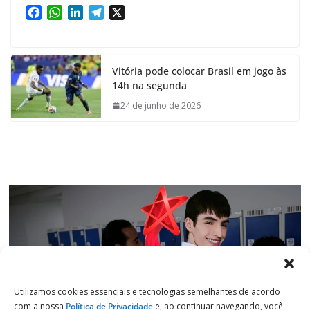
F
W
L
T
X
a
h
i
e
c
a
n
l
e
t
k
e
Vitória pode colocar Brasil em jogo às
b
s
e
g
14h na segunda
o
A
d
r
o
p
I
a
24 de junho de 2026
k
p
n
m
Utilizamos cookies essenciais e tecnologias semelhantes de acordo
com a nossa
Política de Privacidade
e, ao continuar navegando, você