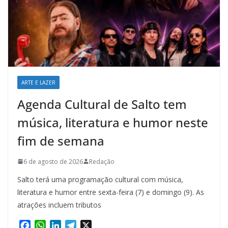
ARTE E LAZER
Agenda Cultural de Salto tem
música, literatura e humor neste
fim de semana
6 de agosto de 2026
Redação
Salto terá uma programação cultural com música,
literatura e humor entre sexta-feira (7) e domingo (9). As
atrações incluem tributos
F
W
L
T
X