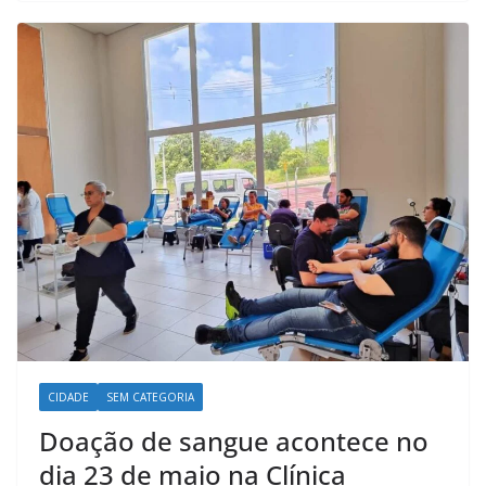
o
p
I
a
k
p
n
m
CIDADE
SEM CATEGORIA
Doação de sangue acontece no
dia 23 de maio na Clínica