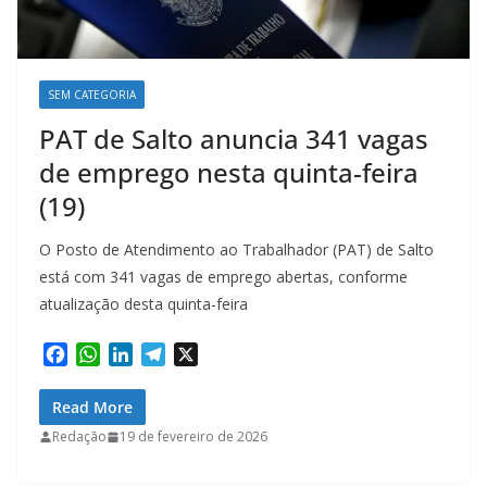
SEM CATEGORIA
PAT de Salto anuncia 341 vagas
de emprego nesta quinta-feira
(19)
O Posto de Atendimento ao Trabalhador (PAT) de Salto
está com 341 vagas de emprego abertas, conforme
atualização desta quinta-feira
F
W
L
T
X
a
h
i
e
c
a
n
l
Read More
e
t
k
e
Redação
19 de fevereiro de 2026
b
s
e
g
o
A
d
r