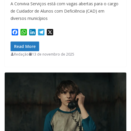
A Conviva Serviços está com vagas abertas para o cargo
de Cuidador de Alunos com Deficiência (CAD) em
diversos municípios
F
W
L
T
X
a
h
i
e
c
a
n
l
Read More
e
t
k
e
Redação
13 de novembro de 2025
b
s
e
g
o
A
d
r
o
p
I
a
k
p
n
m