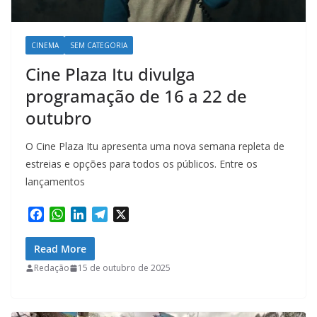
CINEMA
SEM CATEGORIA
Cine Plaza Itu divulga
programação de 16 a 22 de
outubro
O Cine Plaza Itu apresenta uma nova semana repleta de
estreias e opções para todos os públicos. Entre os
lançamentos
F
W
L
T
X
a
h
i
e
c
a
n
l
Read More
e
t
k
e
Redação
15 de outubro de 2025
b
s
e
g
o
A
d
r
o
p
I
a