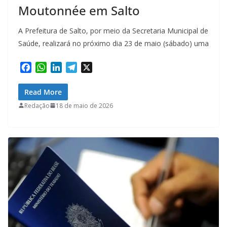
Moutonnée em Salto
A Prefeitura de Salto, por meio da Secretaria Municipal de
Saúde, realizará no próximo dia 23 de maio (sábado) uma
F
W
L
T
X
a
h
i
e
c
a
n
l
Read More
e
t
k
e
Redação
18 de maio de 2026
b
s
e
g
o
A
d
r
o
p
I
a
k
p
n
m