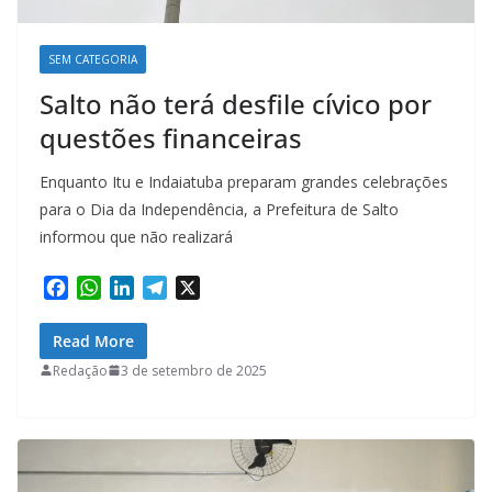
SEM CATEGORIA
Salto não terá desfile cívico por
questões financeiras
Enquanto Itu e Indaiatuba preparam grandes celebrações
para o Dia da Independência, a Prefeitura de Salto
informou que não realizará
F
W
L
T
X
a
h
i
e
c
a
n
l
Read More
e
t
k
e
Redação
3 de setembro de 2025
b
s
e
g
o
A
d
r
o
p
I
a
k
p
n
m