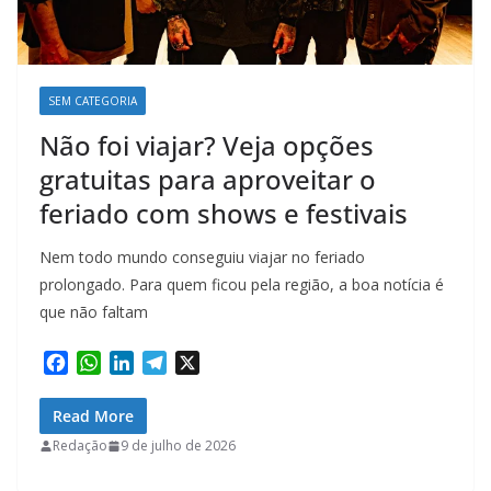
SEM CATEGORIA
Não foi viajar? Veja opções
gratuitas para aproveitar o
feriado com shows e festivais
Nem todo mundo conseguiu viajar no feriado
prolongado. Para quem ficou pela região, a boa notícia é
que não faltam
F
W
L
T
X
a
h
i
e
c
a
n
l
Read More
e
t
k
e
Redação
9 de julho de 2026
b
s
e
g
o
A
d
r