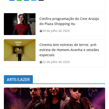
a
h
i
e
c
a
n
l
e
t
k
e
Confira programação do Cine Araújo
b
s
e
g
do Plaza Shopping Itu
o
A
d
r
o
p
I
a
30 de julho de 2026
k
p
n
m
Cinema tem estreias de terror, pré-
estreia de Homem-Aranha e sessões
especiais
22 de julho de 2026
ARTE/LAZER