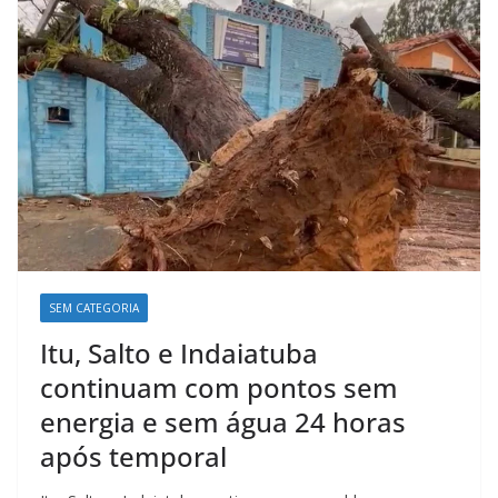
k
p
n
m
SEM CATEGORIA
Itu, Salto e Indaiatuba
continuam com pontos sem
energia e sem água 24 horas
após temporal