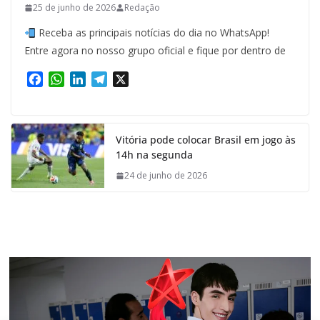
25 de junho de 2026
Redação
Receba as principais notícias do dia no WhatsApp!
Entre agora no nosso grupo oficial e fique por dentro de
F
W
L
T
X
a
h
i
e
c
a
n
l
e
t
k
e
Vitória pode colocar Brasil em jogo às
b
s
e
g
14h na segunda
o
A
d
r
o
p
I
a
24 de junho de 2026
k
p
n
m