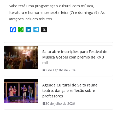
Salto terá uma programação cultural com música,
literatura e humor entre sexta-feira (7) e domingo (9). As
atrações incluem tributos
F
W
L
T
X
a
h
i
e
c
a
n
l
e
t
k
e
Salto abre inscrições para Festival de
b
s
e
g
Música Gospel com prêmio de R$ 3
o
A
d
r
mil
o
p
I
a
k
p
n
m
3 de agosto de 2026
Agenda Cultural de Salto reúne
teatro, dança e reflexão sobre
professores
30 de julho de 2026