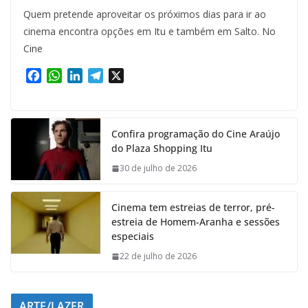
Quem pretende aproveitar os próximos dias para ir ao
cinema encontra opções em Itu e também em Salto. No
Cine
F
W
L
T
X
a
h
i
e
c
a
n
l
e
t
k
e
Confira programação do Cine Araújo
b
s
e
g
do Plaza Shopping Itu
o
A
d
r
o
p
I
a
30 de julho de 2026
k
p
n
m
Cinema tem estreias de terror, pré-
estreia de Homem-Aranha e sessões
especiais
22 de julho de 2026
ARTE/LAZER