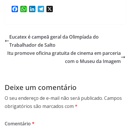
F
W
L
T
X
a
h
i
e
c
a
n
l
e
t
k
e
b
s
e
g
Eucatex é campeã geral da Olimpíada do
o
A
d
r
Trabalhador de Salto
o
p
I
a
Itu promove oficina gratuita de cinema em parceria
k
p
n
m
com o Museu da Imagem
Deixe um comentário
O seu endereço de e-mail não será publicado.
Campos
obrigatórios são marcados com
*
Comentário
*