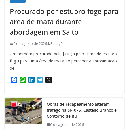
Procurado por estupro foge para
área de mata durante
abordagem em Salto
6 de agosto de 2026
Redação
Um homem procurado pela Justiça pelo crime de estupro
fugiu para uma área de mata ao perceber a aproximação
de
F
W
L
T
X
a
h
i
e
c
a
n
l
e
t
k
e
Obras de recapeamento alteram
b
s
e
g
tráfego na SP-075, Castello Branco e
o
A
d
r
Contorno de Itu
o
p
I
a
k
p
n
m
6 de agosto de 2026